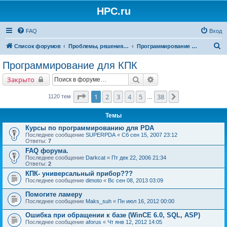
HPC.ru
FAQ
Вход
П
Список форумов
Проблемы, решения, советы
Программирование для КПК
о
Программирование для КПК
и
Поиск
Расширенный поиск
Закрыто
с
к
Страница
1
из
38
1
2
3
4
5
38
След.
1120 тем
…
Темы
Курсы по программированию для PDA
Последнее сообщение
SUPERPDA
«
Сб сен 15, 2007 23:12
Ответы:
7
FAQ форума.
Последнее сообщение
Darkcat
«
Пт дек 22, 2006 21:34
Ответы:
2
КПК- универсальный прибор???
Последнее сообщение
dimoto
«
Вс сен 08, 2013 03:09
Помогите ламеру
Последнее сообщение
Maks_suh
«
Пн июл 16, 2012 00:00
Ошибка при обращении к базе (WinCE 6.0, SQL, ASP)
Последнее сообщение
aforus
«
Чт янв 12, 2012 14:05