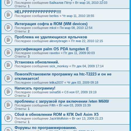
Последнее сообщение
Байкалов Пётр
«
Вт мар 16, 2010 22:03
Ответы:
1
HELPPPPPPPPPPPPP!!!!
Последнее сообщение
berlios
«
Чт мар 11, 2010 18:55
Интеграция софта в ROM (WM devices)
Последнее сообщение
mkol
«
Пн мар 08, 2010 12:54
Ответы:
2
Проблема не удаляющихся ярлычков
Последнее сообщение
alexeybragin
«
Пт янв 22, 2010 12:15
руссификация palm OS PDA tungsten E
Последнее сообщение
ravelsv
«
Пт дек 11, 2009 00:03
Ответы:
3
Установка обновлений.
Последнее сообщение
sick_monkey
«
Пт дек 04, 2009 17:14
ПомогиУстановили программу на htc-Т2223 и он не
откликается!
Последнее сообщение
lelika2037
«
Чт дек 03, 2009 09:18
Написать программу!
Последнее сообщение
senat56
«
Сб ноя 07, 2009 19:19
Ответы:
2
проблемы с загрузкой при включении /eten M600/
Последнее сообщение
Fifth
«
Вт ноя 03, 2009 15:39
Ответы:
1
Сбой в обновлении ROM в КПК Dell Axim X5
Последнее сообщение
JackWolfskin
«
Вт окт 13, 2009 21:23
Ответы:
1
Форумы по программированию.