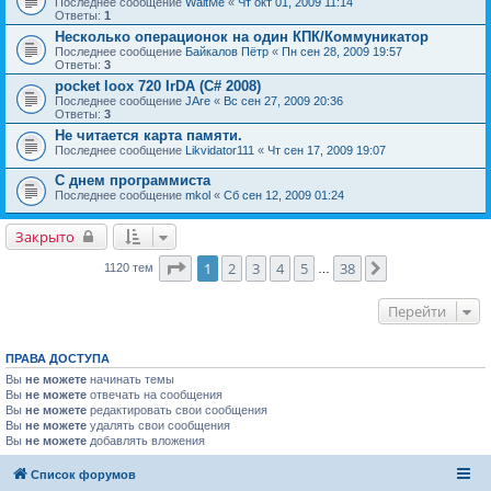
Последнее сообщение
WaitMe
«
Чт окт 01, 2009 11:14
Ответы:
1
Несколько операционок на один КПК/Коммуникатор
Последнее сообщение
Байкалов Пётр
«
Пн сен 28, 2009 19:57
Ответы:
3
pocket loox 720 IrDA (C# 2008)
Последнее сообщение
JAre
«
Вс сен 27, 2009 20:36
Ответы:
3
Не читается карта памяти.
Последнее сообщение
Likvidator111
«
Чт сен 17, 2009 19:07
С днем программиста
Последнее сообщение
mkol
«
Сб сен 12, 2009 01:24
Закрыто
Страница
1
из
38
1
2
3
4
5
38
След.
1120 тем
…
Перейти
ПРАВА ДОСТУПА
Вы
не можете
начинать темы
Вы
не можете
отвечать на сообщения
Вы
не можете
редактировать свои сообщения
Вы
не можете
удалять свои сообщения
Вы
не можете
добавлять вложения
Список форумов