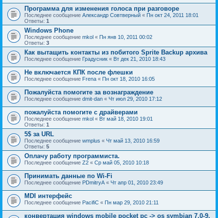
Программа для изменения голоса при разговоре
Последнее сообщение
Александр Совтверный
«
Пн окт 24, 2011 18:01
Ответы:
1
Windows Phone
Последнее сообщение
mkol
«
Пн янв 10, 2011 00:02
Ответы:
3
Как вытащить контакты из побитого Sprite Backup архива
Последнее сообщение
Градусник
«
Вт дек 21, 2010 18:43
Не включается КПК после флешки
Последнее сообщение
Frena
«
Пн окт 18, 2010 16:05
Пожалуйста помогите за вознаграждение
Последнее сообщение
dmit-dan
«
Чт июл 29, 2010 17:12
пожалуйста помогите с драйверами
Последнее сообщение
mkol
«
Вт май 18, 2010 19:01
Ответы:
1
5$ за URL
Последнее сообщение
wmplus
«
Чт май 13, 2010 16:59
Ответы:
5
Оплачу работу программиста.
Последнее сообщение
Z2
«
Ср май 05, 2010 10:18
Принимать данные по Wi-Fi
Последнее сообщение
PDmitryA
«
Чт апр 01, 2010 23:49
MDI интерфейс
Последнее сообщение
PacifiC
«
Пн мар 29, 2010 21:11
конвертация windows mobile pocket pc -> os symbian 7.0-9.