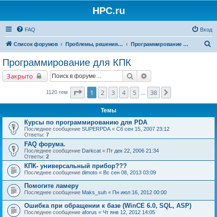
HPC.ru
FAQ
Вход
П
Список форумов
Проблемы, решения, советы
Программирование для КПК
о
Программирование для КПК
и
Поиск
Расширенный поиск
Закрыто
с
к
Страница
1
из
38
1
2
3
4
5
38
След.
1120 тем
…
Темы
Курсы по программированию для PDA
Последнее сообщение
SUPERPDA
«
Сб сен 15, 2007 23:12
Ответы:
7
FAQ форума.
Последнее сообщение
Darkcat
«
Пт дек 22, 2006 21:34
Ответы:
2
КПК- универсальный прибор???
Последнее сообщение
dimoto
«
Вс сен 08, 2013 03:09
Помогите ламеру
Последнее сообщение
Maks_suh
«
Пн июл 16, 2012 00:00
Ошибка при обращении к базе (WinCE 6.0, SQL, ASP)
Последнее сообщение
aforus
«
Чт янв 12, 2012 14:05