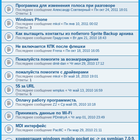
Программа для изменения голоса при разговоре
Последнее сообщение
Александр Совтверный
«
Пн окт 24, 2011 18:01
Ответы:
1
Windows Phone
Последнее сообщение
mkol
«
Пн янв 10, 2011 00:02
Ответы:
3
Как вытащить контакты из побитого Sprite Backup архива
Последнее сообщение
Градусник
«
Вт дек 21, 2010 18:43
Не включается КПК после флешки
Последнее сообщение
Frena
«
Пн окт 18, 2010 16:05
Пожалуйста помогите за вознаграждение
Последнее сообщение
dmit-dan
«
Чт июл 29, 2010 17:12
пожалуйста помогите с драйверами
Последнее сообщение
mkol
«
Вт май 18, 2010 19:01
Ответы:
1
5$ за URL
Последнее сообщение
wmplus
«
Чт май 13, 2010 16:59
Ответы:
5
Оплачу работу программиста.
Последнее сообщение
Z2
«
Ср май 05, 2010 10:18
Принимать данные по Wi-Fi
Последнее сообщение
PDmitryA
«
Чт апр 01, 2010 23:49
MDI интерфейс
Последнее сообщение
PacifiC
«
Пн мар 29, 2010 21:11
конвертация windows mobile pocket pc -> os symbian 7.0-9.