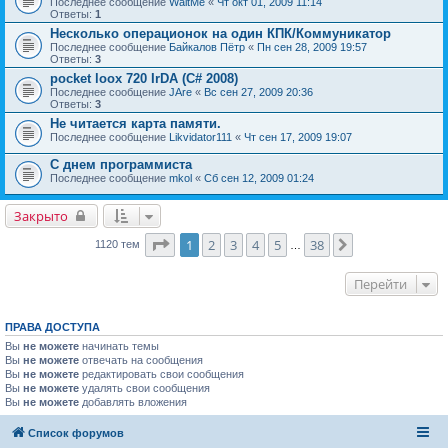
Последнее сообщение
WaitMe
«
Чт окт 01, 2009 11:14
Ответы:
1
Несколько операционок на один КПК/Коммуникатор
Последнее сообщение
Байкалов Пётр
«
Пн сен 28, 2009 19:57
Ответы:
3
pocket loox 720 IrDA (C# 2008)
Последнее сообщение
JAre
«
Вс сен 27, 2009 20:36
Ответы:
3
Не читается карта памяти.
Последнее сообщение
Likvidator111
«
Чт сен 17, 2009 19:07
С днем программиста
Последнее сообщение
mkol
«
Сб сен 12, 2009 01:24
Закрыто
Страница
1
из
38
1
2
3
4
5
38
След.
1120 тем
…
Перейти
ПРАВА ДОСТУПА
Вы
не можете
начинать темы
Вы
не можете
отвечать на сообщения
Вы
не можете
редактировать свои сообщения
Вы
не можете
удалять свои сообщения
Вы
не можете
добавлять вложения
Список форумов