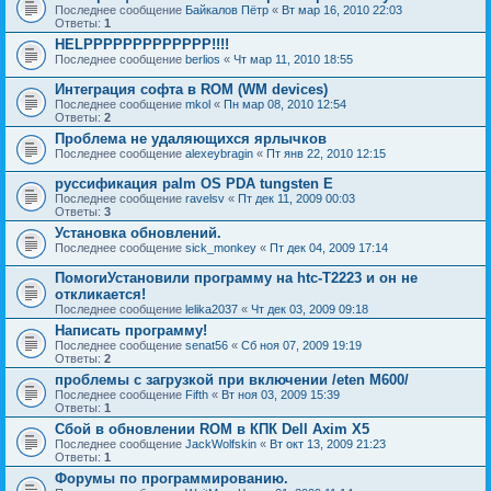
Последнее сообщение
Байкалов Пётр
«
Вт мар 16, 2010 22:03
Ответы:
1
HELPPPPPPPPPPPPP!!!!
Последнее сообщение
berlios
«
Чт мар 11, 2010 18:55
Интеграция софта в ROM (WM devices)
Последнее сообщение
mkol
«
Пн мар 08, 2010 12:54
Ответы:
2
Проблема не удаляющихся ярлычков
Последнее сообщение
alexeybragin
«
Пт янв 22, 2010 12:15
руссификация palm OS PDA tungsten E
Последнее сообщение
ravelsv
«
Пт дек 11, 2009 00:03
Ответы:
3
Установка обновлений.
Последнее сообщение
sick_monkey
«
Пт дек 04, 2009 17:14
ПомогиУстановили программу на htc-Т2223 и он не
откликается!
Последнее сообщение
lelika2037
«
Чт дек 03, 2009 09:18
Написать программу!
Последнее сообщение
senat56
«
Сб ноя 07, 2009 19:19
Ответы:
2
проблемы с загрузкой при включении /eten M600/
Последнее сообщение
Fifth
«
Вт ноя 03, 2009 15:39
Ответы:
1
Сбой в обновлении ROM в КПК Dell Axim X5
Последнее сообщение
JackWolfskin
«
Вт окт 13, 2009 21:23
Ответы:
1
Форумы по программированию.