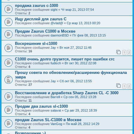
продажа zaurus c-1000
Последнее сообщение
sight
«
Чт мар 21, 2013 07:54
Ответы:
2
Ищу дисплей для zaurus C
Последнее сообщение
@vlad@
«
Ср мар 13, 2013 00:20
Продам Zaurus C1000 в Москве
Последнее сообщение
daemonBSD
«
Пт фев 08, 2013 13:15
Воскрешение sl-c1000
Последнее сообщение
Jay
«
Вт ноя 27, 2012 11:46
Ответы:
16
1
2
C1000 очень долго грузится, пишет про ошибки crc
Последнее сообщение
fudisch
«
Вт окт 30, 2012 22:08
Ответы:
4
Прошу совета по обновлению/расширению функционала
завра
Последнее сообщение
Jay
«
Сб окт 06, 2012 13:55
Ответы:
27
1
2
Восстановление и доработка Sharp Zaures CL -C 3000
Последнее сообщение
Barrell
«
Ср сен 05, 2012 13:28
Ответы:
11
Продам два zaurus sl-c1000
Последнее сообщение
salavat
«
Ср авг 29, 2012 18:39
Ответы:
4
продам Zaurus SL-C1000 в Москве
Последнее сообщение
VanGog
«
Пн май 28, 2012 14:29
Ответы:
4
Возвращение ;-)