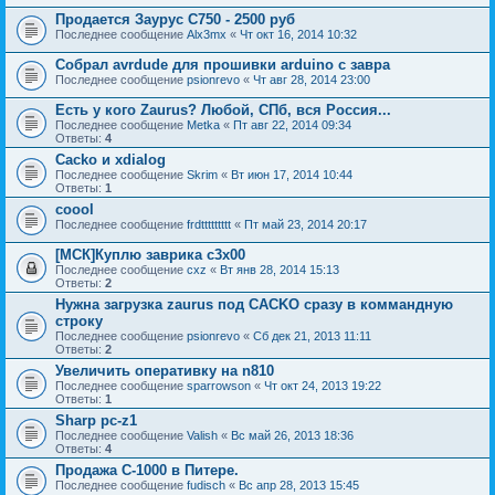
Продается Заурус С750 - 2500 руб
Последнее сообщение
Alx3mx
«
Чт окт 16, 2014 10:32
Собрал avrdude для прошивки arduino с завра
Последнее сообщение
psionrevo
«
Чт авг 28, 2014 23:00
Есть у кого Zaurus? Любой, СПб, вся Россия...
Последнее сообщение
Metka
«
Пт авг 22, 2014 09:34
Ответы:
4
Cacko и xdialog
Последнее сообщение
Skrim
«
Вт июн 17, 2014 10:44
Ответы:
1
coool
Последнее сообщение
frdttttttttt
«
Пт май 23, 2014 20:17
[МСК]Куплю заврика c3x00
Последнее сообщение
cxz
«
Вт янв 28, 2014 15:13
Ответы:
2
Нужна загрузка zaurus под CACKO сразу в коммандную
строку
Последнее сообщение
psionrevo
«
Сб дек 21, 2013 11:11
Ответы:
2
Увеличить оперативку на n810
Последнее сообщение
sparrowson
«
Чт окт 24, 2013 19:22
Ответы:
1
Sharp pc-z1
Последнее сообщение
Valish
«
Вс май 26, 2013 18:36
Ответы:
4
Продажа C-1000 в Питере.
Последнее сообщение
fudisch
«
Вс апр 28, 2013 15:45