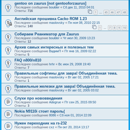
gentoo on zaurus [not gentooforzaurus]
Последнее сообщение
boulder
«
Сб дек 11, 2010 04:01
Ответы:
716
1
45
46
47
48
…
Английская прошивка Cacko ROM 1.23
Последнее сообщение
maslovsky
«
Пн ноя 08, 2010 22:15
Ответы:
140
1
7
8
9
10
…
Собираем Реаниматор для Zaurus
Последнее сообщение
boulder
«
Чт июл 30, 2009 13:23
Ответы:
12
Архив самых интересных и полезных тем
Последнее сообщение
ВадимП
«
Пт янв 16, 2009 02:22
Ответы:
5
FAQ n800/n810
Последнее сообщение
hrhr
«
Вс июн 29, 2008 19:40
Ответы:
7
Правильные софтины для завра! Объединённая тема.
Последнее сообщение
maslovsky
«
Вт авг 02, 2005 17:21
Ответы:
1
Правильные железки для завра! Объединённая тема.
Последнее сообщение
maslovsky
«
Вт авг 02, 2005 03:02
Слухи про нововведения
Последнее сообщение
Adegrue
«
Пт сен 25, 2015 09:50
Ответы:
3
Nokia N9110i стоит пароль(
Последнее сообщение
8086
«
Сб ноя 01, 2014 22:09
Нужен переходник на rs-232
Последнее сообщение
cxz
«
Пн окт 20, 2014 13:17