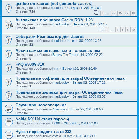
gentoo on zaurus [not gentooforzaurus]
Последнее сообщение
boulder
«
Сб дек 11, 2010 04:01
Ответы:
716
1
45
46
47
48
…
Английская прошивка Cacko ROM 1.23
Последнее сообщение
maslovsky
«
Пн ноя 08, 2010 22:15
Ответы:
140
1
7
8
9
10
…
Собираем Реаниматор для Zaurus
Последнее сообщение
boulder
«
Чт июл 30, 2009 13:23
Ответы:
12
Архив самых интересных и полезных тем
Последнее сообщение
ВадимП
«
Пт янв 16, 2009 02:22
Ответы:
5
FAQ n800/n810
Последнее сообщение
hrhr
«
Вс июн 29, 2008 19:40
Ответы:
7
Правильные софтины для завра! Объединённая тема.
Последнее сообщение
maslovsky
«
Вт авг 02, 2005 17:21
Ответы:
1
Правильные железки для завра! Объединённая тема.
Последнее сообщение
maslovsky
«
Вт авг 02, 2005 03:02
Слухи про нововведения
Последнее сообщение
Adegrue
«
Пт сен 25, 2015 09:50
Ответы:
3
Nokia N9110i стоит пароль(
Последнее сообщение
8086
«
Сб ноя 01, 2014 22:09
Нужен переходник на rs-232
Последнее сообщение
cxz
«
Пн окт 20, 2014 13:17