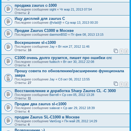
продажа zaurus c-1000
Последнее сообщение
sight
«
Чт мар 21, 2013 07:54
Ответы:
2
Ищу дисплей для zaurus C
Последнее сообщение
@vlad@
«
Ср мар 13, 2013 00:20
Продам Zaurus C1000 в Москве
Последнее сообщение
daemonBSD
«
Пт фев 08, 2013 13:15
Воскрешение sl-c1000
Последнее сообщение
Jay
«
Вт ноя 27, 2012 11:46
Ответы:
16
1
2
C1000 очень долго грузится, пишет про ошибки crc
Последнее сообщение
fudisch
«
Вт окт 30, 2012 22:08
Ответы:
4
Прошу совета по обновлению/расширению функционала
завра
Последнее сообщение
Jay
«
Сб окт 06, 2012 13:55
Ответы:
27
1
2
Восстановление и доработка Sharp Zaures CL -C 3000
Последнее сообщение
Barrell
«
Ср сен 05, 2012 13:28
Ответы:
11
Продам два zaurus sl-c1000
Последнее сообщение
salavat
«
Ср авг 29, 2012 18:39
Ответы:
4
продам Zaurus SL-C1000 в Москве
Последнее сообщение
VanGog
«
Пн май 28, 2012 14:29
Ответы:
4
Возвращение ;-)