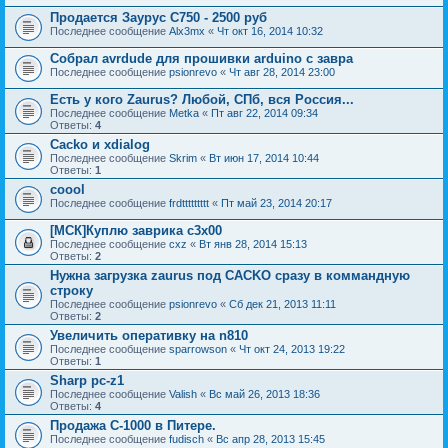
Продается Заурус С750 - 2500 руб
Последнее сообщение
Alx3mx
«
Чт окт 16, 2014 10:32
Собрал avrdude для прошивки arduino с завра
Последнее сообщение
psionrevo
«
Чт авг 28, 2014 23:00
Есть у кого Zaurus? Любой, СПб, вся Россия...
Последнее сообщение
Metka
«
Пт авг 22, 2014 09:34
Ответы:
4
Cacko и xdialog
Последнее сообщение
Skrim
«
Вт июн 17, 2014 10:44
Ответы:
1
coool
Последнее сообщение
frdttttttttt
«
Пт май 23, 2014 20:17
[МСК]Куплю заврика c3x00
Последнее сообщение
cxz
«
Вт янв 28, 2014 15:13
Ответы:
2
Нужна загрузка zaurus под CACKO сразу в коммандную
строку
Последнее сообщение
psionrevo
«
Сб дек 21, 2013 11:11
Ответы:
2
Увеличить оперативку на n810
Последнее сообщение
sparrowson
«
Чт окт 24, 2013 19:22
Ответы:
1
Sharp pc-z1
Последнее сообщение
Valish
«
Вс май 26, 2013 18:36
Ответы:
4
Продажа C-1000 в Питере.
Последнее сообщение
fudisch
«
Вс апр 28, 2013 15:45