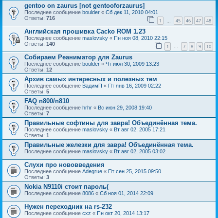
gentoo on zaurus [not gentooforzaurus]
Последнее сообщение
boulder
«
Сб дек 11, 2010 04:01
Ответы:
716
1
45
46
47
48
…
Английская прошивка Cacko ROM 1.23
Последнее сообщение
maslovsky
«
Пн ноя 08, 2010 22:15
Ответы:
140
1
7
8
9
10
…
Собираем Реаниматор для Zaurus
Последнее сообщение
boulder
«
Чт июл 30, 2009 13:23
Ответы:
12
Архив самых интересных и полезных тем
Последнее сообщение
ВадимП
«
Пт янв 16, 2009 02:22
Ответы:
5
FAQ n800/n810
Последнее сообщение
hrhr
«
Вс июн 29, 2008 19:40
Ответы:
7
Правильные софтины для завра! Объединённая тема.
Последнее сообщение
maslovsky
«
Вт авг 02, 2005 17:21
Ответы:
1
Правильные железки для завра! Объединённая тема.
Последнее сообщение
maslovsky
«
Вт авг 02, 2005 03:02
Слухи про нововведения
Последнее сообщение
Adegrue
«
Пт сен 25, 2015 09:50
Ответы:
3
Nokia N9110i стоит пароль(
Последнее сообщение
8086
«
Сб ноя 01, 2014 22:09
Нужен переходник на rs-232
Последнее сообщение
cxz
«
Пн окт 20, 2014 13:17