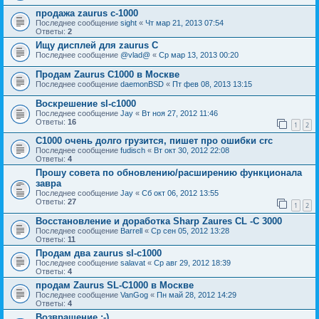
продажа zaurus c-1000
Последнее сообщение
sight
«
Чт мар 21, 2013 07:54
Ответы:
2
Ищу дисплей для zaurus C
Последнее сообщение
@vlad@
«
Ср мар 13, 2013 00:20
Продам Zaurus C1000 в Москве
Последнее сообщение
daemonBSD
«
Пт фев 08, 2013 13:15
Воскрешение sl-c1000
Последнее сообщение
Jay
«
Вт ноя 27, 2012 11:46
Ответы:
16
1
2
C1000 очень долго грузится, пишет про ошибки crc
Последнее сообщение
fudisch
«
Вт окт 30, 2012 22:08
Ответы:
4
Прошу совета по обновлению/расширению функционала
завра
Последнее сообщение
Jay
«
Сб окт 06, 2012 13:55
Ответы:
27
1
2
Восстановление и доработка Sharp Zaures CL -C 3000
Последнее сообщение
Barrell
«
Ср сен 05, 2012 13:28
Ответы:
11
Продам два zaurus sl-c1000
Последнее сообщение
salavat
«
Ср авг 29, 2012 18:39
Ответы:
4
продам Zaurus SL-C1000 в Москве
Последнее сообщение
VanGog
«
Пн май 28, 2012 14:29
Ответы:
4
Возвращение ;-)