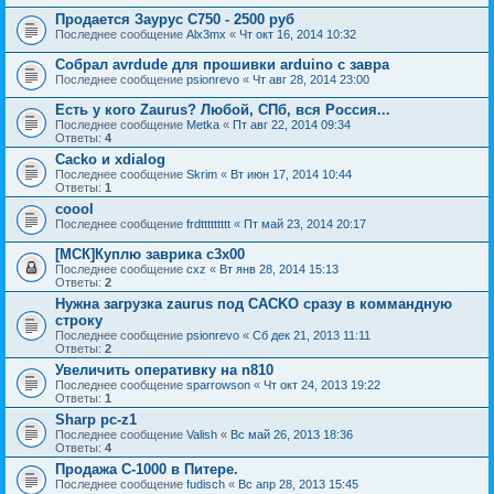
Продается Заурус С750 - 2500 руб
Последнее сообщение
Alx3mx
«
Чт окт 16, 2014 10:32
Собрал avrdude для прошивки arduino с завра
Последнее сообщение
psionrevo
«
Чт авг 28, 2014 23:00
Есть у кого Zaurus? Любой, СПб, вся Россия...
Последнее сообщение
Metka
«
Пт авг 22, 2014 09:34
Ответы:
4
Cacko и xdialog
Последнее сообщение
Skrim
«
Вт июн 17, 2014 10:44
Ответы:
1
coool
Последнее сообщение
frdttttttttt
«
Пт май 23, 2014 20:17
[МСК]Куплю заврика c3x00
Последнее сообщение
cxz
«
Вт янв 28, 2014 15:13
Ответы:
2
Нужна загрузка zaurus под CACKO сразу в коммандную
строку
Последнее сообщение
psionrevo
«
Сб дек 21, 2013 11:11
Ответы:
2
Увеличить оперативку на n810
Последнее сообщение
sparrowson
«
Чт окт 24, 2013 19:22
Ответы:
1
Sharp pc-z1
Последнее сообщение
Valish
«
Вс май 26, 2013 18:36
Ответы:
4
Продажа C-1000 в Питере.
Последнее сообщение
fudisch
«
Вс апр 28, 2013 15:45