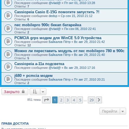
Последнее сообщение
@vlad@
«
Пт окт 01, 2010 13:28
Ответы:
7
Cassiopeia Casio E-15G помогите запустить ?!
Последнее сообщение
dedsp
«
Ср сен 15, 2010 21:12
Ответы:
6
nec mobilepro 900c бекап батарейка
Последнее сообщение
@vlad@
«
Пн сен 06, 2010 22:41
Ответы:
2
PCMCIA grps модем для WinCE 5.0 Устройства
Последнее сообщение
Байкалов Пётр
«
Вс авг 29, 2010 21:42
Ответы:
12
Можно ли переставить модуль от nec mobilepro 780 в 900с
Последнее сообщение
Байкалов Пётр
«
Вс авг 29, 2010 21:40
Ответы:
5
Cassiopeia a-11a подсветка
Последнее сообщение
@vlad@
«
Вс авг 29, 2010 17:16
j680 + pcmcia модем
Последнее сообщение
Байкалов Пётр
«
Пт авг 27, 2010 20:21
Ответы:
2
Закрыто
Страница
1
из
29
1
2
3
4
5
29
След.
851 тема
…
Перейти
ПРАВА ДОСТУПА
Вы
не можете
начинать темы