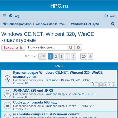
HPC.ru
FAQ
Вход
П
Список форумов
Windows Mobile, Pocket PC, MS Smartphone
Windows CE.NET, Wincent 320, WinCE клавиатурные
о
Windows CE.NET, Wincent 320, WinCE
и
клавиатурные
с
Поиск
Расширенный поиск
Закрыто
к
Страница
1
из
29
1
2
3
4
5
29
След.
851 тема
…
Темы
Куплю/продам Windows CE.NET, Wincent 320, WinCE-
клавиатурник
Последнее сообщение
SteelBlade
«
Вт май 24, 2016 21:48
Ответы:
69
1
2
3
4
5
JORNADA 728 end JPRS
Последнее сообщение
Байкалов Пётр
«
Вс ноя 24, 2013 16:15
Ответы:
8
Софт для jornada 680 ищу
Последнее сообщение
Байкалов Пётр
«
Чт окт 31, 2013 22:21
Ответы:
12
м3 mobile compia CE 4.2- нужен совет!
Последнее сообщение
Байкалов Пётр
«
Сб янв 05, 2013 16:46