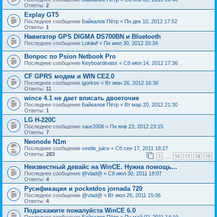
Ответы:
2
Explay GT5
Последнее сообщение
Байкалов Пётр
«
Пн дек 10, 2012 17:52
Ответы:
1
Навигатор GPS DIGMA DS700BN и Bluetooth
Последнее сообщение
Lokiiwf
«
Пн июл 30, 2012 20:34
Вопрос по Psion Netbook Pro
Последнее сообщение
Keyboardinator
«
Сб июл 14, 2012 17:36
СF GPRS модем и WIN CE2.0
Последнее сообщение
igorkov
«
Вт июн 26, 2012 16:36
Ответы:
11
wince 4.1 не дает вписать двоеточие
Последнее сообщение
Байкалов Пётр
«
Вт мар 20, 2012 21:30
Ответы:
1
LG H-220C
Последнее сообщение
saur2006
«
Пн янв 23, 2012 23:15
Ответы:
7
Neonode N1m
Последнее сообщение
veetle_juice
«
Сб сен 17, 2011 18:27
Ответы:
283
1
16
17
18
19
…
Неизвестный девайс на WinCE. Нужна помощь...
Последнее сообщение
@vlad@
«
Сб июл 30, 2011 18:07
Ответы:
4
Русификация и pocketdos jornada 720
Последнее сообщение
@vlad@
«
Вт июл 26, 2011 15:06
Ответы:
4
Подаскажите пожалуйста WinCE 6.0