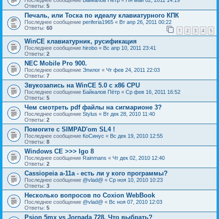
Последнее сообщение
Байкалов Пётр
«
Пн май 02, 2011 14:19
Ответы:
5
Печаль, или Тоска по идеалу клавиатурного КПК
Последнее сообщение
periferia1965
«
Вт апр 26, 2011 00:22
Ответы:
60
1
2
3
4
5
WinCE клавиатурник, русификация
Последнее сообщение
hirobo
«
Вс апр 10, 2011 23:41
Ответы:
2
NEC Mobile Pro 900.
Последнее сообщение
Эпилог
«
Чт фев 24, 2011 22:03
Ответы:
7
Звукозапись на WinCE 5.0 с x86 CPU
Последнее сообщение
Байкалов Пётр
«
Ср фев 16, 2011 16:52
Ответы:
5
Чем смотреть pdf файлы на сигмарионе 3?
Последнее сообщение
Stylus
«
Вт дек 28, 2010 11:40
Ответы:
2
Помогите с SIMPAD'om SL4 !
Последнее сообщение
КоСинус
«
Вс дек 19, 2010 12:55
Ответы:
8
Windows CE >>> Igo 8
Последнее сообщение
Rainmans
«
Чт дек 02, 2010 12:40
Ответы:
2
Cassiopeia a-11a - есть ли у кого программы?
Последнее сообщение
@vlad@
«
Ср ноя 10, 2010 10:23
Ответы:
3
Несколько вопросов по Coxion WebBook
Последнее сообщение
@vlad@
«
Вс ноя 07, 2010 12:03
Ответы:
5
Psion 5mx vs Jornada 728. Что выбрать?