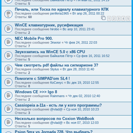
Последнее сообщение
Байкалов Пётр
«
Пн май 02, 2011 14:19
Ответы:
5
Печаль, или Тоска по идеалу клавиатурного КПК
Последнее сообщение
periferia1965
«
Вт апр 26, 2011 00:22
Ответы:
60
1
2
3
4
5
WinCE клавиатурник, русификация
Последнее сообщение
hirobo
«
Вс апр 10, 2011 23:41
Ответы:
2
NEC Mobile Pro 900.
Последнее сообщение
Эпилог
«
Чт фев 24, 2011 22:03
Ответы:
7
Звукозапись на WinCE 5.0 с x86 CPU
Последнее сообщение
Байкалов Пётр
«
Ср фев 16, 2011 16:52
Ответы:
5
Чем смотреть pdf файлы на сигмарионе 3?
Последнее сообщение
Stylus
«
Вт дек 28, 2010 11:40
Ответы:
2
Помогите с SIMPAD'om SL4 !
Последнее сообщение
КоСинус
«
Вс дек 19, 2010 12:55
Ответы:
8
Windows CE >>> Igo 8
Последнее сообщение
Rainmans
«
Чт дек 02, 2010 12:40
Ответы:
2
Cassiopeia a-11a - есть ли у кого программы?
Последнее сообщение
@vlad@
«
Ср ноя 10, 2010 10:23
Ответы:
3
Несколько вопросов по Coxion WebBook
Последнее сообщение
@vlad@
«
Вс ноя 07, 2010 12:03
Ответы:
5
Psion 5mx vs Jornada 728. Что выбрать?