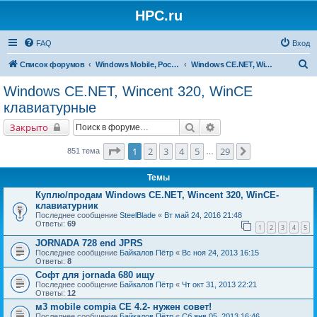
HPC.ru
FAQ
Вход
П
Список форумов
Windows Mobile, Pocket PC, MS Smartphone
Windows CE.NET, Wincent 320, WinCE клавиатурные
о
Windows CE.NET, Wincent 320, WinCE
и
клавиатурные
с
Поиск
Расширенный поиск
Закрыто
к
Страница
1
из
29
1
2
3
4
5
29
След.
851 тема
…
Темы
Куплю/продам Windows CE.NET, Wincent 320, WinCE-
клавиатурник
Последнее сообщение
SteelBlade
«
Вт май 24, 2016 21:48
Ответы:
69
1
2
3
4
5
JORNADA 728 end JPRS
Последнее сообщение
Байкалов Пётр
«
Вс ноя 24, 2013 16:15
Ответы:
8
Софт для jornada 680 ищу
Последнее сообщение
Байкалов Пётр
«
Чт окт 31, 2013 22:21
Ответы:
12
м3 mobile compia CE 4.2- нужен совет!
Последнее сообщение
Байкалов Пётр
«
Сб янв 05, 2013 16:46