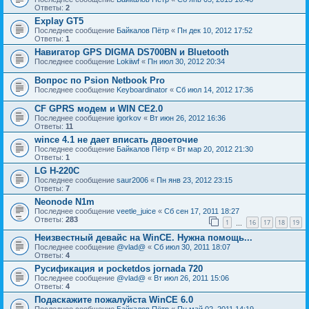
Ответы:
2
Explay GT5
Последнее сообщение
Байкалов Пётр
«
Пн дек 10, 2012 17:52
Ответы:
1
Навигатор GPS DIGMA DS700BN и Bluetooth
Последнее сообщение
Lokiiwf
«
Пн июл 30, 2012 20:34
Вопрос по Psion Netbook Pro
Последнее сообщение
Keyboardinator
«
Сб июл 14, 2012 17:36
СF GPRS модем и WIN CE2.0
Последнее сообщение
igorkov
«
Вт июн 26, 2012 16:36
Ответы:
11
wince 4.1 не дает вписать двоеточие
Последнее сообщение
Байкалов Пётр
«
Вт мар 20, 2012 21:30
Ответы:
1
LG H-220C
Последнее сообщение
saur2006
«
Пн янв 23, 2012 23:15
Ответы:
7
Neonode N1m
Последнее сообщение
veetle_juice
«
Сб сен 17, 2011 18:27
Ответы:
283
1
16
17
18
19
…
Неизвестный девайс на WinCE. Нужна помощь...
Последнее сообщение
@vlad@
«
Сб июл 30, 2011 18:07
Ответы:
4
Русификация и pocketdos jornada 720
Последнее сообщение
@vlad@
«
Вт июл 26, 2011 15:06
Ответы:
4
Подаскажите пожалуйста WinCE 6.0