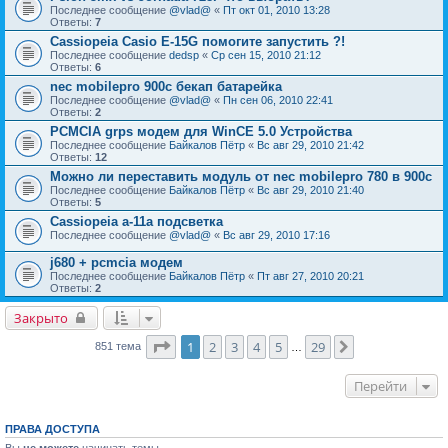
Последнее сообщение
@vlad@
«
Пт окт 01, 2010 13:28
Ответы:
7
Cassiopeia Casio E-15G помогите запустить ?!
Последнее сообщение
dedsp
«
Ср сен 15, 2010 21:12
Ответы:
6
nec mobilepro 900c бекап батарейка
Последнее сообщение
@vlad@
«
Пн сен 06, 2010 22:41
Ответы:
2
PCMCIA grps модем для WinCE 5.0 Устройства
Последнее сообщение
Байкалов Пётр
«
Вс авг 29, 2010 21:42
Ответы:
12
Можно ли переставить модуль от nec mobilepro 780 в 900с
Последнее сообщение
Байкалов Пётр
«
Вс авг 29, 2010 21:40
Ответы:
5
Cassiopeia a-11a подсветка
Последнее сообщение
@vlad@
«
Вс авг 29, 2010 17:16
j680 + pcmcia модем
Последнее сообщение
Байкалов Пётр
«
Пт авг 27, 2010 20:21
Ответы:
2
Закрыто
Страница
1
из
29
1
2
3
4
5
29
След.
851 тема
…
Перейти
ПРАВА ДОСТУПА
Вы
не можете
начинать темы