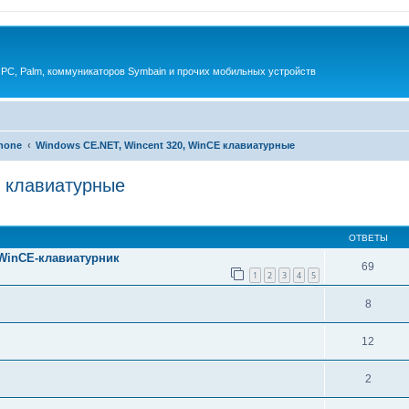
 PC, Palm, коммуникаторов Symbain и прочих мобильных устройств
phone
Windows CE.NET, Wincent 320, WinCE клавиатурные
E клавиатурные
енный поиск
ОТВЕТЫ
 WinCE-клавиатурник
69
1
2
3
4
5
8
12
2