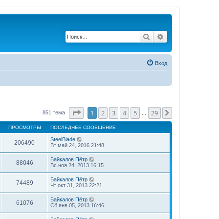
Поиск
Расширенный по
Вход
Страница
1
из
29
1
2
3
4
5
29
След.
851 тема
…
ПРОСМОТРЫ
ПОСЛЕДНЕЕ СООБЩЕНИЕ
SteelBlade
206490
Вт май 24, 2016 21:48
Байкалов Пётр
88046
Вс ноя 24, 2013 16:15
Байкалов Пётр
74489
Чт окт 31, 2013 22:21
Байкалов Пётр
61076
Сб янв 05, 2013 16:46