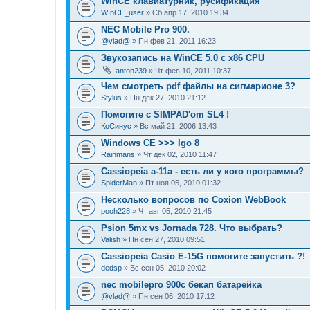
WinCE клавиатурник, русификация
WInCE_user
» Сб апр 17, 2010 19:34
NEC Mobile Pro 900.
@vlad@
» Пн фев 21, 2011 16:23
Звукозапись на WinCE 5.0 с x86 CPU
anton239
» Чт фев 10, 2011 10:37
Чем смотреть pdf файлы на сигмарионе 3?
Stylus
» Пн дек 27, 2010 21:12
Помогите с SIMPAD'om SL4 !
КоСинус
» Вс май 21, 2006 13:43
Windows CE >>> Igo 8
Rainmans
» Чт дек 02, 2010 11:47
Cassiopeia a-11a - есть ли у кого программы?
SpiderMan
» Пт ноя 05, 2010 01:32
Несколько вопросов по Coxion WebBook
pooh228
» Чт авг 05, 2010 21:45
Psion 5mx vs Jornada 728. Что выбрать?
Valish
» Пн сен 27, 2010 09:51
Cassiopeia Casio E-15G помогите запустить ?!
dedsp
» Вс сен 05, 2010 20:02
nec mobilepro 900c бекап батарейка
@vlad@
» Пн сен 06, 2010 17:12