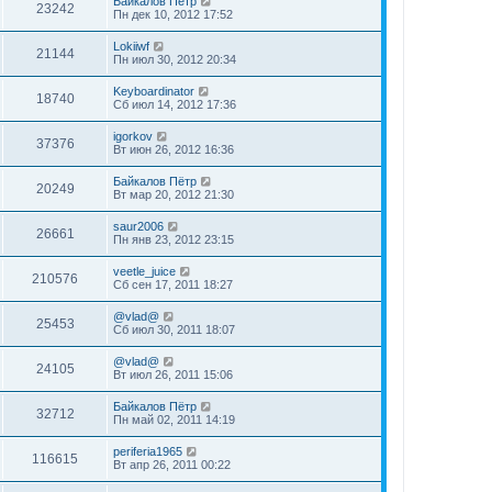
Байкалов Пётр
23242
Пн дек 10, 2012 17:52
Lokiiwf
21144
Пн июл 30, 2012 20:34
Keyboardinator
18740
Сб июл 14, 2012 17:36
igorkov
37376
Вт июн 26, 2012 16:36
Байкалов Пётр
20249
Вт мар 20, 2012 21:30
saur2006
26661
Пн янв 23, 2012 23:15
veetle_juice
210576
Сб сен 17, 2011 18:27
@vlad@
25453
Сб июл 30, 2011 18:07
@vlad@
24105
Вт июл 26, 2011 15:06
Байкалов Пётр
32712
Пн май 02, 2011 14:19
periferia1965
116615
Вт апр 26, 2011 00:22