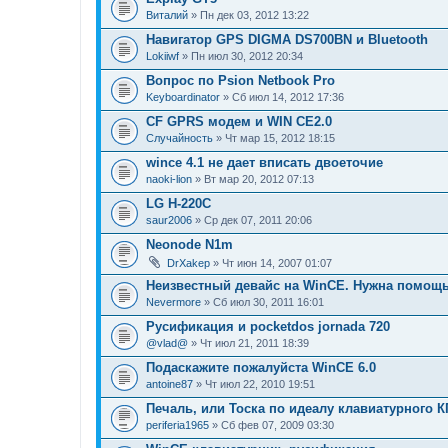
Виталий
» Пн дек 03, 2012 13:22
Навигатор GPS DIGMA DS700BN и Bluetooth
Lokiiwf
» Пн июл 30, 2012 20:34
Вопрос по Psion Netbook Pro
Keyboardinator
» Сб июл 14, 2012 17:36
СF GPRS модем и WIN CE2.0
Случайность
» Чт мар 15, 2012 18:15
wince 4.1 не дает вписать двоеточие
naoki-lion
» Вт мар 20, 2012 07:13
LG H-220C
saur2006
» Ср дек 07, 2011 20:06
Neonode N1m
DrXakep
» Чт июн 14, 2007 01:07
Неизвестный девайс на WinCE. Нужна помощь.
Nevermore
» Сб июл 30, 2011 16:01
Русификация и pocketdos jornada 720
@vlad@
» Чт июл 21, 2011 18:39
Подаскажите пожалуйста WinCE 6.0
antoine87
» Чт июл 22, 2010 19:51
Печаль, или Тоска по идеалу клавиатурного К
periferia1965
» Сб фев 07, 2009 03:30