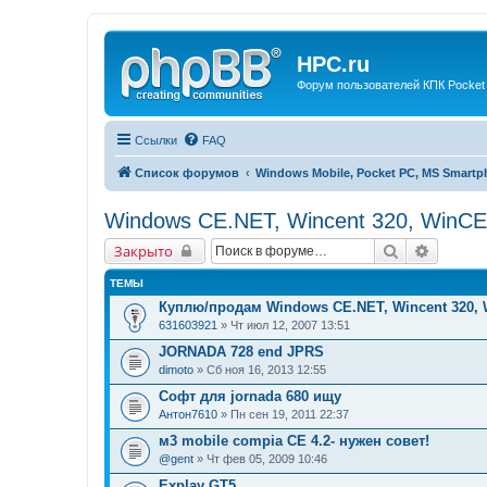
HPC.ru
Форум пользователей КПК Pocket
Ссылки
FAQ
Список форумов
Windows Mobile, Pocket PC, MS Smart
Windows CE.NET, Wincent 320, WinC
Поиск
Расшир
Закрыто
ТЕМЫ
Куплю/продам Windows CE.NET, Wincent 320,
631603921
» Чт июл 12, 2007 13:51
JORNADA 728 end JPRS
dimoto
» Сб ноя 16, 2013 12:55
Софт для jornada 680 ищу
Антон7610
» Пн сен 19, 2011 22:37
м3 mobile compia CE 4.2- нужен совет!
@gent
» Чт фев 05, 2009 10:46
Explay GT5