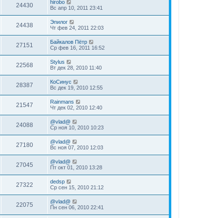
hirobo
24430
Вс апр 10, 2011 23:41
Эпилог
24438
Чт фев 24, 2011 22:03
Байкалов Пётр
27151
Ср фев 16, 2011 16:52
Stylus
22568
Вт дек 28, 2010 11:40
КоСинус
28387
Вс дек 19, 2010 12:55
Rainmans
21547
Чт дек 02, 2010 12:40
@vlad@
24088
Ср ноя 10, 2010 10:23
@vlad@
27180
Вс ноя 07, 2010 12:03
@vlad@
27045
Пт окт 01, 2010 13:28
dedsp
27322
Ср сен 15, 2010 21:12
@vlad@
22075
Пн сен 06, 2010 22:41