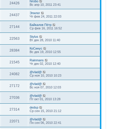
hirobo
24426
Вс апр 10, 2011 23:41
Эпилог
24437
Чт фев 24, 2011 22:03
Байкалов Пётр
27144
Ср фев 16, 2011 16:52
Stylus
22563
Вт дек 28, 2010 11:40
КоСинус
28384
Вс дек 19, 2010 12:55
Rainmans
21545
Чт дек 02, 2010 12:40
@vlad@
24082
Ср ноя 10, 2010 10:23
@vlad@
27172
Вс ноя 07, 2010 12:03
@vlad@
27036
Пт окт 01, 2010 13:28
dedsp
27314
Ср сен 15, 2010 21:12
@vlad@
22071
Пн сен 06, 2010 22:41