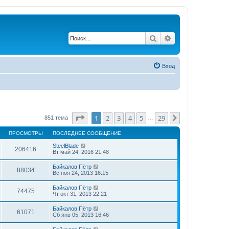
Поиск
Расширенный по
Вход
Страница
1
из
29
1
2
3
4
5
29
След.
851 тема
…
ПРОСМОТРЫ
ПОСЛЕДНЕЕ СООБЩЕНИЕ
SteelBlade
206416
Вт май 24, 2016 21:48
Байкалов Пётр
88034
Вс ноя 24, 2013 16:15
Байкалов Пётр
74475
Чт окт 31, 2013 22:21
Байкалов Пётр
61071
Сб янв 05, 2013 16:46