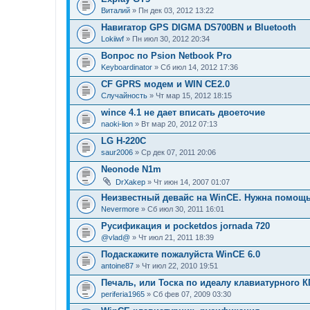
Виталий
» Пн дек 03, 2012 13:22
Навигатор GPS DIGMA DS700BN и Bluetooth
Lokiiwf
» Пн июл 30, 2012 20:34
Вопрос по Psion Netbook Pro
Keyboardinator
» Сб июл 14, 2012 17:36
СF GPRS модем и WIN CE2.0
Случайность
» Чт мар 15, 2012 18:15
wince 4.1 не дает вписать двоеточие
naoki-lion
» Вт мар 20, 2012 07:13
LG H-220C
saur2006
» Ср дек 07, 2011 20:06
Neonode N1m
DrXakep
» Чт июн 14, 2007 01:07
Неизвестный девайс на WinCE. Нужна помощь.
Nevermore
» Сб июл 30, 2011 16:01
Русификация и pocketdos jornada 720
@vlad@
» Чт июл 21, 2011 18:39
Подаскажите пожалуйста WinCE 6.0
antoine87
» Чт июл 22, 2010 19:51
Печаль, или Тоска по идеалу клавиатурного К
periferia1965
» Сб фев 07, 2009 03:30