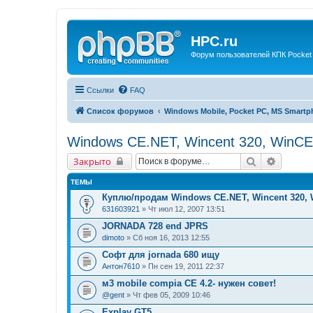
HPC.ru
Форум пользователей КПК Pocket
Ссылки
FAQ
Список форумов
Windows Mobile, Pocket PC, MS Smart
Windows CE.NET, Wincent 320, WinC
Поиск
Расшир
Закрыто
ТЕМЫ
Куплю/продам Windows CE.NET, Wincent 320,
631603921
» Чт июл 12, 2007 13:51
JORNADA 728 end JPRS
dimoto
» Сб ноя 16, 2013 12:55
Софт для jornada 680 ищу
Антон7610
» Пн сен 19, 2011 22:37
м3 mobile compia CE 4.2- нужен совет!
@gent
» Чт фев 05, 2009 10:46
Explay GT5