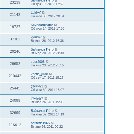
Байкалов Пётр
23239
Пн дек 10, 2012 17:52
Lokiiwf
21142
Пн июл 30, 2012 20:34
Keyboardinator
18737
Сб июл 14, 2012 17:36
igorkov
37362
Вт июн 26, 2012 16:36
Байкалов Пётр
20246
Вт мар 20, 2012 21:30
saur2006
26652
Пн янв 23, 2012 23:15
veetle_juice
210442
Сб сен 17, 2011 18:27
@vlad@
25445
Сб июл 30, 2011 18:07
@vlad@
24099
Вт июл 26, 2011 15:06
Байкалов Пётр
32699
Пн май 02, 2011 14:19
periferia1965
116612
Вт апр 26, 2011 00:22