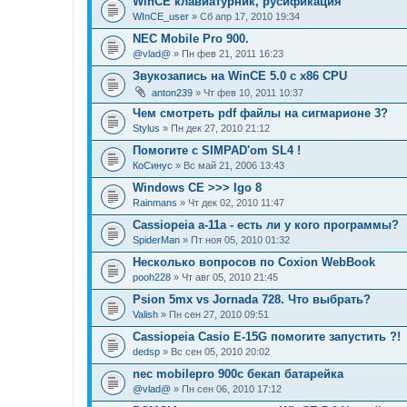
WinCE клавиатурник, русификация
WInCE_user
» Сб апр 17, 2010 19:34
NEC Mobile Pro 900.
@vlad@
» Пн фев 21, 2011 16:23
Звукозапись на WinCE 5.0 с x86 CPU
anton239
» Чт фев 10, 2011 10:37
Чем смотреть pdf файлы на сигмарионе 3?
Stylus
» Пн дек 27, 2010 21:12
Помогите с SIMPAD'om SL4 !
КоСинус
» Вс май 21, 2006 13:43
Windows CE >>> Igo 8
Rainmans
» Чт дек 02, 2010 11:47
Cassiopeia a-11a - есть ли у кого программы?
SpiderMan
» Пт ноя 05, 2010 01:32
Несколько вопросов по Coxion WebBook
pooh228
» Чт авг 05, 2010 21:45
Psion 5mx vs Jornada 728. Что выбрать?
Valish
» Пн сен 27, 2010 09:51
Cassiopeia Casio E-15G помогите запустить ?!
dedsp
» Вс сен 05, 2010 20:02
nec mobilepro 900c бекап батарейка
@vlad@
» Пн сен 06, 2010 17:12