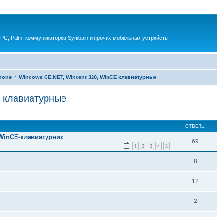
 PC, Palm, коммуникаторов Symbain и прочих мобильных устройств
phone
Windows CE.NET, Wincent 320, WinCE клавиатурные
E клавиатурные
енный поиск
ОТВЕТЫ
 WinCE-клавиатурник
69
1
2
3
4
5
8
12
2