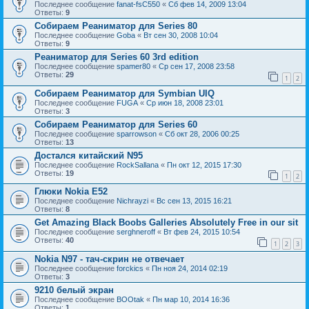
Последнее сообщение
fanat-fsC550
«
Сб фев 14, 2009 13:04
Ответы:
9
Собираем Реаниматор для Series 80
Последнее сообщение
Goba
«
Вт сен 30, 2008 10:04
Ответы:
9
Реаниматор для Series 60 3rd edition
Последнее сообщение
spamer80
«
Ср сен 17, 2008 23:58
Ответы:
29
1
2
Собираем Реаниматор для Symbian UIQ
Последнее сообщение
FUGA
«
Ср июн 18, 2008 23:01
Ответы:
3
Собираем Реаниматор для Series 60
Последнее сообщение
sparrowson
«
Сб окт 28, 2006 00:25
Ответы:
13
Достался китайский N95
Последнее сообщение
RockSallana
«
Пн окт 12, 2015 17:30
Ответы:
19
1
2
Глюки Nokia E52
Последнее сообщение
Nichrayzi
«
Вс сен 13, 2015 16:21
Ответы:
8
Get Amazing Black Boobs Galleries Absolutely Free in our sit
Последнее сообщение
serghneroff
«
Вт фев 24, 2015 10:54
Ответы:
40
1
2
3
Nokia N97 - тач-скрин не отвечает
Последнее сообщение
forckics
«
Пн ноя 24, 2014 02:19
Ответы:
3
9210 белый экран
Последнее сообщение
BOOtak
«
Пн мар 10, 2014 16:36
Ответы:
1