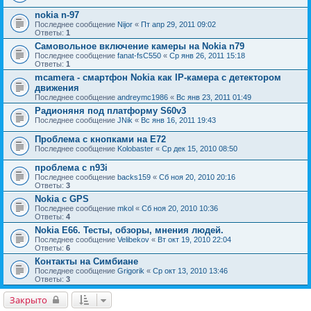
nokia n-97
Последнее сообщение
Nijor
«
Пт апр 29, 2011 09:02
Ответы:
1
Самовольное включение камеры на Nokia n79
Последнее сообщение
fanat-fsC550
«
Ср янв 26, 2011 15:18
Ответы:
1
mcamera - смартфон Nokia как IP-камера с детектором
движения
Последнее сообщение
andreymc1986
«
Вс янв 23, 2011 01:49
Радионяня под платформу S60v3
Последнее сообщение
JNik
«
Вс янв 16, 2011 19:43
Проблема с кнопками на Е72
Последнее сообщение
Kolobaster
«
Ср дек 15, 2010 08:50
проблема с n93i
Последнее сообщение
backs159
«
Сб ноя 20, 2010 20:16
Ответы:
3
Nokia с GPS
Последнее сообщение
mkol
«
Сб ноя 20, 2010 10:36
Ответы:
4
Nokia E66. Тесты, обзоры, мнения людей.
Последнее сообщение
Velibekov
«
Вт окт 19, 2010 22:04
Ответы:
6
Контакты на Симбиане
Последнее сообщение
Grigorik
«
Ср окт 13, 2010 13:46
Ответы:
3
Закрыто