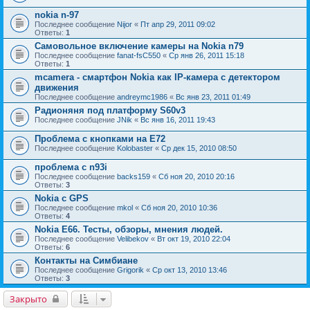
nokia n-97
Последнее сообщение
Nijor
«
Пт апр 29, 2011 09:02
Ответы:
1
Самовольное включение камеры на Nokia n79
Последнее сообщение
fanat-fsC550
«
Ср янв 26, 2011 15:18
Ответы:
1
mcamera - смартфон Nokia как IP-камера с детектором
движения
Последнее сообщение
andreymc1986
«
Вс янв 23, 2011 01:49
Радионяня под платформу S60v3
Последнее сообщение
JNik
«
Вс янв 16, 2011 19:43
Проблема с кнопками на Е72
Последнее сообщение
Kolobaster
«
Ср дек 15, 2010 08:50
проблема с n93i
Последнее сообщение
backs159
«
Сб ноя 20, 2010 20:16
Ответы:
3
Nokia с GPS
Последнее сообщение
mkol
«
Сб ноя 20, 2010 10:36
Ответы:
4
Nokia E66. Тесты, обзоры, мнения людей.
Последнее сообщение
Velibekov
«
Вт окт 19, 2010 22:04
Ответы:
6
Контакты на Симбиане
Последнее сообщение
Grigorik
«
Ср окт 13, 2010 13:46
Ответы:
3
Закрыто