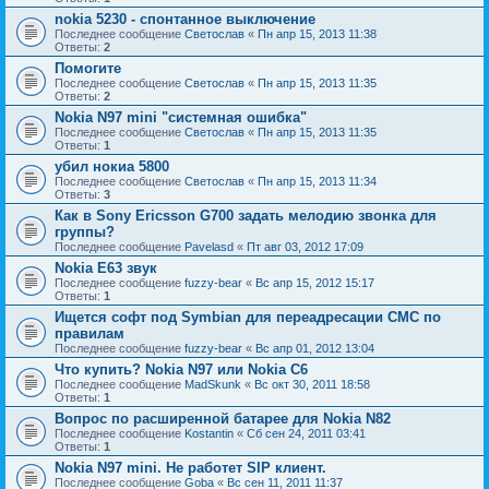
nokia 5230 - спонтанное выключение
Последнее сообщение
Светослав
«
Пн апр 15, 2013 11:38
Ответы:
2
Помогите
Последнее сообщение
Светослав
«
Пн апр 15, 2013 11:35
Ответы:
2
Nokia N97 mini "системная ошибка"
Последнее сообщение
Светослав
«
Пн апр 15, 2013 11:35
Ответы:
1
убил нокиа 5800
Последнее сообщение
Светослав
«
Пн апр 15, 2013 11:34
Ответы:
3
Как в Sony Ericsson G700 задать мелодию звонка для
группы?
Последнее сообщение
Pavelasd
«
Пт авг 03, 2012 17:09
Nokia E63 звук
Последнее сообщение
fuzzy-bear
«
Вс апр 15, 2012 15:17
Ответы:
1
Ищется софт под Symbian для переадресации СМС по
правилам
Последнее сообщение
fuzzy-bear
«
Вс апр 01, 2012 13:04
Что купить? Nokia N97 или Nokia C6
Последнее сообщение
MadSkunk
«
Вс окт 30, 2011 18:58
Ответы:
1
Вопрос по расширенной батарее для Nokia N82
Последнее сообщение
Kostantin
«
Сб сен 24, 2011 03:41
Ответы:
1
Nokia N97 mini. Не работет SIP клиент.
Последнее сообщение
Goba
«
Вс сен 11, 2011 11:37