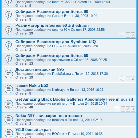
Последнее сообщение
fanat-fsC550
«
Сб фев 14, 2009 13:04
Ответы:
9
Собираем Реаниматор для Series 80
Последнее сообщение
Goba
«
Вт сен 30, 2008 10:04
Ответы:
9
Реаниматор для Series 60 3rd edition
Последнее сообщение
spamer80
«
Ср сен 17, 2008 23:58
Ответы:
29
1
2
Собираем Реаниматор для Symbian UIQ
Последнее сообщение
FUGA
«
Ср июн 18, 2008 23:01
Ответы:
3
Собираем Реаниматор для Series 60
Последнее сообщение
sparrowson
«
Сб окт 28, 2006 00:25
Ответы:
13
Достался китайский N95
Последнее сообщение
RockSallana
«
Пн окт 12, 2015 17:30
Ответы:
19
1
2
Глюки Nokia E52
Последнее сообщение
Nichrayzi
«
Вс сен 13, 2015 16:21
Ответы:
8
Get Amazing Black Boobs Galleries Absolutely Free in our sit
Последнее сообщение
serghneroff
«
Вт фев 24, 2015 10:54
Ответы:
40
1
2
3
Nokia N97 - тач-скрин не отвечает
Последнее сообщение
forckics
«
Пн ноя 24, 2014 02:19
Ответы:
3
9210 белый экран
Последнее сообщение
BOOtak
«
Пн мар 10, 2014 16:36
Ответы:
1