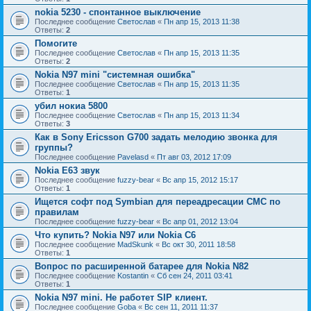
nokia 5230 - спонтанное выключение
Последнее сообщение
Светослав
«
Пн апр 15, 2013 11:38
Ответы:
2
Помогите
Последнее сообщение
Светослав
«
Пн апр 15, 2013 11:35
Ответы:
2
Nokia N97 mini "системная ошибка"
Последнее сообщение
Светослав
«
Пн апр 15, 2013 11:35
Ответы:
1
убил нокиа 5800
Последнее сообщение
Светослав
«
Пн апр 15, 2013 11:34
Ответы:
3
Как в Sony Ericsson G700 задать мелодию звонка для
группы?
Последнее сообщение
Pavelasd
«
Пт авг 03, 2012 17:09
Nokia E63 звук
Последнее сообщение
fuzzy-bear
«
Вс апр 15, 2012 15:17
Ответы:
1
Ищется софт под Symbian для переадресации СМС по
правилам
Последнее сообщение
fuzzy-bear
«
Вс апр 01, 2012 13:04
Что купить? Nokia N97 или Nokia C6
Последнее сообщение
MadSkunk
«
Вс окт 30, 2011 18:58
Ответы:
1
Вопрос по расширенной батарее для Nokia N82
Последнее сообщение
Kostantin
«
Сб сен 24, 2011 03:41
Ответы:
1
Nokia N97 mini. Не работет SIP клиент.
Последнее сообщение
Goba
«
Вс сен 11, 2011 11:37