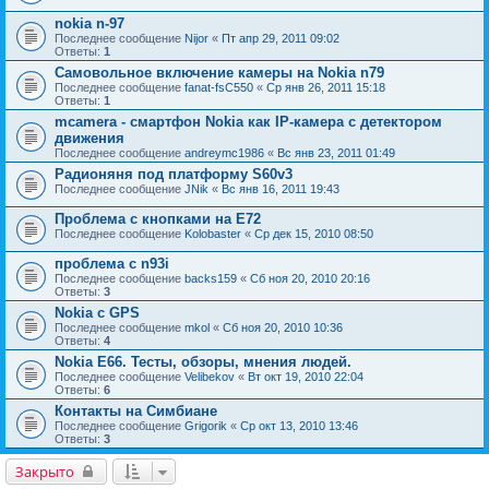
nokia n-97
Последнее сообщение
Nijor
«
Пт апр 29, 2011 09:02
Ответы:
1
Самовольное включение камеры на Nokia n79
Последнее сообщение
fanat-fsC550
«
Ср янв 26, 2011 15:18
Ответы:
1
mcamera - смартфон Nokia как IP-камера с детектором
движения
Последнее сообщение
andreymc1986
«
Вс янв 23, 2011 01:49
Радионяня под платформу S60v3
Последнее сообщение
JNik
«
Вс янв 16, 2011 19:43
Проблема с кнопками на Е72
Последнее сообщение
Kolobaster
«
Ср дек 15, 2010 08:50
проблема с n93i
Последнее сообщение
backs159
«
Сб ноя 20, 2010 20:16
Ответы:
3
Nokia с GPS
Последнее сообщение
mkol
«
Сб ноя 20, 2010 10:36
Ответы:
4
Nokia E66. Тесты, обзоры, мнения людей.
Последнее сообщение
Velibekov
«
Вт окт 19, 2010 22:04
Ответы:
6
Контакты на Симбиане
Последнее сообщение
Grigorik
«
Ср окт 13, 2010 13:46
Ответы:
3
Закрыто