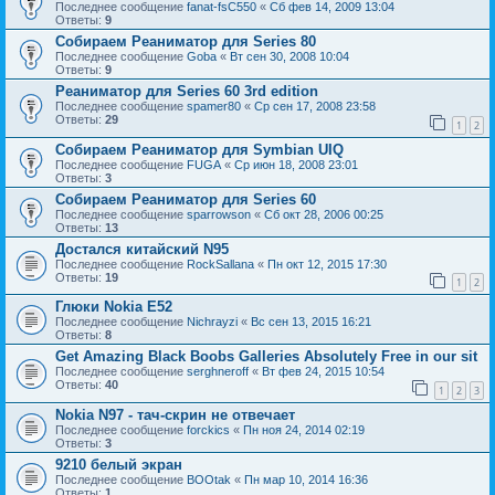
Последнее сообщение
fanat-fsC550
«
Сб фев 14, 2009 13:04
Ответы:
9
Собираем Реаниматор для Series 80
Последнее сообщение
Goba
«
Вт сен 30, 2008 10:04
Ответы:
9
Реаниматор для Series 60 3rd edition
Последнее сообщение
spamer80
«
Ср сен 17, 2008 23:58
Ответы:
29
1
2
Собираем Реаниматор для Symbian UIQ
Последнее сообщение
FUGA
«
Ср июн 18, 2008 23:01
Ответы:
3
Собираем Реаниматор для Series 60
Последнее сообщение
sparrowson
«
Сб окт 28, 2006 00:25
Ответы:
13
Достался китайский N95
Последнее сообщение
RockSallana
«
Пн окт 12, 2015 17:30
Ответы:
19
1
2
Глюки Nokia E52
Последнее сообщение
Nichrayzi
«
Вс сен 13, 2015 16:21
Ответы:
8
Get Amazing Black Boobs Galleries Absolutely Free in our sit
Последнее сообщение
serghneroff
«
Вт фев 24, 2015 10:54
Ответы:
40
1
2
3
Nokia N97 - тач-скрин не отвечает
Последнее сообщение
forckics
«
Пн ноя 24, 2014 02:19
Ответы:
3
9210 белый экран
Последнее сообщение
BOOtak
«
Пн мар 10, 2014 16:36
Ответы:
1