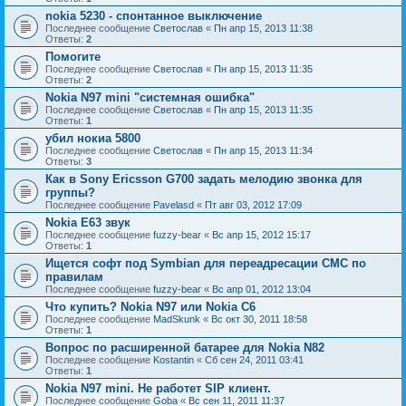
nokia 5230 - спонтанное выключение
Последнее сообщение
Светослав
«
Пн апр 15, 2013 11:38
Ответы:
2
Помогите
Последнее сообщение
Светослав
«
Пн апр 15, 2013 11:35
Ответы:
2
Nokia N97 mini "системная ошибка"
Последнее сообщение
Светослав
«
Пн апр 15, 2013 11:35
Ответы:
1
убил нокиа 5800
Последнее сообщение
Светослав
«
Пн апр 15, 2013 11:34
Ответы:
3
Как в Sony Ericsson G700 задать мелодию звонка для
группы?
Последнее сообщение
Pavelasd
«
Пт авг 03, 2012 17:09
Nokia E63 звук
Последнее сообщение
fuzzy-bear
«
Вс апр 15, 2012 15:17
Ответы:
1
Ищется софт под Symbian для переадресации СМС по
правилам
Последнее сообщение
fuzzy-bear
«
Вс апр 01, 2012 13:04
Что купить? Nokia N97 или Nokia C6
Последнее сообщение
MadSkunk
«
Вс окт 30, 2011 18:58
Ответы:
1
Вопрос по расширенной батарее для Nokia N82
Последнее сообщение
Kostantin
«
Сб сен 24, 2011 03:41
Ответы:
1
Nokia N97 mini. Не работет SIP клиент.
Последнее сообщение
Goba
«
Вс сен 11, 2011 11:37