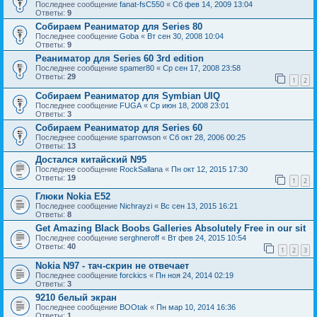
Последнее сообщение
fanat-fsC550
«
Сб фев 14, 2009 13:04
Ответы:
9
Собираем Реаниматор для Series 80
Последнее сообщение
Goba
«
Вт сен 30, 2008 10:04
Ответы:
9
Реаниматор для Series 60 3rd edition
Последнее сообщение
spamer80
«
Ср сен 17, 2008 23:58
Ответы:
29
1
2
Собираем Реаниматор для Symbian UIQ
Последнее сообщение
FUGA
«
Ср июн 18, 2008 23:01
Ответы:
3
Собираем Реаниматор для Series 60
Последнее сообщение
sparrowson
«
Сб окт 28, 2006 00:25
Ответы:
13
Достался китайский N95
Последнее сообщение
RockSallana
«
Пн окт 12, 2015 17:30
Ответы:
19
1
2
Глюки Nokia E52
Последнее сообщение
Nichrayzi
«
Вс сен 13, 2015 16:21
Ответы:
8
Get Amazing Black Boobs Galleries Absolutely Free in our sit
Последнее сообщение
serghneroff
«
Вт фев 24, 2015 10:54
Ответы:
40
1
2
3
Nokia N97 - тач-скрин не отвечает
Последнее сообщение
forckics
«
Пн ноя 24, 2014 02:19
Ответы:
3
9210 белый экран
Последнее сообщение
BOOtak
«
Пн мар 10, 2014 16:36
Ответы:
1