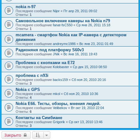
nokia n-97
Последнее сообщение
Nijor
«
Пт апр 29, 2011 09:02
Ответы:
1
Самовольное включение камеры на Nokia n79
Последнее сообщение
fanat-fsC550
«
Ср янв 26, 2011 15:18
Ответы:
1
mcamera - смартфон Nokia как IP-камера с детектором
движения
Последнее сообщение
andreymc1986
«
Вс янв 23, 2011 01:49
Радионяня под платформу S60v3
Последнее сообщение
JNik
«
Вс янв 16, 2011 19:43
Проблема с кнопками на Е72
Последнее сообщение
Kolobaster
«
Ср дек 15, 2010 08:50
проблема с n93i
Последнее сообщение
backs159
«
Сб ноя 20, 2010 20:16
Ответы:
3
Nokia с GPS
Последнее сообщение
mkol
«
Сб ноя 20, 2010 10:36
Ответы:
4
Nokia E66. Тесты, обзоры, мнения людей.
Последнее сообщение
Velibekov
«
Вт окт 19, 2010 22:04
Ответы:
6
Контакты на Симбиане
Последнее сообщение
Grigorik
«
Ср окт 13, 2010 13:46
Ответы:
3
Закрыто