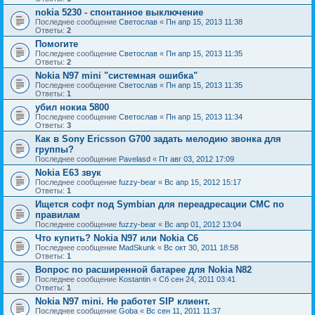
nokia 5230 - спонтанное выключение
Последнее сообщение
Светослав
«
Пн апр 15, 2013 11:38
Ответы:
2
Помогите
Последнее сообщение
Светослав
«
Пн апр 15, 2013 11:35
Ответы:
2
Nokia N97 mini "системная ошибка"
Последнее сообщение
Светослав
«
Пн апр 15, 2013 11:35
Ответы:
1
убил нокиа 5800
Последнее сообщение
Светослав
«
Пн апр 15, 2013 11:34
Ответы:
3
Как в Sony Ericsson G700 задать мелодию звонка для
группы?
Последнее сообщение
Pavelasd
«
Пт авг 03, 2012 17:09
Nokia E63 звук
Последнее сообщение
fuzzy-bear
«
Вс апр 15, 2012 15:17
Ответы:
1
Ищется софт под Symbian для переадресации СМС по
правилам
Последнее сообщение
fuzzy-bear
«
Вс апр 01, 2012 13:04
Что купить? Nokia N97 или Nokia C6
Последнее сообщение
MadSkunk
«
Вс окт 30, 2011 18:58
Ответы:
1
Вопрос по расширенной батарее для Nokia N82
Последнее сообщение
Kostantin
«
Сб сен 24, 2011 03:41
Ответы:
1
Nokia N97 mini. Не работет SIP клиент.
Последнее сообщение
Goba
«
Вс сен 11, 2011 11:37