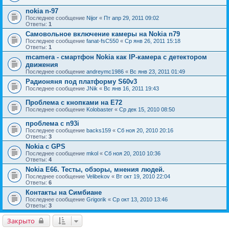
nokia n-97
Последнее сообщение
Nijor
«
Пт апр 29, 2011 09:02
Ответы:
1
Самовольное включение камеры на Nokia n79
Последнее сообщение
fanat-fsC550
«
Ср янв 26, 2011 15:18
Ответы:
1
mcamera - смартфон Nokia как IP-камера с детектором
движения
Последнее сообщение
andreymc1986
«
Вс янв 23, 2011 01:49
Радионяня под платформу S60v3
Последнее сообщение
JNik
«
Вс янв 16, 2011 19:43
Проблема с кнопками на Е72
Последнее сообщение
Kolobaster
«
Ср дек 15, 2010 08:50
проблема с n93i
Последнее сообщение
backs159
«
Сб ноя 20, 2010 20:16
Ответы:
3
Nokia с GPS
Последнее сообщение
mkol
«
Сб ноя 20, 2010 10:36
Ответы:
4
Nokia E66. Тесты, обзоры, мнения людей.
Последнее сообщение
Velibekov
«
Вт окт 19, 2010 22:04
Ответы:
6
Контакты на Симбиане
Последнее сообщение
Grigorik
«
Ср окт 13, 2010 13:46
Ответы:
3
Закрыто