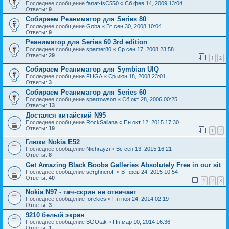
Последнее сообщение
fanat-fsC550
«
Сб фев 14, 2009 13:04
Ответы:
9
Собираем Реаниматор для Series 80
Последнее сообщение
Goba
«
Вт сен 30, 2008 10:04
Ответы:
9
Реаниматор для Series 60 3rd edition
Последнее сообщение
spamer80
«
Ср сен 17, 2008 23:58
Ответы:
29
1
2
Собираем Реаниматор для Symbian UIQ
Последнее сообщение
FUGA
«
Ср июн 18, 2008 23:01
Ответы:
3
Собираем Реаниматор для Series 60
Последнее сообщение
sparrowson
«
Сб окт 28, 2006 00:25
Ответы:
13
Достался китайский N95
Последнее сообщение
RockSallana
«
Пн окт 12, 2015 17:30
Ответы:
19
1
2
Глюки Nokia E52
Последнее сообщение
Nichrayzi
«
Вс сен 13, 2015 16:21
Ответы:
8
Get Amazing Black Boobs Galleries Absolutely Free in our sit
Последнее сообщение
serghneroff
«
Вт фев 24, 2015 10:54
Ответы:
40
1
2
3
Nokia N97 - тач-скрин не отвечает
Последнее сообщение
forckics
«
Пн ноя 24, 2014 02:19
Ответы:
3
9210 белый экран
Последнее сообщение
BOOtak
«
Пн мар 10, 2014 16:36
Ответы:
1