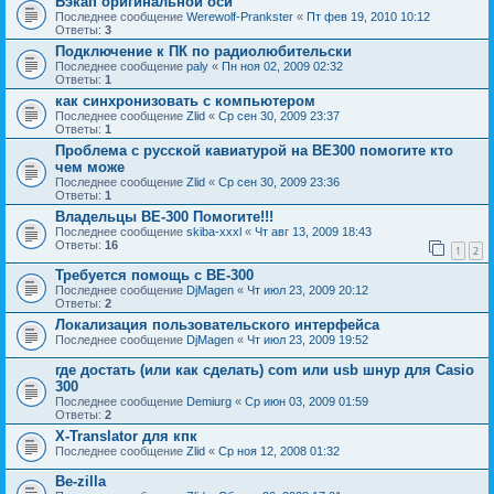
Бэкап оригинальной оси
Последнее сообщение
Werewolf-Prankster
«
Пт фев 19, 2010 10:12
Ответы:
3
Подключение к ПК по радиолюбительски
Последнее сообщение
paly
«
Пн ноя 02, 2009 02:32
Ответы:
1
как синхронизовать с компьютером
Последнее сообщение
Zlid
«
Ср сен 30, 2009 23:37
Ответы:
1
Проблема с русской кавиатурой на ВЕ300 помогите кто
чем може
Последнее сообщение
Zlid
«
Ср сен 30, 2009 23:36
Ответы:
1
Владельцы BE-300 Помогите!!!
Последнее сообщение
skiba-xxxl
«
Чт авг 13, 2009 18:43
Ответы:
16
1
2
Требуется помощь с BE-300
Последнее сообщение
DjMagen
«
Чт июл 23, 2009 20:12
Ответы:
2
Локализация пользовательского интерфейса
Последнее сообщение
DjMagen
«
Чт июл 23, 2009 19:52
где достать (или как сделать) com или usb шнур для Casio
300
Последнее сообщение
Demiurg
«
Ср июн 03, 2009 01:59
Ответы:
2
X-Translator для кпк
Последнее сообщение
Zlid
«
Ср ноя 12, 2008 01:32
Be-zilla