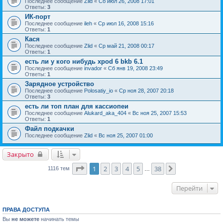
Последнее сообщение
Zlid
«
Сб июл 26, 2008 17:01
Ответы:
3
ИК-порт
Последнее сообщение
ileh
«
Ср июл 16, 2008 15:16
Ответы:
1
Кася
Последнее сообщение
Zlid
«
Ср май 21, 2008 00:17
Ответы:
1
есть ли у кого нибудь xpod 6 bkb 6.1
Последнее сообщение
invador
«
Сб янв 19, 2008 23:49
Ответы:
1
Зарядное устройство
Последнее сообщение
Polosatiy_io
«
Ср ноя 28, 2007 20:18
Ответы:
3
есть ли топ план для кассиопеи
Последнее сообщение
Alukard_aka_404
«
Вс ноя 25, 2007 15:53
Ответы:
1
Файл подкачки
Последнее сообщение
Zlid
«
Вс ноя 25, 2007 01:00
Закрыто
Страница
1
из
38
1
2
3
4
5
38
След.
1116 тем
…
Перейти
ПРАВА ДОСТУПА
Вы
не можете
начинать темы