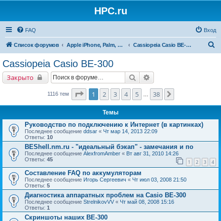
HPC.ru
FAQ
Вход
П
Список форумов
Apple iPhone, Palm, Symbian, Linux и прочие
Cassiopeia Casio BE-300
о
Cassiopeia Casio BE-300
и
Поиск
Расширенный поиск
Закрыто
с
к
Страница
1
из
38
1
2
3
4
5
38
След.
1116 тем
…
Темы
Руководство по подключению к Интернет (в картинках)
Последнее сообщение
ddsar
«
Чт мар 14, 2013 22:09
Ответы:
10
BEShell.nm.ru - "идеальный бэкап" - замечания и по
Последнее сообщение
AlexfromAmber
«
Вт авг 31, 2010 14:26
Ответы:
45
1
2
3
4
Составление FAQ по аккумуляторам
Последнее сообщение
Игорь Сергеевич
«
Чт июл 03, 2008 21:50
Ответы:
5
Диагностика аппаратных проблем на Casio BE-300
Последнее сообщение
StrelnikovVV
«
Чт май 08, 2008 15:16
Ответы:
1
Скриншоты наших BE-300