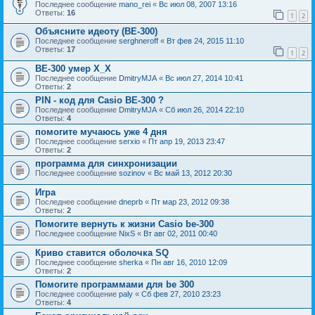
Последнее сообщение
mano_rei
«
Вс июл 08, 2007 13:16
Ответы:
16
1
2
Объясните идеоту (BE-300)
Последнее сообщение
serghneroff
«
Вт фев 24, 2015 11:10
Ответы:
17
1
2
BE-300 умер Х_Х
Последнее сообщение
DmitryMJA
«
Вс июл 27, 2014 10:41
Ответы:
2
PIN - код для Casio BE-300 ?
Последнее сообщение
DmitryMJA
«
Сб июл 26, 2014 22:10
Ответы:
4
помогите мучаюсь уже 4 дня
Последнее сообщение
serxio
«
Пт апр 19, 2013 23:47
Ответы:
2
программа для синхронизации
Последнее сообщение
sozinov
«
Вс май 13, 2012 20:30
Игра
Последнее сообщение
dneprb
«
Пт мар 23, 2012 09:38
Ответы:
2
Помогите вернуть к жизни Casio be-300
Последнее сообщение
NixS
«
Вт авг 02, 2011 00:40
Криво ставится оболочка SQ
Последнее сообщение
sherka
«
Пн авг 16, 2010 12:09
Ответы:
2
Помогите программами для be 300
Последнее сообщение
paly
«
Сб фев 27, 2010 23:23
Ответы:
4