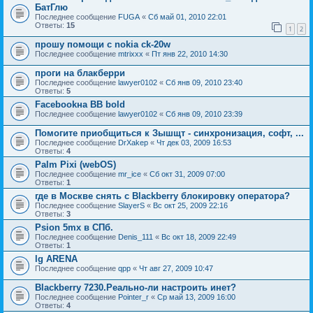
БатГлю
Последнее сообщение
FUGA
«
Сб май 01, 2010 22:01
Ответы:
15
1
2
прошу помощи с nokia ck-20w
Последнее сообщение
mtrixxx
«
Пт янв 22, 2010 14:30
проги на блакберри
Последнее сообщение
lawyer0102
«
Сб янв 09, 2010 23:40
Ответы:
5
Facebookна BB bold
Последнее сообщение
lawyer0102
«
Сб янв 09, 2010 23:39
Помогите приобщиться к Зышщт - синхронизация, софт, ...
Последнее сообщение
DrXakep
«
Чт дек 03, 2009 16:53
Ответы:
4
Palm Pixi (webOS)
Последнее сообщение
mr_ice
«
Сб окт 31, 2009 07:00
Ответы:
1
где в Москве снять с Blackberry блокировку оператора?
Последнее сообщение
SlayerS
«
Вс окт 25, 2009 22:16
Ответы:
3
Psion 5mx в СПб.
Последнее сообщение
Denis_111
«
Вс окт 18, 2009 22:49
Ответы:
1
lg ARENA
Последнее сообщение
qpp
«
Чт авг 27, 2009 10:47
Blackberry 7230.Реально-ли настроить инет?
Последнее сообщение
Pointer_r
«
Ср май 13, 2009 16:00
Ответы:
4