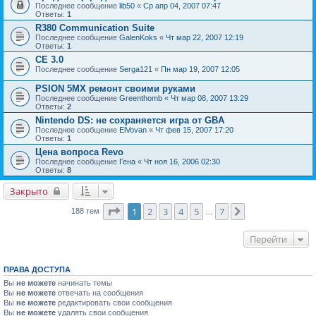
Последнее сообщение
lib50
«
Ср апр 04, 2007 07:47
Ответы:
1
R380 Communication Suite
Последнее сообщение
GalenKoks
«
Чт мар 22, 2007 12:19
Ответы:
1
CE 3.0
Последнее сообщение
Serga121
«
Пн мар 19, 2007 12:05
PSION 5MX ремонт своими руками
Последнее сообщение
Greenthomb
«
Чт мар 08, 2007 13:29
Ответы:
2
Nintendo DS: не сохраняется игра от GBA
Последнее сообщение
ElVovan
«
Чт фев 15, 2007 17:20
Ответы:
1
Цена вопроса Revo
Последнее сообщение
Гена
«
Чт ноя 16, 2006 02:30
Ответы:
8
Закрыто
Страница
1
из
7
1
2
3
4
5
7
След.
188 тем
…
Перейти
ПРАВА ДОСТУПА
Вы
не можете
начинать темы
Вы
не можете
отвечать на сообщения
Вы
не можете
редактировать свои сообщения
Вы
не можете
удалять свои сообщения