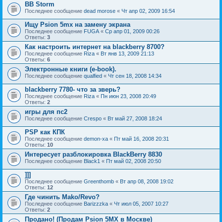
BB Storm
Последнее сообщение
dead morose
«
Чт апр 02, 2009 16:54
Ищу Psion 5mx на замену экрана
Последнее сообщение
FUGA
«
Ср апр 01, 2009 00:26
Ответы:
3
Как настроить интернет на blackberry 8700?
Последнее сообщение
Riza
«
Вт янв 13, 2009 21:13
Ответы:
6
Электронные книги (e-book).
Последнее сообщение
qualfied
«
Чт сен 18, 2008 14:34
blackberry 7780- что за зверь?
Последнее сообщение
Riza
«
Пн июн 23, 2008 20:49
Ответы:
2
игры для пс2
Последнее сообщение
Crespo
«
Вт май 27, 2008 18:24
PSP как КПК
Последнее сообщение
demon-xa
«
Пт май 16, 2008 20:31
Ответы:
10
Интересует разблокировка BlackBerry 8830
Последнее сообщение
Black1
«
Пт май 02, 2008 20:50
]]]
Последнее сообщение
Greenthomb
«
Вт апр 08, 2008 19:02
Ответы:
12
Где чинить Mako/Revo?
Последнее сообщение
Barizzzka
«
Чт июл 05, 2007 10:27
Ответы:
2
Продано! (Продам Psion 5MX в Москве)