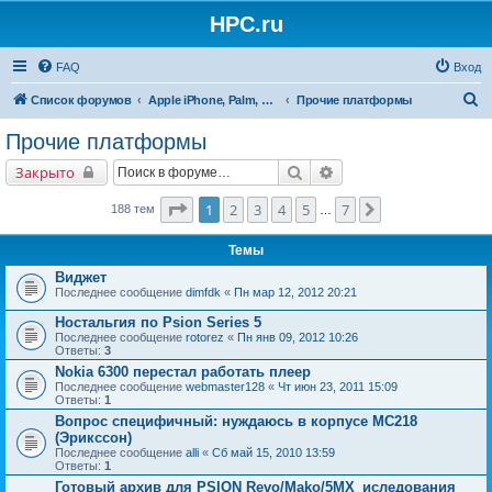
HPC.ru
FAQ
Вход
П
Список форумов
Apple iPhone, Palm, Symbian, Linux и прочие
Прочие платформы
о
Прочие платформы
и
Поиск
Расширенный поиск
Закрыто
с
к
Страница
1
из
7
1
2
3
4
5
7
След.
188 тем
…
Темы
Виджет
Последнее сообщение
dimfdk
«
Пн мар 12, 2012 20:21
Ностальгия по Psion Series 5
Последнее сообщение
rotorez
«
Пн янв 09, 2012 10:26
Ответы:
3
Nokia 6300 перестал работать плеер
Последнее сообщение
webmaster128
«
Чт июн 23, 2011 15:09
Ответы:
1
Вопрос специфичный: нуждаюсь в корпусе МС218
(Эрикссон)
Последнее сообщение
alli
«
Сб май 15, 2010 13:59
Ответы:
1
Готовый архив для PSION Revo/Mako/5MX_иследования