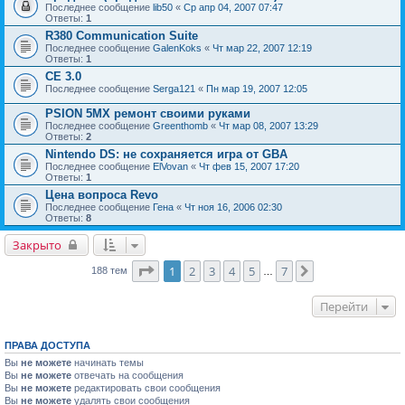
Последнее сообщение
lib50
«
Ср апр 04, 2007 07:47
Ответы:
1
R380 Communication Suite
Последнее сообщение
GalenKoks
«
Чт мар 22, 2007 12:19
Ответы:
1
CE 3.0
Последнее сообщение
Serga121
«
Пн мар 19, 2007 12:05
PSION 5MX ремонт своими руками
Последнее сообщение
Greenthomb
«
Чт мар 08, 2007 13:29
Ответы:
2
Nintendo DS: не сохраняется игра от GBA
Последнее сообщение
ElVovan
«
Чт фев 15, 2007 17:20
Ответы:
1
Цена вопроса Revo
Последнее сообщение
Гена
«
Чт ноя 16, 2006 02:30
Ответы:
8
Закрыто
Страница
1
из
7
1
2
3
4
5
7
След.
188 тем
…
Перейти
ПРАВА ДОСТУПА
Вы
не можете
начинать темы
Вы
не можете
отвечать на сообщения
Вы
не можете
редактировать свои сообщения
Вы
не можете
удалять свои сообщения