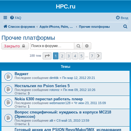
HPC.ru
FAQ
Вход
П
Список форумов
Apple iPhone, Palm, Symbian, Linux и прочие
Прочие платформы
о
Прочие платформы
и
Поиск
Расширенный поиск
Закрыто
с
к
Страница
1
из
7
1
2
3
4
5
7
След.
188 тем
…
Темы
Виджет
Последнее сообщение
dimfdk
«
Пн мар 12, 2012 20:21
Ностальгия по Psion Series 5
Последнее сообщение
rotorez
«
Пн янв 09, 2012 10:26
Ответы:
3
Nokia 6300 перестал работать плеер
Последнее сообщение
webmaster128
«
Чт июн 23, 2011 15:09
Ответы:
1
Вопрос специфичный: нуждаюсь в корпусе МС218
(Эрикссон)
Последнее сообщение
alli
«
Сб май 15, 2010 13:59
Ответы:
1
Готовый архив для PSION Revo/Mako/5MX_иследования