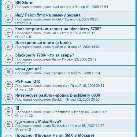
BB Storm
Последнее сообщение
dead morose
«
Чт апр 02, 2009 16:54
Ищу Psion 5mx на замену экрана
Последнее сообщение
FUGA
«
Ср апр 01, 2009 00:26
Ответы:
3
Как настроить интернет на blackberry 8700?
Последнее сообщение
Riza
«
Вт янв 13, 2009 21:13
Ответы:
6
Электронные книги (e-book).
Последнее сообщение
qualfied
«
Чт сен 18, 2008 14:34
blackberry 7780- что за зверь?
Последнее сообщение
Riza
«
Пн июн 23, 2008 20:49
Ответы:
2
игры для пс2
Последнее сообщение
Crespo
«
Вт май 27, 2008 18:24
PSP как КПК
Последнее сообщение
demon-xa
«
Пт май 16, 2008 20:31
Ответы:
10
Интересует разблокировка BlackBerry 8830
Последнее сообщение
Black1
«
Пт май 02, 2008 20:50
]]]
Последнее сообщение
Greenthomb
«
Вт апр 08, 2008 19:02
Ответы:
12
Где чинить Mako/Revo?
Последнее сообщение
Barizzzka
«
Чт июл 05, 2007 10:27
Ответы:
2
Продано! (Продам Psion 5MX в Москве)