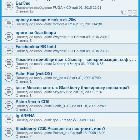
БатГлю
Последнее сообщение
FUGA
«
Сб май 01, 2010 22:01
Ответы:
15
1
2
прошу помощи с nokia ck-20w
Последнее сообщение
mtrixxx
«
Пт янв 22, 2010 14:30
проги на блакберри
Последнее сообщение
lawyer0102
«
Сб янв 09, 2010 23:40
Ответы:
5
Facebookна BB bold
Последнее сообщение
lawyer0102
«
Сб янв 09, 2010 23:39
Помогите приобщиться к Зышщт - синхронизация, софт, ...
Последнее сообщение
DrXakep
«
Чт дек 03, 2009 16:53
Ответы:
4
Palm Pixi (webOS)
Последнее сообщение
mr_ice
«
Сб окт 31, 2009 07:00
Ответы:
1
где в Москве снять с Blackberry блокировку оператора?
Последнее сообщение
SlayerS
«
Вс окт 25, 2009 22:16
Ответы:
3
Psion 5mx в СПб.
Последнее сообщение
Denis_111
«
Вс окт 18, 2009 22:49
Ответы:
1
lg ARENA
Последнее сообщение
qpp
«
Чт авг 27, 2009 10:47
Blackberry 7230.Реально-ли настроить инет?
Последнее сообщение
Pointer_r
«
Ср май 13, 2009 16:00
Ответы:
4