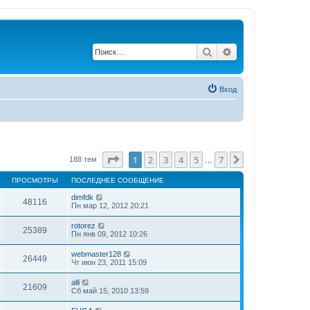
Поиск
Расширенный по
Вход
Страница
1
из
7
1
2
3
4
5
7
След.
188 тем
…
ПРОСМОТРЫ
ПОСЛЕДНЕЕ СООБЩЕНИЕ
dimfdk
48116
Пн мар 12, 2012 20:21
rotorez
25389
Пн янв 09, 2012 10:26
webmaster128
26449
Чт июн 23, 2011 15:09
alli
21609
Сб май 15, 2010 13:59