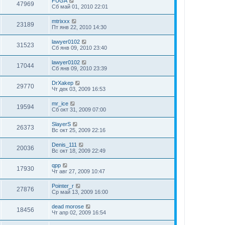
FUGA
47969
Сб май 01, 2010 22:01
mtrixxx
23189
Пт янв 22, 2010 14:30
lawyer0102
31523
Сб янв 09, 2010 23:40
lawyer0102
17044
Сб янв 09, 2010 23:39
DrXakep
29770
Чт дек 03, 2009 16:53
mr_ice
19594
Сб окт 31, 2009 07:00
SlayerS
26373
Вс окт 25, 2009 22:16
Denis_111
20036
Вс окт 18, 2009 22:49
qpp
17930
Чт авг 27, 2009 10:47
Pointer_r
27876
Ср май 13, 2009 16:00
dead morose
18456
Чт апр 02, 2009 16:54