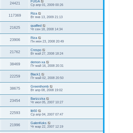
FUGA
24421
Ср апр 01, 2009 00:26
Riza
117369
Вт янв 13, 2009 21:13
qualfied
21625
Чт сен 18, 2008 14:34
Riza
23906
Пн июн 23, 2008 20:49
Crespo
21762
Вт май 27, 2008 18:24
demon-xa
38469
Пт май 16, 2008 20:31
Black1
22259
Пт май 02, 2008 20:50
Greenthomb
38675
Вт апр 08, 2008 19:02
Barizzzka
23454
Чт июл 05, 2007 10:27
lib50
22593
Ср апр 04, 2007 07:47
GalenKoks
21996
Чт мар 22, 2007 12:19