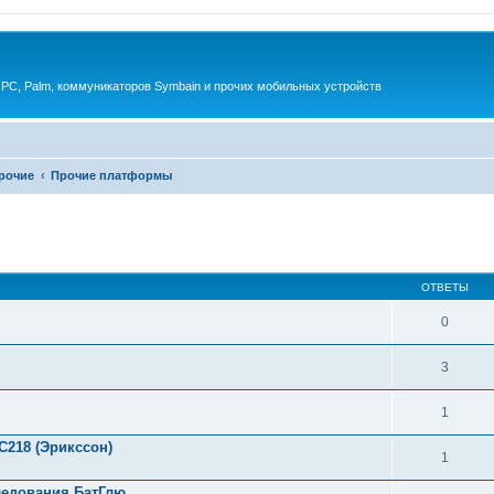
 PC, Palm, коммуникаторов Symbain и прочих мобильных устройств
прочие
Прочие платформы
енный поиск
ОТВЕТЫ
0
3
1
218 (Эрикссон)
1
ледования БатГлю