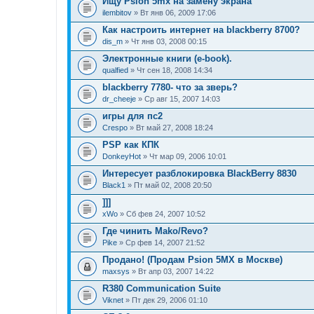
Ищу Psion 5mx на замену экрана
ilembitov
» Вт янв 06, 2009 17:06
Как настроить интернет на blackberry 8700?
dis_m
» Чт янв 03, 2008 00:15
Электронные книги (e-book).
qualfied
» Чт сен 18, 2008 14:34
blackberry 7780- что за зверь?
dr_cheeje
» Ср авг 15, 2007 14:03
игры для пс2
Crespo
» Вт май 27, 2008 18:24
PSP как КПК
DonkeyHot
» Чт мар 09, 2006 10:01
Интересует разблокировка BlackBerry 8830
Black1
» Пт май 02, 2008 20:50
]]]
xWo
» Сб фев 24, 2007 10:52
Где чинить Mako/Revo?
Pike
» Ср фев 14, 2007 21:52
Продано! (Продам Psion 5MX в Москве)
maxsys
» Вт апр 03, 2007 14:22
R380 Communication Suite
Viknet
» Пт дек 29, 2006 01:10