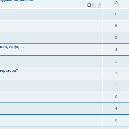
15
1
2
0
5
0
я, софт, ...
4
1
оператора?
3
1
0
4
0