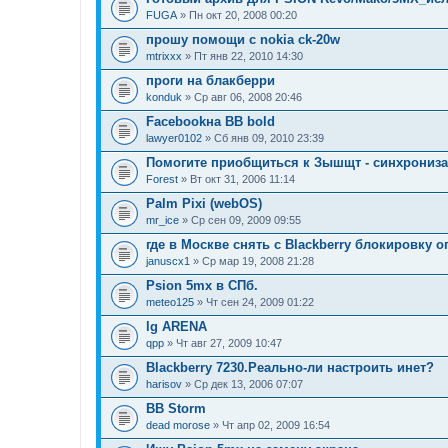
FUGA
» Пн окт 20, 2008 00:20
прошу помощи с nokia ck-20w
mtrixxx
» Пт янв 22, 2010 14:30
проги на блакберри
konduk
» Ср авг 06, 2008 20:46
Facebookна BB bold
lawyer0102
» Сб янв 09, 2010 23:39
Помогите приобщиться к Зышщт - синхронизаци
Forest
» Вт окт 31, 2006 11:14
Palm Pixi (webOS)
mr_ice
» Ср сен 09, 2009 09:55
где в Москве снять с Blackberry блокировку 
januscx1
» Ср мар 19, 2008 21:28
Psion 5mx в СПб.
meteo125
» Чт сен 24, 2009 01:22
lg ARENA
qpp
» Чт авг 27, 2009 10:47
Blackberry 7230.Реально-ли настроить инет?
harisov
» Ср дек 13, 2006 07:07
BB Storm
dead morose
» Чт апр 02, 2009 16:54