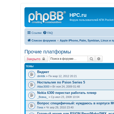
HPC.ru
Форум пользователей КПК Pocket
Ссылки
FAQ
Список форумов
Apple iPhone, Palm, Symbian, Linux и 
Прочие платформы
Поиск
Расшир
Закрыто
ТЕМЫ
Виджет
dimfdk
» Пн мар 12, 2012 20:21
Ностальгия по Psion Series 5
Atlas3000
» Вт ноя 24, 2009 01:48
Nokia 6300 перестал работать плеер
_Вовка_
» Ср июл 23, 2008 10:04
Вопрос специфичный: нуждаюсь в корпусе МС
Гена
» Чт апр 29, 2010 23:40
Готовый архив для PSION Revo/Mako/5MX_ис