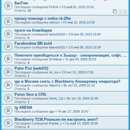
БатГлю
Последнее сообщение
FUGA
«
Сб май 01, 2010 22:01
Ответы:
15
1
2
прошу помощи с nokia ck-20w
Последнее сообщение
mtrixxx
«
Пт янв 22, 2010 14:30
проги на блакберри
Последнее сообщение
lawyer0102
«
Сб янв 09, 2010 23:40
Ответы:
5
Facebookна BB bold
Последнее сообщение
lawyer0102
«
Сб янв 09, 2010 23:39
Помогите приобщиться к Зышщт - синхронизация, софт, ...
Последнее сообщение
DrXakep
«
Чт дек 03, 2009 16:53
Ответы:
4
Palm Pixi (webOS)
Последнее сообщение
mr_ice
«
Сб окт 31, 2009 07:00
Ответы:
1
где в Москве снять с Blackberry блокировку оператора?
Последнее сообщение
SlayerS
«
Вс окт 25, 2009 22:16
Ответы:
3
Psion 5mx в СПб.
Последнее сообщение
Denis_111
«
Вс окт 18, 2009 22:49
Ответы:
1
lg ARENA
Последнее сообщение
qpp
«
Чт авг 27, 2009 10:47
Blackberry 7230.Реально-ли настроить инет?
Последнее сообщение
Pointer_r
«
Ср май 13, 2009 16:00
Ответы:
4