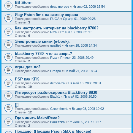
BB Storm
Последнее сообщение
dead morose
«
Чт апр 02, 2009 16:54
Ищу Psion 5mx на замену экрана
Последнее сообщение
FUGA
«
Ср апр 01, 2009 00:26
Ответы:
3
Как настроить интернет на blackberry 8700?
Последнее сообщение
Riza
«
Вт янв 13, 2009 21:13
Ответы:
6
Электронные книги (e-book).
Последнее сообщение
qualfied
«
Чт сен 18, 2008 14:34
blackberry 7780- что за зверь?
Последнее сообщение
Riza
«
Пн июн 23, 2008 20:49
Ответы:
2
игры для пс2
Последнее сообщение
Crespo
«
Вт май 27, 2008 18:24
PSP как КПК
Последнее сообщение
demon-xa
«
Пт май 16, 2008 20:31
Ответы:
10
Интересует разблокировка BlackBerry 8830
Последнее сообщение
Black1
«
Пт май 02, 2008 20:50
]]]
Последнее сообщение
Greenthomb
«
Вт апр 08, 2008 19:02
Ответы:
12
Где чинить Mako/Revo?
Последнее сообщение
Barizzzka
«
Чт июл 05, 2007 10:27
Ответы:
2
Продано! (Продам Psion 5MX в Москве)