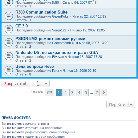
Последнее сообщение
lib50
«
Ср апр 04, 2007 07:47
Ответы:
1
R380 Communication Suite
Последнее сообщение
GalenKoks
«
Чт мар 22, 2007 12:19
Ответы:
1
CE 3.0
Последнее сообщение
Serga121
«
Пн мар 19, 2007 12:05
PSION 5MX ремонт своими руками
Последнее сообщение
Greenthomb
«
Чт мар 08, 2007 13:29
Ответы:
2
Nintendo DS: не сохраняется игра от GBA
Последнее сообщение
ElVovan
«
Чт фев 15, 2007 17:20
Ответы:
1
Цена вопроса Revo
Последнее сообщение
Гена
«
Чт ноя 16, 2006 02:30
Ответы:
8
Закрыто
Страница
1
из
7
1
2
3
4
5
7
След.
188 тем
…
Перейти
ПРАВА ДОСТУПА
Вы
не можете
начинать темы
Вы
не можете
отвечать на сообщения
Вы
не можете
редактировать свои сообщения
Вы
не можете
удалять свои сообщения