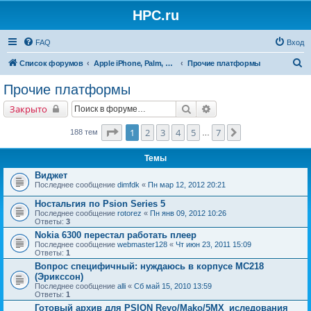
HPC.ru
FAQ
Вход
П
Список форумов
Apple iPhone, Palm, Symbian, Linux и прочие
Прочие платформы
о
Прочие платформы
и
Поиск
Расширенный поиск
Закрыто
с
к
Страница
1
из
7
1
2
3
4
5
7
След.
188 тем
…
Темы
Виджет
Последнее сообщение
dimfdk
«
Пн мар 12, 2012 20:21
Ностальгия по Psion Series 5
Последнее сообщение
rotorez
«
Пн янв 09, 2012 10:26
Ответы:
3
Nokia 6300 перестал работать плеер
Последнее сообщение
webmaster128
«
Чт июн 23, 2011 15:09
Ответы:
1
Вопрос специфичный: нуждаюсь в корпусе МС218
(Эрикссон)
Последнее сообщение
alli
«
Сб май 15, 2010 13:59
Ответы:
1
Готовый архив для PSION Revo/Mako/5MX_иследования