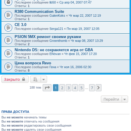
Последнее сообщение
lib50
«
Ср апр 04, 2007 07:47
Ответы:
1
R380 Communication Suite
Последнее сообщение
GalenKoks
«
Чт мар 22, 2007 12:19
Ответы:
1
CE 3.0
Последнее сообщение
Serga121
«
Пн мар 19, 2007 12:05
PSION 5MX ремонт своими руками
Последнее сообщение
Greenthomb
«
Чт мар 08, 2007 13:29
Ответы:
2
Nintendo DS: не сохраняется игра от GBA
Последнее сообщение
ElVovan
«
Чт фев 15, 2007 17:20
Ответы:
1
Цена вопроса Revo
Последнее сообщение
Гена
«
Чт ноя 16, 2006 02:30
Ответы:
8
Закрыто
Страница
1
из
7
1
2
3
4
5
7
След.
188 тем
…
Перейти
ПРАВА ДОСТУПА
Вы
не можете
начинать темы
Вы
не можете
отвечать на сообщения
Вы
не можете
редактировать свои сообщения
Вы
не можете
удалять свои сообщения