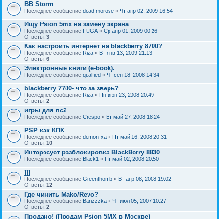
BB Storm
Последнее сообщение
dead morose
«
Чт апр 02, 2009 16:54
Ищу Psion 5mx на замену экрана
Последнее сообщение
FUGA
«
Ср апр 01, 2009 00:26
Ответы:
3
Как настроить интернет на blackberry 8700?
Последнее сообщение
Riza
«
Вт янв 13, 2009 21:13
Ответы:
6
Электронные книги (e-book).
Последнее сообщение
qualfied
«
Чт сен 18, 2008 14:34
blackberry 7780- что за зверь?
Последнее сообщение
Riza
«
Пн июн 23, 2008 20:49
Ответы:
2
игры для пс2
Последнее сообщение
Crespo
«
Вт май 27, 2008 18:24
PSP как КПК
Последнее сообщение
demon-xa
«
Пт май 16, 2008 20:31
Ответы:
10
Интересует разблокировка BlackBerry 8830
Последнее сообщение
Black1
«
Пт май 02, 2008 20:50
]]]
Последнее сообщение
Greenthomb
«
Вт апр 08, 2008 19:02
Ответы:
12
Где чинить Mako/Revo?
Последнее сообщение
Barizzzka
«
Чт июл 05, 2007 10:27
Ответы:
2
Продано! (Продам Psion 5MX в Москве)