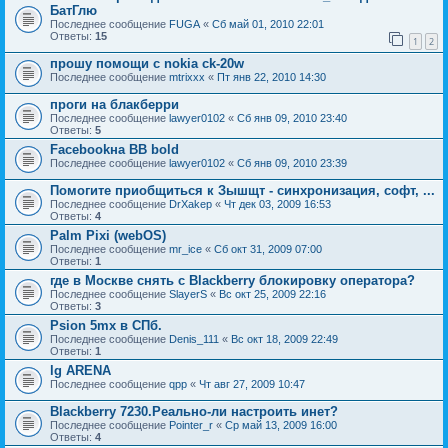
БатГлю
Последнее сообщение
FUGA
«
Сб май 01, 2010 22:01
Ответы:
15
1
2
прошу помощи с nokia ck-20w
Последнее сообщение
mtrixxx
«
Пт янв 22, 2010 14:30
проги на блакберри
Последнее сообщение
lawyer0102
«
Сб янв 09, 2010 23:40
Ответы:
5
Facebookна BB bold
Последнее сообщение
lawyer0102
«
Сб янв 09, 2010 23:39
Помогите приобщиться к Зышщт - синхронизация, софт, ...
Последнее сообщение
DrXakep
«
Чт дек 03, 2009 16:53
Ответы:
4
Palm Pixi (webOS)
Последнее сообщение
mr_ice
«
Сб окт 31, 2009 07:00
Ответы:
1
где в Москве снять с Blackberry блокировку оператора?
Последнее сообщение
SlayerS
«
Вс окт 25, 2009 22:16
Ответы:
3
Psion 5mx в СПб.
Последнее сообщение
Denis_111
«
Вс окт 18, 2009 22:49
Ответы:
1
lg ARENA
Последнее сообщение
qpp
«
Чт авг 27, 2009 10:47
Blackberry 7230.Реально-ли настроить инет?
Последнее сообщение
Pointer_r
«
Ср май 13, 2009 16:00
Ответы:
4