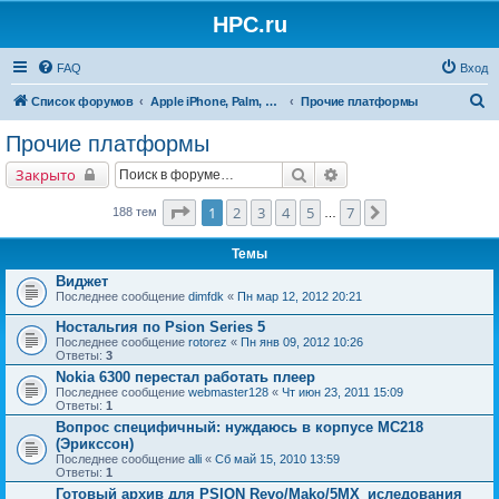
HPC.ru
FAQ
Вход
П
Список форумов
Apple iPhone, Palm, Symbian, Linux и прочие
Прочие платформы
о
Прочие платформы
и
Поиск
Расширенный поиск
Закрыто
с
к
Страница
1
из
7
1
2
3
4
5
7
След.
188 тем
…
Темы
Виджет
Последнее сообщение
dimfdk
«
Пн мар 12, 2012 20:21
Ностальгия по Psion Series 5
Последнее сообщение
rotorez
«
Пн янв 09, 2012 10:26
Ответы:
3
Nokia 6300 перестал работать плеер
Последнее сообщение
webmaster128
«
Чт июн 23, 2011 15:09
Ответы:
1
Вопрос специфичный: нуждаюсь в корпусе МС218
(Эрикссон)
Последнее сообщение
alli
«
Сб май 15, 2010 13:59
Ответы:
1
Готовый архив для PSION Revo/Mako/5MX_иследования