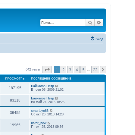
Поиск
Расширенный по
Вход
Страница
1
из
22
1
2
3
4
5
22
След.
642 темы
…
ПРОСМОТРЫ
ПОСЛЕДНЕЕ СООБЩЕНИЕ
Байкалов Пётр
187195
Вт сен 08, 2009 21:02
Байкалов Пётр
83118
Вс май 24, 2015 18:25
smartbye86
39455
Сб окт 26, 2013 14:28
bator_new
19965
Пт окт 25, 2013 09:36