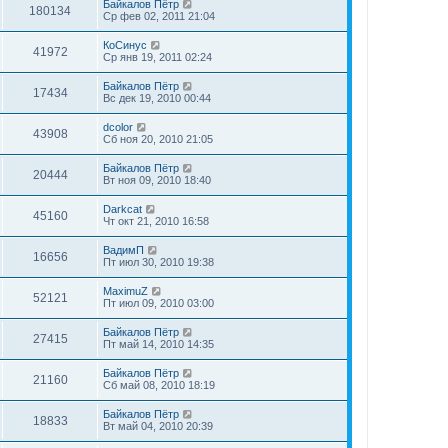
Байкалов Пётр
180134
Ср фев 02, 2011 21:04
КоСинус
41972
Ср янв 19, 2011 02:24
Байкалов Пётр
17434
Вс дек 19, 2010 00:44
dcolor
43908
Сб ноя 20, 2010 21:05
Байкалов Пётр
20444
Вт ноя 09, 2010 18:40
Darkcat
45160
Чт окт 21, 2010 16:58
ВадимП
16656
Пт июл 30, 2010 19:38
MaximuZ
52121
Пт июл 09, 2010 03:00
Байкалов Пётр
27415
Пт май 14, 2010 14:35
Байкалов Пётр
21160
Сб май 08, 2010 18:19
Байкалов Пётр
18833
Вт май 04, 2010 20:39