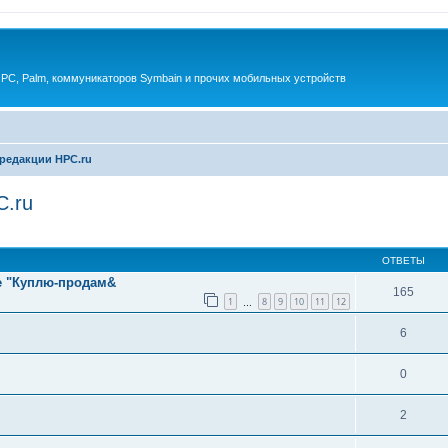
 PC, Palm, коммуникаторов Symbain и прочих мобильных устройств
редакции HPC.ru
C.ru
енный поиск
ОТВЕТЫ
е "Куплю-продам&
165
1
8
9
10
11
12
…
6
0
2