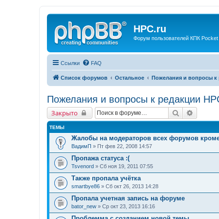
HPC.ru
Форум пользователей КПК Pocket
Ссылки
FAQ
Список форумов
Остальное
Пожелания и вопросы к 
Пожелания и вопросы к редакции HP
Поиск
Расшир
Закрыто
ТЕМЫ
Жалобы на модераторов всех форумов кром
ВадимП
» Пт фев 22, 2008 14:57
Пропажа статуса :(
Tsvenord
» Сб ноя 19, 2011 07:55
Также пропала учётка
smartbye86
» Сб окт 26, 2013 14:28
Пропала учетная запись на форуме
bator_new
» Ср окт 23, 2013 16:16
Проблемма с созданием новой темы