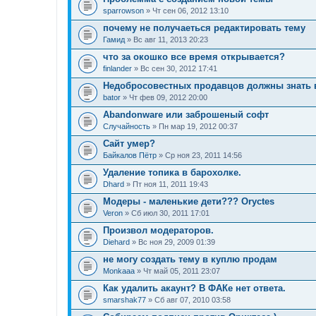
sparrowson
» Чт сен 06, 2012 13:10
почему не получаеться редактировать тему
Гамид
» Вс авг 11, 2013 20:23
что за окошко все время открывается?
finlander
» Вс сен 30, 2012 17:41
Недобросовестных продавцов должны знать 
bator
» Чт фев 09, 2012 20:00
Abandonware или заброшеный софт
Случайность
» Пн мар 19, 2012 00:37
Сайт умер?
Байкалов Пётр
» Ср ноя 23, 2011 14:56
Удаление топика в барохолке.
Dhard
» Пт ноя 11, 2011 19:43
Модеры - маленькие дети??? Oryctes
Veron
» Сб июл 30, 2011 17:01
Произвол модераторов.
Diehard
» Вс ноя 29, 2009 01:39
не могу создать тему в куплю продам
Monkaaa
» Чт май 05, 2011 23:07
Как удалить акаунт? В ФАКе нет ответа.
smarshak77
» Сб авг 07, 2010 03:58