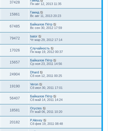
Гамид
37428
Пн авг 12, 2013 11:35
Гамид
15861
Вс авг 11, 2013 20:23
Байкалов Пётр
67485
Вс сен 30, 2012 17:59
bator
79472
Чт мар 29, 2012 17:14
Случайность
17026
Пн мар 19, 2012 00:37
Байкалов Пётр
15657
Ср ноя 23, 2011 14:56
Dhard
24904
Сб ноя 12, 2011 00:25
Veron
19190
Сб июл 30, 2011 17:01
Байкалов Пётр
56407
Сб май 14, 2011 14:24
Oryctes
18581
Пт май 06, 2011 10:20
P.Alexey
20182
Сб фев 19, 2011 08:48