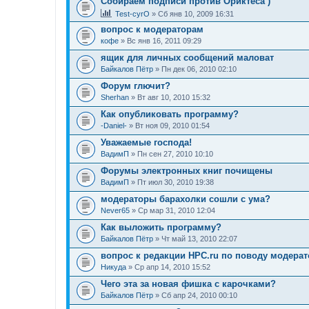
Собираем подписи против Ориктеса )
Test-cyrO
» Сб янв 10, 2009 16:31
вопрос к модераторам
кофе
» Вс янв 16, 2011 09:29
ящик для личных сообщений маловат
Байкалов Пётр
» Пн дек 06, 2010 02:10
Форум глючит?
Sherhan
» Вт авг 10, 2010 15:32
Как опубликовать программу?
-Daniel-
» Вт ноя 09, 2010 01:54
Уважаемые господа!
ВадимП
» Пн сен 27, 2010 10:10
Форумы электронных книг почищены
ВадимП
» Пт июл 30, 2010 19:38
модераторы барахолки сошли с ума?
Never65
» Ср мар 31, 2010 12:04
Как выложить программу?
Байкалов Пётр
» Чт май 13, 2010 22:07
вопрос к редакции HPC.ru по поводу модерат
Никуда
» Ср апр 14, 2010 15:52
Чего эта за новая фишка с карочками?
Байкалов Пётр
» Сб апр 24, 2010 00:10