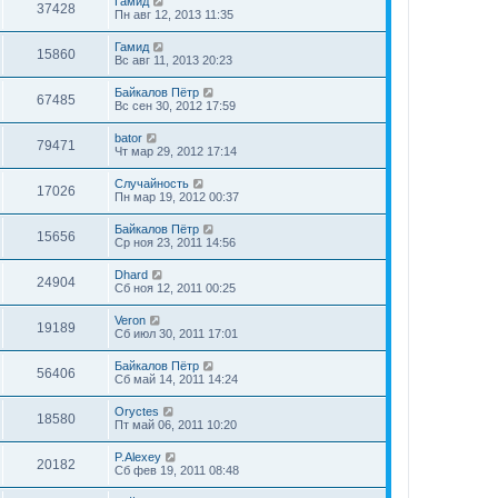
Гамид
37428
Пн авг 12, 2013 11:35
Гамид
15860
Вс авг 11, 2013 20:23
Байкалов Пётр
67485
Вс сен 30, 2012 17:59
bator
79471
Чт мар 29, 2012 17:14
Случайность
17026
Пн мар 19, 2012 00:37
Байкалов Пётр
15656
Ср ноя 23, 2011 14:56
Dhard
24904
Сб ноя 12, 2011 00:25
Veron
19189
Сб июл 30, 2011 17:01
Байкалов Пётр
56406
Сб май 14, 2011 14:24
Oryctes
18580
Пт май 06, 2011 10:20
P.Alexey
20182
Сб фев 19, 2011 08:48