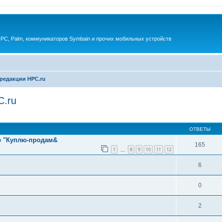
 PC, Palm, коммуникаторов Symbain и прочих мобильных устройств
редакции HPC.ru
C.ru
енный поиск
ОТВЕТЫ
е "Куплю-продам&
165
1
8
9
10
11
12
…
6
0
2