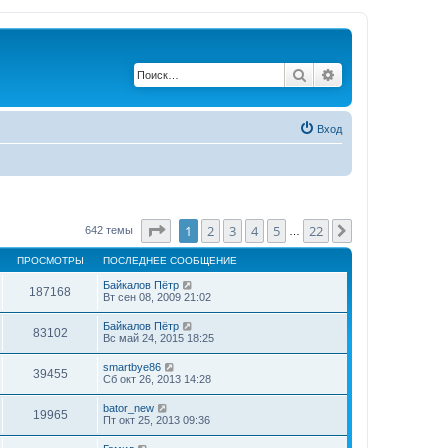
Поиск
Расширенный по
Вход
Страница
1
из
22
1
2
3
4
5
22
След.
642 темы
…
ПРОСМОТРЫ
ПОСЛЕДНЕЕ СООБЩЕНИЕ
Байкалов Пётр
187168
Вт сен 08, 2009 21:02
Байкалов Пётр
83102
Вс май 24, 2015 18:25
smartbye86
39455
Сб окт 26, 2013 14:28
bator_new
19965
Пт окт 25, 2013 09:36