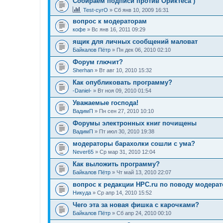
Собираем подписи против Ориктеса )
Test-cyrO
» Сб янв 10, 2009 16:31
вопрос к модераторам
кофе
» Вс янв 16, 2011 09:29
ящик для личных сообщений маловат
Байкалов Пётр
» Пн дек 06, 2010 02:10
Форум глючит?
Sherhan
» Вт авг 10, 2010 15:32
Как опубликовать программу?
-Daniel-
» Вт ноя 09, 2010 01:54
Уважаемые господа!
ВадимП
» Пн сен 27, 2010 10:10
Форумы электронных книг почищены
ВадимП
» Пт июл 30, 2010 19:38
модераторы барахолки сошли с ума?
Never65
» Ср мар 31, 2010 12:04
Как выложить программу?
Байкалов Пётр
» Чт май 13, 2010 22:07
вопрос к редакции HPC.ru по поводу модерат
Никуда
» Ср апр 14, 2010 15:52
Чего эта за новая фишка с карочками?
Байкалов Пётр
» Сб апр 24, 2010 00:10