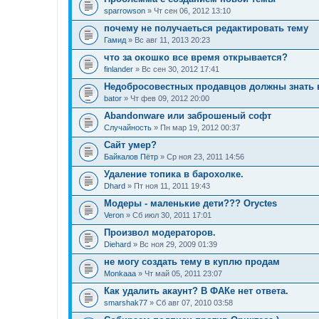
sparrowson
» Чт сен 06, 2012 13:10
почему не получаеться редактировать тему
Гамид
» Вс авг 11, 2013 20:23
что за окошко все время открывается?
finlander
» Вс сен 30, 2012 17:41
Недобросовестных продавцов должны знать 
bator
» Чт фев 09, 2012 20:00
Abandonware или заброшеный софт
Случайность
» Пн мар 19, 2012 00:37
Сайт умер?
Байкалов Пётр
» Ср ноя 23, 2011 14:56
Удаление топика в барохолке.
Dhard
» Пт ноя 11, 2011 19:43
Модеры - маленькие дети??? Oryctes
Veron
» Сб июл 30, 2011 17:01
Произвол модераторов.
Diehard
» Вс ноя 29, 2009 01:39
не могу создать тему в куплю продам
Monkaaa
» Чт май 05, 2011 23:07
Как удалить акаунт? В ФАКе нет ответа.
smarshak77
» Сб авг 07, 2010 03:58