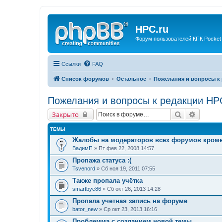
HPC.ru
Форум пользователей КПК Pocket
Ссылки
FAQ
Список форумов
Остальное
Пожелания и вопросы к 
Пожелания и вопросы к редакции HP
Поиск
Расшир
Закрыто
ТЕМЫ
Жалобы на модераторов всех форумов кром
ВадимП
» Пт фев 22, 2008 14:57
Пропажа статуса :(
Tsvenord
» Сб ноя 19, 2011 07:55
Также пропала учётка
smartbye86
» Сб окт 26, 2013 14:28
Пропала учетная запись на форуме
bator_new
» Ср окт 23, 2013 16:16
Проблемма с созданием новой темы