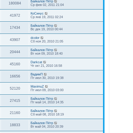
Байкалов Пётр
180084
Ср фев 02, 2011 21:04
КоСинус
41972
Ср янв 19, 2011 02:24
Байкалов Пётр
17434
Вс дек 19, 2010 00:44
dcolor
43907
Сб ноя 20, 2010 21:05
Байкалов Пётр
20444
Вт ноя 09, 2010 18:40
Darkcat
45160
Чт окт 21, 2010 16:58
ВадимП
16656
Пт июл 30, 2010 19:38
MaximuZ
52120
Пт июл 09, 2010 03:00
Байкалов Пётр
27415
Пт май 14, 2010 14:35
Байкалов Пётр
21160
Сб май 08, 2010 18:19
Байкалов Пётр
18833
Вт май 04, 2010 20:39