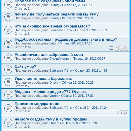
Проблемма с созданием новой темы
Последнее сообщение
Гамид
«
Пн авг 12, 2013 11:35
Ответы:
2
почему не получаеться редактировать тему
Последнее сообщение
Гамид
«
Вс авг 11, 2013 20:23
что за окошко все время открывается?
Последнее сообщение
Байкалов Пётр
«
Вс сен 30, 2012 17:59
Ответы:
1
Недобросовестных продавцов должны знать в лицо?
Последнее сообщение
bator
«
Чт мар 29, 2012 17:14
Ответы:
39
1
2
3
Abandonware или заброшеный софт
Последнее сообщение
Случайность
«
Пн мар 19, 2012 00:37
Сайт умер?
Последнее сообщение
Байкалов Пётр
«
Ср ноя 23, 2011 14:56
Удаление топика в барохолке.
Последнее сообщение
Dhard
«
Сб ноя 12, 2011 00:25
Ответы:
7
Модеры - маленькие дети??? Oryctes
Последнее сообщение
Veron
«
Сб июл 30, 2011 17:01
Произвол модераторов.
Последнее сообщение
Байкалов Пётр
«
Сб май 14, 2011 14:24
Ответы:
26
1
2
не могу создать тему в куплю продам
Последнее сообщение
Oryctes
«
Пт май 06, 2011 10:20
Ответы:
1