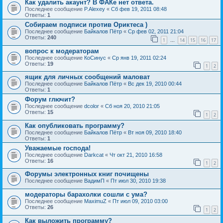
Как удалить акаунт? В ФАКе нет ответа.
Последнее сообщение
P.Alexey
«
Сб фев 19, 2011 08:48
Ответы:
1
Собираем подписи против Ориктеса )
Последнее сообщение
Байкалов Пётр
«
Ср фев 02, 2011 21:04
Ответы:
240
1
14
15
16
17
…
вопрос к модераторам
Последнее сообщение
КоСинус
«
Ср янв 19, 2011 02:24
Ответы:
19
1
2
ящик для личных сообщений маловат
Последнее сообщение
Байкалов Пётр
«
Вс дек 19, 2010 00:44
Ответы:
1
Форум глючит?
Последнее сообщение
dcolor
«
Сб ноя 20, 2010 21:05
Ответы:
15
1
2
Как опубликовать программу?
Последнее сообщение
Байкалов Пётр
«
Вт ноя 09, 2010 18:40
Ответы:
1
Уважаемые господа!
Последнее сообщение
Darkcat
«
Чт окт 21, 2010 16:58
Ответы:
16
1
2
Форумы электронных книг почищены
Последнее сообщение
ВадимП
«
Пт июл 30, 2010 19:38
модераторы барахолки сошли с ума?
Последнее сообщение
MaximuZ
«
Пт июл 09, 2010 03:00
Ответы:
26
1
2
Как выложить программу?