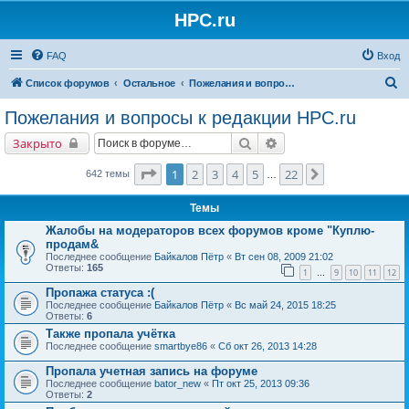
HPC.ru
FAQ
Вход
П
Список форумов
Остальное
Пожелания и вопросы к редакции HPC.ru
о
Пожелания и вопросы к редакции HPC.ru
и
Поиск
Расширенный поиск
Закрыто
с
к
Страница
1
из
22
1
2
3
4
5
22
След.
642 темы
…
Темы
Жалобы на модераторов всех форумов кроме "Куплю-
продам&
Последнее сообщение
Байкалов Пётр
«
Вт сен 08, 2009 21:02
Ответы:
165
1
9
10
11
12
…
Пропажа статуса :(
Последнее сообщение
Байкалов Пётр
«
Вс май 24, 2015 18:25
Ответы:
6
Также пропала учётка
Последнее сообщение
smartbye86
«
Сб окт 26, 2013 14:28
Пропала учетная запись на форуме
Последнее сообщение
bator_new
«
Пт окт 25, 2013 09:36
Ответы:
2