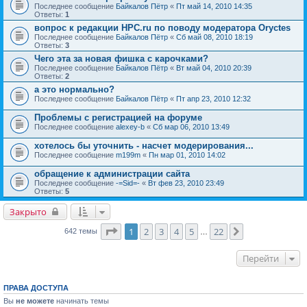
Последнее сообщение
Байкалов Пётр
«
Пт май 14, 2010 14:35
Ответы:
1
вопрос к редакции HPC.ru по поводу модератора Oryctes
Последнее сообщение
Байкалов Пётр
«
Сб май 08, 2010 18:19
Ответы:
3
Чего эта за новая фишка с карочками?
Последнее сообщение
Байкалов Пётр
«
Вт май 04, 2010 20:39
Ответы:
2
а это нормально?
Последнее сообщение
Байкалов Пётр
«
Пт апр 23, 2010 12:32
Проблемы с регистрацией на форуме
Последнее сообщение
alexey-b
«
Сб мар 06, 2010 13:49
хотелось бы уточнить - насчет модерирования...
Последнее сообщение
m199m
«
Пн мар 01, 2010 14:02
обращение к администрации сайта
Последнее сообщение
-=Sid=-
«
Вт фев 23, 2010 23:49
Ответы:
5
Закрыто
Страница
1
из
22
1
2
3
4
5
22
След.
642 темы
…
Перейти
ПРАВА ДОСТУПА
Вы
не можете
начинать темы