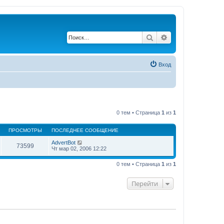
Поиск
Расширенный по
Вход
0 тем • Страница
1
из
1
ПРОСМОТРЫ
ПОСЛЕДНЕЕ СООБЩЕНИЕ
AdvertBot
73599
Чт мар 02, 2006 12:22
0 тем • Страница
1
из
1
Перейти