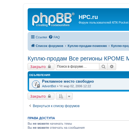
HPC.ru
Форум пользователей КПК Pocket
Ссылки
FAQ
Список форумов
Куплю-продам-поменяю
Куплю-про
Куплю-продам Все регионы КРОМЕ М
Поиск
Расшир
Закрыто
ОБЪЯВЛЕНИЯ
Рекламное место свободно
AdvertBot
» Чт мар 02, 2006 12:22
Закрыто
Вернуться к списку форумов
ПРАВА ДОСТУПА
Вы
не можете
начинать темы
Вы
не можете
отвечать на сообщения