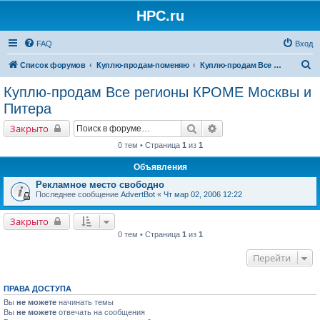
HPC.ru
FAQ
Вход
П
Список форумов
Куплю-продам-поменяю
Куплю-продам Все регионы КРОМЕ Москвы и Питера
о
Куплю-продам Все регионы КРОМЕ Москвы и
и
Питера
с
Поиск
Расширенный поиск
Закрыто
к
0 тем • Страница
1
из
1
Объявления
Рекламное место свободно
Последнее сообщение
AdvertBot
«
Чт мар 02, 2006 12:22
Закрыто
0 тем • Страница
1
из
1
Перейти
ПРАВА ДОСТУПА
Вы
не можете
начинать темы
Вы
не можете
отвечать на сообщения