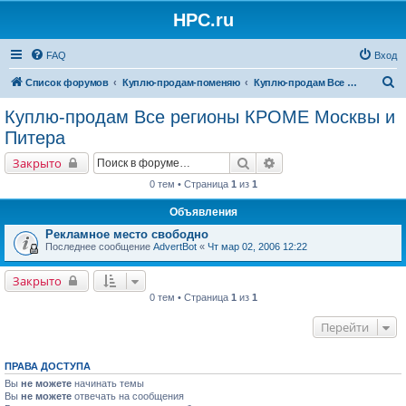
HPC.ru
FAQ
Вход
П
Список форумов
Куплю-продам-поменяю
Куплю-продам Все регионы КРОМЕ Москвы и Питера
о
Куплю-продам Все регионы КРОМЕ Москвы и
и
Питера
с
Поиск
Расширенный поиск
Закрыто
к
0 тем • Страница
1
из
1
Объявления
Рекламное место свободно
Последнее сообщение
AdvertBot
«
Чт мар 02, 2006 12:22
Закрыто
0 тем • Страница
1
из
1
Перейти
ПРАВА ДОСТУПА
Вы
не можете
начинать темы
Вы
не можете
отвечать на сообщения