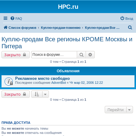
HPC.ru
FAQ
Вход
П
Список форумов
Куплю-продам-поменяю
Куплю-продам Все регионы КРОМЕ Москвы и Питера
о
Куплю-продам Все регионы КРОМЕ Москвы и
и
Питера
с
Поиск
Расширенный поиск
Закрыто
к
0 тем • Страница
1
из
1
Объявления
Рекламное место свободно
Последнее сообщение
AdvertBot
«
Чт мар 02, 2006 12:22
Закрыто
0 тем • Страница
1
из
1
Перейти
ПРАВА ДОСТУПА
Вы
не можете
начинать темы
Вы
не можете
отвечать на сообщения