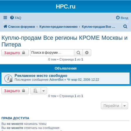
HPC.ru
FAQ
Вход
П
Список форумов
Куплю-продам-поменяю
Куплю-продам Все регионы КРОМЕ Москвы и Питера
о
Куплю-продам Все регионы КРОМЕ Москвы и
и
Питера
с
Поиск
Расширенный поиск
Закрыто
к
0 тем • Страница
1
из
1
Объявления
Рекламное место свободно
Последнее сообщение
AdvertBot
«
Чт мар 02, 2006 12:22
Закрыто
0 тем • Страница
1
из
1
Перейти
ПРАВА ДОСТУПА
Вы
не можете
начинать темы
Вы
не можете
отвечать на сообщения