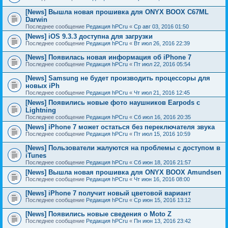
[News] Вышла новая прошивка для ONYX BOOX C67ML
Darwin
Последнее сообщение
Редакция hPCru
«
Ср авг 03, 2016 01:50
[News] iOS 9.3.3 доступна для загрузки
Последнее сообщение
Редакция hPCru
«
Вт июл 26, 2016 22:39
[News] Появилась новая информация об iPhone 7
Последнее сообщение
Редакция hPCru
«
Пт июл 22, 2016 05:54
[News] Samsung не будет производить процессоры для
новых iPh
Последнее сообщение
Редакция hPCru
«
Чт июл 21, 2016 12:45
[News] Появились новые фото наушников Earpods с
Lightning
Последнее сообщение
Редакция hPCru
«
Сб июл 16, 2016 20:35
[News] iPhone 7 может остаться без переключателя звука
Последнее сообщение
Редакция hPCru
«
Пт июл 15, 2016 10:59
[News] Пользователи жалуются на проблемы с доступом в
iTunes
Последнее сообщение
Редакция hPCru
«
Сб июн 18, 2016 21:57
[News] Вышла новая прошивка для ONYX BOOX Amundsen
Последнее сообщение
Редакция hPCru
«
Чт июн 16, 2016 08:00
[News] iPhone 7 получит новый цветовой вариант
Последнее сообщение
Редакция hPCru
«
Ср июн 15, 2016 13:12
[News] Появились новые сведения о Moto Z
Последнее сообщение
Редакция hPCru
«
Пн июн 13, 2016 23:42