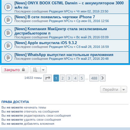
[News] ONYX BOOX C67ML Darwin – с аккумулятором 3000
мАч по
Последнее сообщение
Редакция hPCru
«
Чт июн 02, 2016 23:50
[News] В сети появились чертежи iPhone 7
Последнее сообщение
Редакция hPCru
«
Ср июн 01, 2016 12:56
[News] Компания МакЦентр стала эксклюзивным
дистрибьютором п
Последнее сообщение
Редакция hPCru
«
Вс май 29, 2016 03:09
[News] Apple выпустила iOS 9.3.2
Последнее сообщение
Редакция hPCru
«
Сб май 28, 2016 16:59
[News] WhatsApp выпустил настольные приложения
Последнее сообщение
Редакция hPCru
«
Пт май 27, 2016 20:48
Закрыто
Страница
1
из
488
1
2
3
4
5
488
След.
14633 темы
…
Перейти
ПРАВА ДОСТУПА
Вы
не можете
начинать темы
Вы
не можете
отвечать на сообщения
Вы
не можете
редактировать свои сообщения
Вы
не можете
удалять свои сообщения
Вы
не можете
добавлять вложения