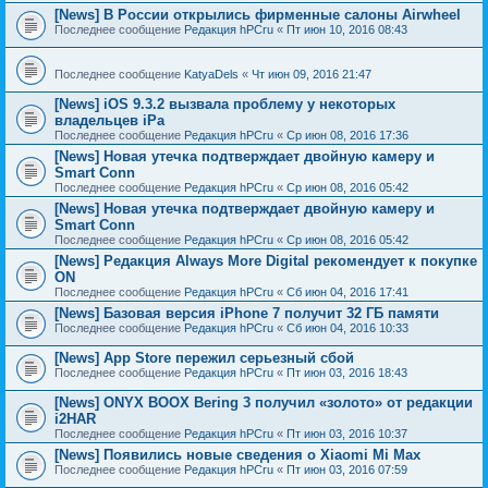
[News] В России открылись фирменные салоны Airwheel
Последнее сообщение
Редакция hPCru
«
Пт июн 10, 2016 08:43
Последнее сообщение
KatyaDels
«
Чт июн 09, 2016 21:47
[News] iOS 9.3.2 вызвала проблему у некоторых
владельцев iPa
Последнее сообщение
Редакция hPCru
«
Ср июн 08, 2016 17:36
[News] Новая утечка подтверждает двойную камеру и
Smart Conn
Последнее сообщение
Редакция hPCru
«
Ср июн 08, 2016 05:42
[News] Новая утечка подтверждает двойную камеру и
Smart Conn
Последнее сообщение
Редакция hPCru
«
Ср июн 08, 2016 05:42
[News] Редакция Always More Digital рекомендует к покупке
ON
Последнее сообщение
Редакция hPCru
«
Сб июн 04, 2016 17:41
[News] Базовая версия iPhone 7 получит 32 ГБ памяти
Последнее сообщение
Редакция hPCru
«
Сб июн 04, 2016 10:33
[News] App Store пережил серьезный сбой
Последнее сообщение
Редакция hPCru
«
Пт июн 03, 2016 18:43
[News] ONYX BOOX Bering 3 получил «золото» от редакции
i2HAR
Последнее сообщение
Редакция hPCru
«
Пт июн 03, 2016 10:37
[News] Появились новые сведения о Xiaomi Mi Max
Последнее сообщение
Редакция hPCru
«
Пт июн 03, 2016 07:59