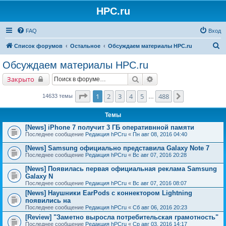
HPC.ru
FAQ
Вход
П
Список форумов
Остальное
Обсуждаем материалы HPC.ru
о
Обсуждаем материалы HPC.ru
и
Поиск
Расширенный поиск
Закрыто
с
к
Страница
1
из
488
1
2
3
4
5
488
След.
14633 темы
…
Темы
[News] iPhone 7 получит 3 ГБ оперативнной памяти
Последнее сообщение
Редакция hPCru
«
Пн авг 08, 2016 04:40
[News] Samsung официально представила Galaxy Note 7
Последнее сообщение
Редакция hPCru
«
Вс авг 07, 2016 20:28
[News] Появилась первая официальная реклама Samsung
Galaxy N
Последнее сообщение
Редакция hPCru
«
Вс авг 07, 2016 08:07
[News] Наушники EarPods с коннектором Lightning
появились на
Последнее сообщение
Редакция hPCru
«
Сб авг 06, 2016 20:23
[Review] "Заметно выросла потребительская грамотность"
Последнее сообщение
Редакция hPCru
«
Ср авг 03, 2016 14:17