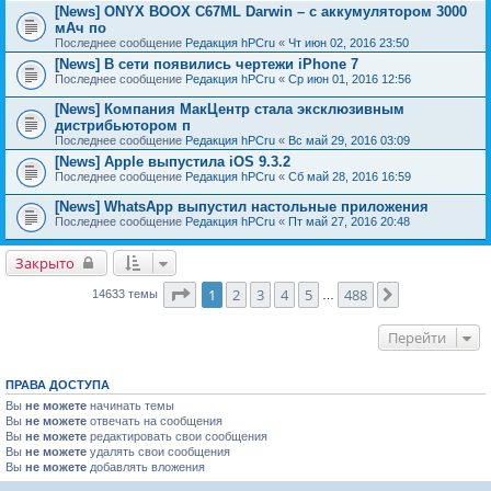
[News] ONYX BOOX C67ML Darwin – с аккумулятором 3000
мАч по
Последнее сообщение
Редакция hPCru
«
Чт июн 02, 2016 23:50
[News] В сети появились чертежи iPhone 7
Последнее сообщение
Редакция hPCru
«
Ср июн 01, 2016 12:56
[News] Компания МакЦентр стала эксклюзивным
дистрибьютором п
Последнее сообщение
Редакция hPCru
«
Вс май 29, 2016 03:09
[News] Apple выпустила iOS 9.3.2
Последнее сообщение
Редакция hPCru
«
Сб май 28, 2016 16:59
[News] WhatsApp выпустил настольные приложения
Последнее сообщение
Редакция hPCru
«
Пт май 27, 2016 20:48
Закрыто
Страница
1
из
488
1
2
3
4
5
488
След.
14633 темы
…
Перейти
ПРАВА ДОСТУПА
Вы
не можете
начинать темы
Вы
не можете
отвечать на сообщения
Вы
не можете
редактировать свои сообщения
Вы
не можете
удалять свои сообщения
Вы
не можете
добавлять вложения