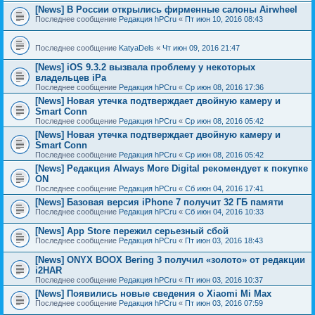
[News] В России открылись фирменные салоны Airwheel
Последнее сообщение
Редакция hPCru
«
Пт июн 10, 2016 08:43
Последнее сообщение
KatyaDels
«
Чт июн 09, 2016 21:47
[News] iOS 9.3.2 вызвала проблему у некоторых
владельцев iPa
Последнее сообщение
Редакция hPCru
«
Ср июн 08, 2016 17:36
[News] Новая утечка подтверждает двойную камеру и
Smart Conn
Последнее сообщение
Редакция hPCru
«
Ср июн 08, 2016 05:42
[News] Новая утечка подтверждает двойную камеру и
Smart Conn
Последнее сообщение
Редакция hPCru
«
Ср июн 08, 2016 05:42
[News] Редакция Always More Digital рекомендует к покупке
ON
Последнее сообщение
Редакция hPCru
«
Сб июн 04, 2016 17:41
[News] Базовая версия iPhone 7 получит 32 ГБ памяти
Последнее сообщение
Редакция hPCru
«
Сб июн 04, 2016 10:33
[News] App Store пережил серьезный сбой
Последнее сообщение
Редакция hPCru
«
Пт июн 03, 2016 18:43
[News] ONYX BOOX Bering 3 получил «золото» от редакции
i2HAR
Последнее сообщение
Редакция hPCru
«
Пт июн 03, 2016 10:37
[News] Появились новые сведения о Xiaomi Mi Max
Последнее сообщение
Редакция hPCru
«
Пт июн 03, 2016 07:59