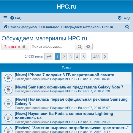
HPC.ru
FAQ
Вход
П
Список форумов
Остальное
Обсуждаем материалы HPC.ru
о
Обсуждаем материалы HPC.ru
и
Поиск
Расширенный поиск
Закрыто
с
к
Страница
1
из
488
1
2
3
4
5
488
След.
14633 темы
…
Темы
[News] iPhone 7 получит 3 ГБ оперативнной памяти
Последнее сообщение
Редакция hPCru
«
Пн авг 08, 2016 04:40
[News] Samsung официально представила Galaxy Note 7
Последнее сообщение
Редакция hPCru
«
Вс авг 07, 2016 20:28
[News] Появилась первая официальная реклама Samsung
Galaxy N
Последнее сообщение
Редакция hPCru
«
Вс авг 07, 2016 08:07
[News] Наушники EarPods с коннектором Lightning
появились на
Последнее сообщение
Редакция hPCru
«
Сб авг 06, 2016 20:23
[Review] "Заметно выросла потребительская грамотность"
Последнее сообщение
Редакция hPCru
«
Ср авг 03, 2016 14:17