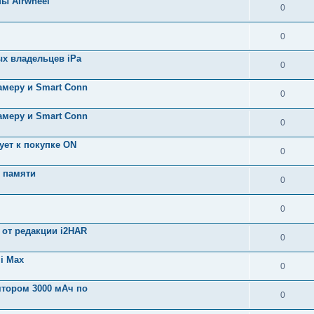
ы Airwheel
0
0
ых владельцев iPa
0
амеру и Smart Conn
0
амеру и Smart Conn
0
ует к покупке ON
0
Б памяти
0
0
 от редакции i2HAR
0
i Max
0
ятором 3000 мАч по
0