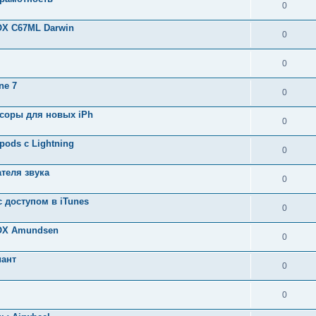
0
X C67ML Darwin
0
0
ne 7
0
ссоры для новых iPh
0
ods с Lightning
0
ателя звука
0
 доступом в iTunes
0
OX Amundsen
0
иант
0
0