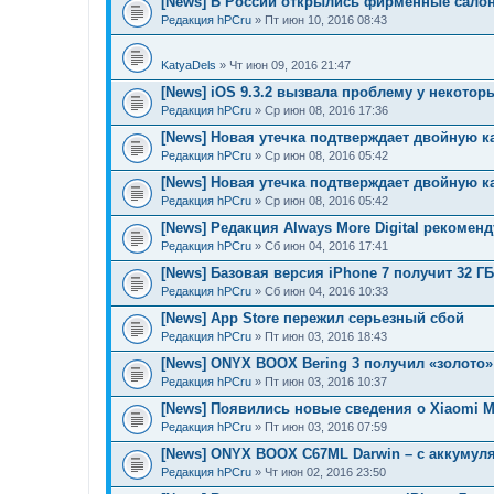
[News] В России открылись фирменные салон
Редакция hPCru
» Пт июн 10, 2016 08:43
KatyaDels
» Чт июн 09, 2016 21:47
[News] iOS 9.3.2 вызвала проблему у некотор
Редакция hPCru
» Ср июн 08, 2016 17:36
[News] Новая утечка подтверждает двойную к
Редакция hPCru
» Ср июн 08, 2016 05:42
[News] Новая утечка подтверждает двойную к
Редакция hPCru
» Ср июн 08, 2016 05:42
[News] Редакция Always More Digital рекоменд
Редакция hPCru
» Сб июн 04, 2016 17:41
[News] Базовая версия iPhone 7 получит 32 Г
Редакция hPCru
» Сб июн 04, 2016 10:33
[News] App Store пережил серьезный сбой
Редакция hPCru
» Пт июн 03, 2016 18:43
[News] ONYX BOOX Bering 3 получил «золото»
Редакция hPCru
» Пт июн 03, 2016 10:37
[News] Появились новые сведения о Xiaomi M
Редакция hPCru
» Пт июн 03, 2016 07:59
[News] ONYX BOOX C67ML Darwin – с аккумул
Редакция hPCru
» Чт июн 02, 2016 23:50