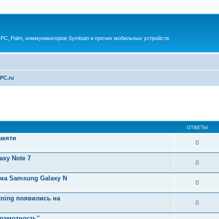
 PC, Palm, коммуникаторов Symbain и прочих мобильных устройств
PC.ru
енный поиск
ОТВЕТЫ
амяти
0
xy Note 7
0
ма Samsung Galaxy N
0
tning появились на
0
грамотность"