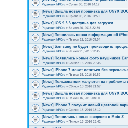
Редакция hPCru
» Ср авг 03, 2016 14:17
[News] Вышла новая прошивка для ONYX BOO
Редакция hPCru
» Ср авг 03, 2016 01:50
[News] iOS 9.3.3 доступна для загрузки
Редакция hPCru
» Вт июл 26, 2016 22:39
[News] Появилась новая информация об iPho
Редакция hPCru
» Пт июл 22, 2016 05:54
[News] Samsung не будет производить проце
Редакция hPCru
» Чт июл 21, 2016 12:45
[News] Появились новые фото наушников Earp
Редакция hPCru
» Сб июл 16, 2016 20:35
[News] iPhone 7 может остаться без переключ
Редакция hPCru
» Пт июл 15, 2016 10:59
[News] Пользователи жалуются на проблемы с
Редакция hPCru
» Сб июн 18, 2016 21:57
[News] Вышла новая прошивка для ONYX BO
Редакция hPCru
» Чт июн 16, 2016 08:00
[News] iPhone 7 получит новый цветовой вар
Редакция hPCru
» Ср июн 15, 2016 13:12
[News] Появились новые сведения о Moto Z
Редакция hPCru
» Пн июн 13, 2016 23:42