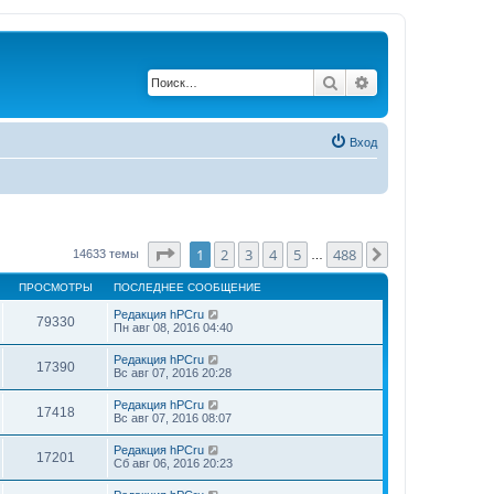
Поиск
Расширенный по
Вход
Страница
1
из
488
1
2
3
4
5
488
След.
14633 темы
…
ПРОСМОТРЫ
ПОСЛЕДНЕЕ СООБЩЕНИЕ
Редакция hPCru
79330
Пн авг 08, 2016 04:40
Редакция hPCru
17390
Вс авг 07, 2016 20:28
Редакция hPCru
17418
Вс авг 07, 2016 08:07
Редакция hPCru
17201
Сб авг 06, 2016 20:23