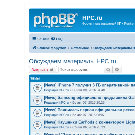
HPC.ru
Форум пользователей КПК Pocket
Ссылки
FAQ
Список форумов
Остальное
Обсуждаем материалы H
Обсуждаем материалы HPC.ru
Поиск
Расшир
Закрыто
ТЕМЫ
[News] iPhone 7 получит 3 ГБ оперативнной п
Редакция hPCru
» Пн авг 08, 2016 04:40
[News] Samsung официально представила Gala
Редакция hPCru
» Вс авг 07, 2016 20:28
[News] Появилась первая официальная рекла
Редакция hPCru
» Вс авг 07, 2016 08:07
[News] Наушники EarPods с коннектором Ligh
Редакция hPCru
» Сб авг 06, 2016 20:23
[Review] "Заметно выросла потребительская 