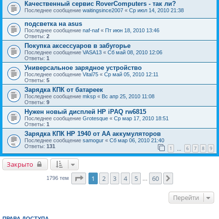
Качественный сервис RoverComputers - так ли?
Последнее сообщение
waitingsince2007
«
Ср июл 14, 2010 21:38
подсветка на asus
Последнее сообщение
naf-naf
«
Пт июн 18, 2010 13:46
Ответы:
2
Покупка аксессуаров в забугорье
Последнее сообщение
VASA13
«
Сб май 08, 2010 12:06
Ответы:
1
Универсальное зарядное устройство
Последнее сообщение
Vital75
«
Ср май 05, 2010 12:11
Ответы:
5
Зарядка КПК от батареек
Последнее сообщение
mksp
«
Вс апр 25, 2010 11:08
Ответы:
9
Нужен новый дисплей HP iPAQ rw6815
Последнее сообщение
Grotesque
«
Ср мар 17, 2010 18:51
Ответы:
1
Зарядка КПК HP 1940 от AA аккумуляторов
Последнее сообщение
samogur
«
Сб мар 06, 2010 21:40
Ответы:
131
1
6
7
8
9
…
Закрыто
Страница
1
из
60
1
2
3
4
5
60
След.
1796 тем
…
Перейти
ПРАВА ДОСТУПА