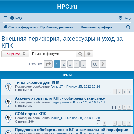
HPC.ru
FAQ
Вход
П
Список форумов
Проблемы, решения, советы
Внешняя периферия, аксессуары и уход за КПК
о
Внешняя периферия, аксессуары и уход за
и
КПК
с
Поиск
Расширенный поиск
Закрыто
к
Страница
1
из
60
1
2
3
4
5
60
След.
1796 тем
…
Темы
Типы экранов для КПК
Последнее сообщение
Ангел27
«
Пн июн 25, 2012 23:14
Ответы:
50
1
2
3
4
Аккумуляторы для КПК - собираем статистику
Последнее сообщение
mugenpower
«
Вт окт 12, 2010 17:18
Ответы:
35
1
2
3
COM порты КПК.
Последнее сообщение
Merlin_D
«
Сб ноя 28, 2009 19:38
Ответы:
100
1
4
5
6
7
…
Предлагаю обобщить все о БП и самопальной периферии
Последнее сообщение
Владимир1
«
Пт май 01, 2009 11:49