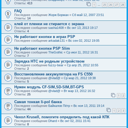
Ответы:
413
1
25
26
27
28
…
FAQ
Последнее сообщение
Жорж Борман
«
Сб май 12, 2007 23:51
Ответы:
14
клей от пленки не стирается с экрана
Последнее сообщение
sasha1408
«
Вс окт 13, 2013 19:17
Ответы:
4
Не работают кнопки в играх PSP
Последнее сообщение
arkadak131
«
Вс сен 02, 2012 19:05
Не работают кнопки PSP Slim
Последнее сообщение
TheGothic
«
Ср июл 11, 2012 16:31
Ответы:
7
Зарядка HTC не родным устройством
Последнее сообщение
fuzzy-bear
«
Ср апр 25, 2012 10:55
Ответы:
2
Восстановление аккумулятора на FS C550
Последнее сообщение
@vlad@
«
Ср мар 21, 2012 19:38
Ответы:
5
Нужен модуль CF-SIM,SD-SIM,BT-GPS
Последнее сообщение
@vlad@
«
Вт мар 13, 2012 16:32
Ответы:
25
1
2
Самая тонкая li-pol банка
Последнее сообщение
Байкалов Пётр
«
Вс ноя 13, 2011 19:14
Ответы:
44
1
2
3
Чехол Krusell, помогите определить под какой КПК
Последнее сообщение
Dhard
«
Вс окт 02, 2011 15:41
Ответы:
8