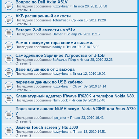
Вопрос по Dell Axim X51V
Последнее сообщение
fuzzy-bear
«
Пн июн 20, 2011 08:58
Ответы:
1
АКБ расширенный емкости
Последнее сообщение
Totenfrost
«
Ср июн 15, 2011 19:28
Ответы:
7
Батарея 2-ой емкости на x51v
Последнее сообщение
Damer
«
Вс апр 24, 2011 11:15
Ремонт аккумулятора своими силами.
Последнее сообщение
saddy
«
Пт ноя 19, 2010 15:02
Самодельное Зарядное Устройство от 3-15В
Последнее сообщение
Байкалов Пётр
«
Чт окт 28, 2010 22:23
Ответы:
3
Двое наушников от 1 выхода
Последнее сообщение
fuzzy-bear
«
Вт окт 12, 2010 19:02
передача данных по USB кабелю
Последнее сообщение
fuzzy-bear
«
Сб окт 09, 2010 14:14
Ответы:
2
Клавиатурный адаптер iRwave IR620K и телефон Nokia N80.
Последнее сообщение
Num Lock
«
Чт сен 09, 2010 12:48
Подскажите аналог Ni-MH аккум. Varta V20HR для Asus A730
?
Последнее сообщение
hpc_citor
«
Пн авг 23, 2010 16:41
Ответы:
5
Замена Touch screen у Hts 3300
Последнее сообщение
fuzzy-bear
«
Пт авг 13, 2010 14:51
Ответы:
2