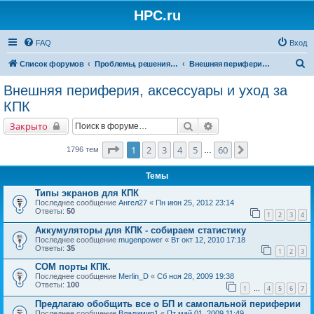
HPC.ru
FAQ
Вход
П
Список форумов
Проблемы, решения, советы
Внешняя периферия, аксессуары и уход за КПК
о
Внешняя периферия, аксессуары и уход за
и
КПК
с
Поиск
Расширенный поиск
Закрыто
к
Страница
1
из
60
1
2
3
4
5
60
След.
1796 тем
…
Темы
Типы экранов для КПК
Последнее сообщение
Ангел27
«
Пн июн 25, 2012 23:14
Ответы:
50
1
2
3
4
Аккумуляторы для КПК - собираем статистику
Последнее сообщение
mugenpower
«
Вт окт 12, 2010 17:18
Ответы:
35
1
2
3
COM порты КПК.
Последнее сообщение
Merlin_D
«
Сб ноя 28, 2009 19:38
Ответы:
100
1
4
5
6
7
…
Предлагаю обобщить все о БП и самопальной периферии
Последнее сообщение
Владимир1
«
Пт май 01, 2009 11:49