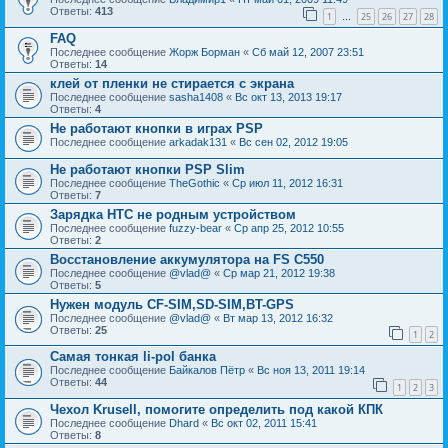
Ответы:
413
1
25
26
27
28
…
FAQ
Последнее сообщение
Жорж Борман
«
Сб май 12, 2007 23:51
Ответы:
14
клей от пленки не стирается с экрана
Последнее сообщение
sasha1408
«
Вс окт 13, 2013 19:17
Ответы:
4
Не работают кнопки в играх PSP
Последнее сообщение
arkadak131
«
Вс сен 02, 2012 19:05
Не работают кнопки PSP Slim
Последнее сообщение
TheGothic
«
Ср июл 11, 2012 16:31
Ответы:
7
Зарядка HTC не родным устройством
Последнее сообщение
fuzzy-bear
«
Ср апр 25, 2012 10:55
Ответы:
2
Восстановление аккумулятора на FS C550
Последнее сообщение
@vlad@
«
Ср мар 21, 2012 19:38
Ответы:
5
Нужен модуль CF-SIM,SD-SIM,BT-GPS
Последнее сообщение
@vlad@
«
Вт мар 13, 2012 16:32
Ответы:
25
1
2
Самая тонкая li-pol банка
Последнее сообщение
Байкалов Пётр
«
Вс ноя 13, 2011 19:14
Ответы:
44
1
2
3
Чехол Krusell, помогите определить под какой КПК
Последнее сообщение
Dhard
«
Вс окт 02, 2011 15:41
Ответы:
8