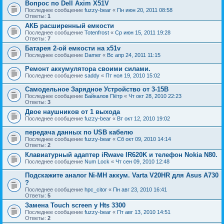
Вопрос по Dell Axim X51V
Последнее сообщение
fuzzy-bear
«
Пн июн 20, 2011 08:58
Ответы:
1
АКБ расширенный емкости
Последнее сообщение
Totenfrost
«
Ср июн 15, 2011 19:28
Ответы:
7
Батарея 2-ой емкости на x51v
Последнее сообщение
Damer
«
Вс апр 24, 2011 11:15
Ремонт аккумулятора своими силами.
Последнее сообщение
saddy
«
Пт ноя 19, 2010 15:02
Самодельное Зарядное Устройство от 3-15В
Последнее сообщение
Байкалов Пётр
«
Чт окт 28, 2010 22:23
Ответы:
3
Двое наушников от 1 выхода
Последнее сообщение
fuzzy-bear
«
Вт окт 12, 2010 19:02
передача данных по USB кабелю
Последнее сообщение
fuzzy-bear
«
Сб окт 09, 2010 14:14
Ответы:
2
Клавиатурный адаптер iRwave IR620K и телефон Nokia N80.
Последнее сообщение
Num Lock
«
Чт сен 09, 2010 12:48
Подскажите аналог Ni-MH аккум. Varta V20HR для Asus A730
?
Последнее сообщение
hpc_citor
«
Пн авг 23, 2010 16:41
Ответы:
5
Замена Touch screen у Hts 3300
Последнее сообщение
fuzzy-bear
«
Пт авг 13, 2010 14:51
Ответы:
2