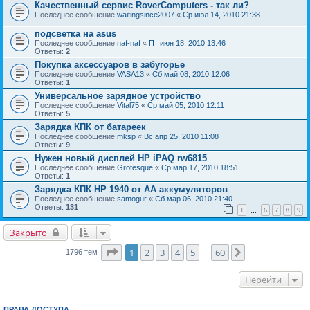
Качественный сервис RoverComputers - так ли?
Последнее сообщение
waitingsince2007
«
Ср июл 14, 2010 21:38
подсветка на asus
Последнее сообщение
naf-naf
«
Пт июн 18, 2010 13:46
Ответы:
2
Покупка аксессуаров в забугорье
Последнее сообщение
VASA13
«
Сб май 08, 2010 12:06
Ответы:
1
Универсальное зарядное устройство
Последнее сообщение
Vital75
«
Ср май 05, 2010 12:11
Ответы:
5
Зарядка КПК от батареек
Последнее сообщение
mksp
«
Вс апр 25, 2010 11:08
Ответы:
9
Нужен новый дисплей HP iPAQ rw6815
Последнее сообщение
Grotesque
«
Ср мар 17, 2010 18:51
Ответы:
1
Зарядка КПК HP 1940 от AA аккумуляторов
Последнее сообщение
samogur
«
Сб мар 06, 2010 21:40
Ответы:
131
1
6
7
8
9
…
Закрыто
Страница
1
из
60
1
2
3
4
5
60
След.
1796 тем
…
Перейти
ПРАВА ДОСТУПА