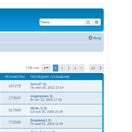
Поиск
Расширенный по
Вход
Страница
1
из
60
1
2
3
4
5
60
След.
1796 тем
…
ПРОСМОТРЫ
ПОСЛЕДНЕЕ СООБЩЕНИЕ
Ангел27
247276
Пн июн 25, 2012 23:14
mugenpower
173507
Вт окт 12, 2010 17:18
Merlin_D
317600
Сб ноя 28, 2009 19:38
Владимир1
772585
Пт май 01, 2009 11:49