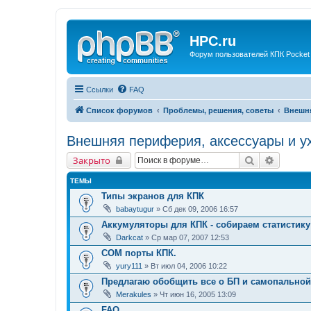
HPC.ru
Форум пользователей КПК Pocket
Ссылки
FAQ
Список форумов
Проблемы, решения, советы
Внешня
Внешняя периферия, аксессуары и у
Поиск
Расшир
Закрыто
ТЕМЫ
Типы экранов для КПК
babaytugur
» Сб дек 09, 2006 16:57
Аккумуляторы для КПК - собираем статистику
Darkcat
» Ср мар 07, 2007 12:53
COM порты КПК.
yury111
» Вт июл 04, 2006 10:22
Предлагаю обобщить все о БП и самопально
Merakules
» Чт июн 16, 2005 13:09
FAQ