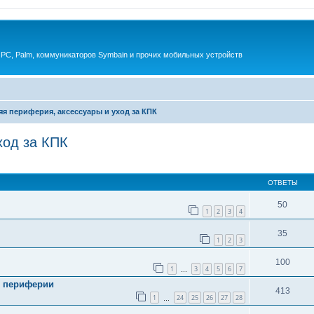
 PC, Palm, коммуникаторов Symbain и прочих мобильных устройств
я периферия, аксессуары и уход за КПК
ход за КПК
енный поиск
ОТВЕТЫ
50
1
2
3
4
35
1
2
3
100
1
3
4
5
6
7
…
й периферии
413
1
24
25
26
27
28
…