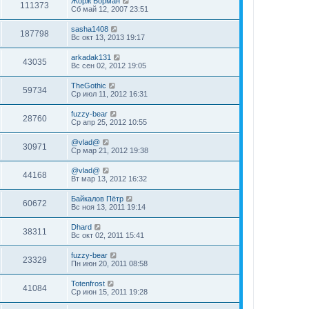
Жорж Борман
111373
Сб май 12, 2007 23:51
sasha1408
187798
Вс окт 13, 2013 19:17
arkadak131
43035
Вс сен 02, 2012 19:05
TheGothic
59734
Ср июл 11, 2012 16:31
fuzzy-bear
28760
Ср апр 25, 2012 10:55
@vlad@
30971
Ср мар 21, 2012 19:38
@vlad@
44168
Вт мар 13, 2012 16:32
Байкалов Пётр
60672
Вс ноя 13, 2011 19:14
Dhard
38311
Вс окт 02, 2011 15:41
fuzzy-bear
23329
Пн июн 20, 2011 08:58
Totenfrost
41084
Ср июн 15, 2011 19:28