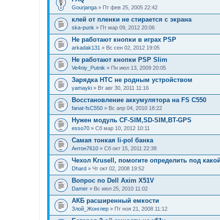
Gourjanga
» Пт фев 25, 2005 22:42
клей от пленки не стирается с экрана
ska-punk
» Пт мар 09, 2012 20:06
Не работают кнопки в играх PSP
arkadak131
» Вс сен 02, 2012 19:05
Не работают кнопки PSP Slim
Ve4niy_Putnik
» Пн июл 13, 2009 20:05
Зарядка HTC не родным устройством
yamayki
» Вт авг 30, 2011 11:16
Восстановление аккумулятора на FS C550
fanat-fsC550
» Вс апр 04, 2010 18:22
Нужен модуль CF-SIM,SD-SIM,BT-GPS
esso70
» Сб мар 10, 2012 10:11
Самая тонкая li-pol банка
Антон7610
» Сб окт 15, 2011 22:38
Чехол Krusell, помогите определить под како
Dhard
» Чт окт 02, 2008 19:52
Вопрос по Dell Axim X51V
Damer
» Вс июл 25, 2010 11:02
АКБ расширенный емкости
Злой_Жонглер
» Пт ноя 21, 2008 11:12