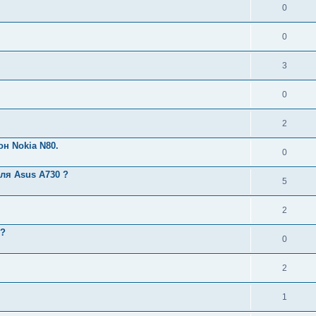
0
0
3
0
2
н Nokia N80.
0
для Asus A730 ?
5
2
и?
0
2
1