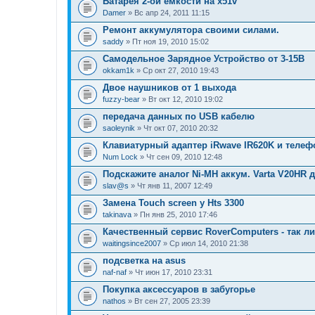
Батарея 2-ой емкости на x51v
Damer
» Вс апр 24, 2011 11:15
Ремонт аккумулятора своими силами.
saddy
» Пт ноя 19, 2010 15:02
Самодельное Зарядное Устройство от 3-15В
okkam1k
» Ср окт 27, 2010 19:43
Двое наушников от 1 выхода
fuzzy-bear
» Вт окт 12, 2010 19:02
передача данных по USB кабелю
saoleynik
» Чт окт 07, 2010 20:32
Клавиатурный адаптер iRwave IR620K и телефо
Num Lock
» Чт сен 09, 2010 12:48
Подскажите аналог Ni-MH аккум. Varta V20HR 
slav@s
» Чт янв 11, 2007 12:49
Замена Touch screen у Hts 3300
takinava
» Пн янв 25, 2010 17:46
Качественный сервис RoverComputers - так л
waitingsince2007
» Ср июл 14, 2010 21:38
подсветка на asus
naf-naf
» Чт июн 17, 2010 23:31
Покупка аксессуаров в забугорье
nathos
» Вт сен 27, 2005 23:39