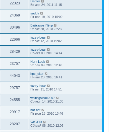
Damer
22323
Вс апр 24, 2011 11:15
saddy
24369
Пт ноя 19, 2010 15:02
Байкалов Пётр
30496
Чт окт 28, 2010 22:23
fuzzy-bear
22666
Вт окт 12, 2010 19:02
fuzzy-bear
28429
Сб окт 09, 2010 14:14
Num Lock
23757
Чт сен 09, 2010 12:48
hpc_citor
44043
Пн авг 23, 2010 16:41
fuzzy-bear
29757
Пт авг 13, 2010 14:51
waitingsince2007
24555
Ср июл 14, 2010 21:38
naf-naf
29917
Пт июн 18, 2010 13:46
VASA13
28207
Сб май 08, 2010 12:06