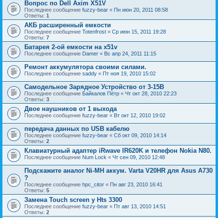
Вопрос по Dell Axim X51V
Последнее сообщение
fuzzy-bear
«
Пн июн 20, 2011 08:58
Ответы:
1
АКБ расширенный емкости
Последнее сообщение
Totenfrost
«
Ср июн 15, 2011 19:28
Ответы:
7
Батарея 2-ой емкости на x51v
Последнее сообщение
Damer
«
Вс апр 24, 2011 11:15
Ремонт аккумулятора своими силами.
Последнее сообщение
saddy
«
Пт ноя 19, 2010 15:02
Самодельное Зарядное Устройство от 3-15В
Последнее сообщение
Байкалов Пётр
«
Чт окт 28, 2010 22:23
Ответы:
3
Двое наушников от 1 выхода
Последнее сообщение
fuzzy-bear
«
Вт окт 12, 2010 19:02
передача данных по USB кабелю
Последнее сообщение
fuzzy-bear
«
Сб окт 09, 2010 14:14
Ответы:
2
Клавиатурный адаптер iRwave IR620K и телефон Nokia N80.
Последнее сообщение
Num Lock
«
Чт сен 09, 2010 12:48
Подскажите аналог Ni-MH аккум. Varta V20HR для Asus A730
?
Последнее сообщение
hpc_citor
«
Пн авг 23, 2010 16:41
Ответы:
5
Замена Touch screen у Hts 3300
Последнее сообщение
fuzzy-bear
«
Пт авг 13, 2010 14:51
Ответы:
2