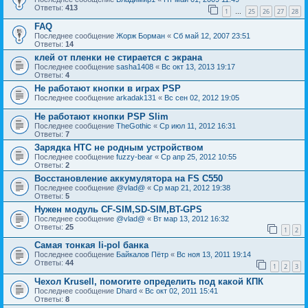
Ответы:
413
1
25
26
27
28
…
FAQ
Последнее сообщение
Жорж Борман
«
Сб май 12, 2007 23:51
Ответы:
14
клей от пленки не стирается с экрана
Последнее сообщение
sasha1408
«
Вс окт 13, 2013 19:17
Ответы:
4
Не работают кнопки в играх PSP
Последнее сообщение
arkadak131
«
Вс сен 02, 2012 19:05
Не работают кнопки PSP Slim
Последнее сообщение
TheGothic
«
Ср июл 11, 2012 16:31
Ответы:
7
Зарядка HTC не родным устройством
Последнее сообщение
fuzzy-bear
«
Ср апр 25, 2012 10:55
Ответы:
2
Восстановление аккумулятора на FS C550
Последнее сообщение
@vlad@
«
Ср мар 21, 2012 19:38
Ответы:
5
Нужен модуль CF-SIM,SD-SIM,BT-GPS
Последнее сообщение
@vlad@
«
Вт мар 13, 2012 16:32
Ответы:
25
1
2
Самая тонкая li-pol банка
Последнее сообщение
Байкалов Пётр
«
Вс ноя 13, 2011 19:14
Ответы:
44
1
2
3
Чехол Krusell, помогите определить под какой КПК
Последнее сообщение
Dhard
«
Вс окт 02, 2011 15:41
Ответы:
8