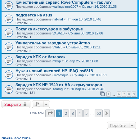
Качественный сервис RoverComputers - так ли?
Последнее сообщение
waitingsince2007
«
Ср июл 14, 2010 21:38
подсветка на asus
Последнее сообщение
naf-naf
«
Пт июн 18, 2010 13:46
Ответы:
2
Покупка аксессуаров в забугорье
Последнее сообщение
VASA13
«
Сб май 08, 2010 12:06
Ответы:
1
Универсальное зарядное устройство
Последнее сообщение
Vital75
«
Ср май 05, 2010 12:11
Ответы:
5
Зарядка КПК от батареек
Последнее сообщение
mksp
«
Вс апр 25, 2010 11:08
Ответы:
9
Нужен новый дисплей HP iPAQ rw6815
Последнее сообщение
Grotesque
«
Ср мар 17, 2010 18:51
Ответы:
1
Зарядка КПК HP 1940 от AA аккумуляторов
Последнее сообщение
samogur
«
Сб мар 06, 2010 21:40
Ответы:
131
1
6
7
8
9
…
Закрыто
Страница
1
из
60
1
2
3
4
5
60
След.
1796 тем
…
Перейти
ПРАВА ДОСТУПА