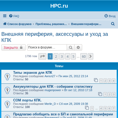
HPC.ru
FAQ
Вход
П
Список форумов
Проблемы, решения, советы
Внешняя периферия, аксессуары и уход за КПК
о
Внешняя периферия, аксессуары и уход за
и
КПК
с
Поиск
Расширенный поиск
Закрыто
к
Страница
1
из
60
1
2
3
4
5
60
След.
1796 тем
…
Темы
Типы экранов для КПК
Последнее сообщение
Ангел27
«
Пн июн 25, 2012 23:14
Ответы:
50
1
2
3
4
Аккумуляторы для КПК - собираем статистику
Последнее сообщение
mugenpower
«
Вт окт 12, 2010 17:18
Ответы:
35
1
2
3
COM порты КПК.
Последнее сообщение
Merlin_D
«
Сб ноя 28, 2009 19:38
Ответы:
100
1
4
5
6
7
…
Предлагаю обобщить все о БП и самопальной периферии
Последнее сообщение
Владимир1
«
Пт май 01, 2009 11:49