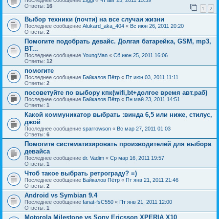
Последнее сообщение
Ziggi
«
Чт авг 25, 2011 15:39
Ответы:
16
1
2
Выбор техники (почти) на все случаи жизни
Последнее сообщение
Alukard_aka_404
«
Вс июн 26, 2011 20:20
Ответы:
2
Помогите подобрать девайс. Долгая батарейка, GSM, mp3,
BT...
Последнее сообщение
YoungMan
«
Сб июн 25, 2011 16:06
Ответы:
12
помогите
Последнее сообщение
Байкалов Пётр
«
Пт июн 03, 2011 11:11
Ответы:
2
посоветуйте по выбору кпк(wifi,bt+долгое время авт.раб)
Последнее сообщение
Байкалов Пётр
«
Пн май 23, 2011 14:51
Ответы:
1
Какой коммуникатор выбрать :винда 6,5 или ниже, стилус,
джой
Последнее сообщение
sparrowson
«
Вс мар 27, 2011 01:03
Ответы:
6
Помогите систематизировать производителей для выбора
девайса
Последнее сообщение
dr. Vadim
«
Ср мар 16, 2011 19:57
Ответы:
1
Чтоб такое выбрать ретрограду? =)
Последнее сообщение
Байкалов Пётр
«
Пт янв 21, 2011 21:46
Ответы:
2
Android vs Symbian 9.4
Последнее сообщение
fanat-fsC550
«
Пт янв 21, 2011 12:00
Ответы:
1
Motorola Milestone vs Sony Ericsson XPERIA X10