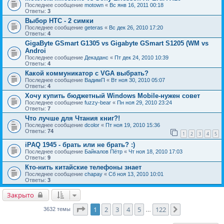
Последнее сообщение
motown
«
Вс янв 16, 2011 00:18
Ответы:
3
Выбор HTC - 2 симки
Последнее сообщение
geteras
«
Вс дек 26, 2010 17:20
Ответы:
4
GigaByte GSmart G1305 vs Gigabyte GSmart S1205 (WM vs
Androi
Последнее сообщение
Декаданс
«
Пт дек 24, 2010 10:39
Ответы:
4
Какой коммуникатор с VGA выбрать?
Последнее сообщение
ВадимП
«
Вт ноя 30, 2010 05:07
Ответы:
4
Хочу купить бюджетный Windows Mobile-нужен совет
Последнее сообщение
fuzzy-bear
«
Пн ноя 29, 2010 23:24
Ответы:
7
Что лучше для Чтания книг?!
Последнее сообщение
dcolor
«
Пт ноя 19, 2010 15:36
Ответы:
74
1
2
3
4
5
iPAQ 1945 - брать или не брать? :)
Последнее сообщение
Байкалов Пётр
«
Чт ноя 18, 2010 17:03
Ответы:
9
Кто-нить китайские телефоны знает
Последнее сообщение
chapay
«
Сб ноя 13, 2010 10:01
Ответы:
3
Закрыто
Страница
1
из
122
1
2
3
4
5
122
След.
3632 темы
…