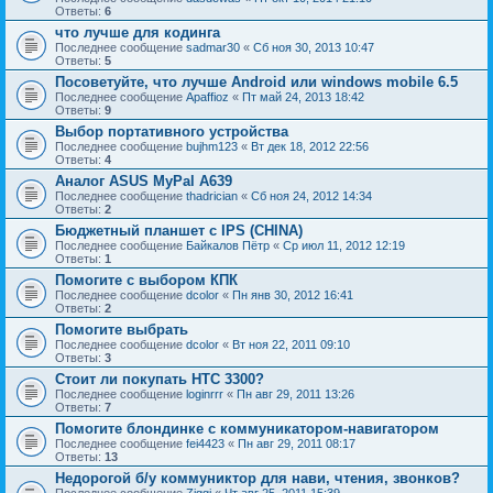
Ответы:
6
что лучше для кодинга
Последнее сообщение
sadmar30
«
Сб ноя 30, 2013 10:47
Ответы:
5
Посоветуйте, что лучше Android или windows mobile 6.5
Последнее сообщение
Apaffioz
«
Пт май 24, 2013 18:42
Ответы:
9
Выбор портативного устройства
Последнее сообщение
bujhm123
«
Вт дек 18, 2012 22:56
Ответы:
4
Аналог ASUS MyPal A639
Последнее сообщение
thadrician
«
Сб ноя 24, 2012 14:34
Ответы:
2
Бюджетный планшет с IPS (CHINA)
Последнее сообщение
Байкалов Пётр
«
Ср июл 11, 2012 12:19
Ответы:
1
Помогите с выбором КПК
Последнее сообщение
dcolor
«
Пн янв 30, 2012 16:41
Ответы:
2
Помогите выбрать
Последнее сообщение
dcolor
«
Вт ноя 22, 2011 09:10
Ответы:
3
Стоит ли покупать HTC 3300?
Последнее сообщение
loginrrr
«
Пн авг 29, 2011 13:26
Ответы:
7
Помогите блондинке с коммуникатором-навигатором
Последнее сообщение
fei4423
«
Пн авг 29, 2011 08:17
Ответы:
13
Недорогой б/у коммуниктор для нави, чтения, звонков?