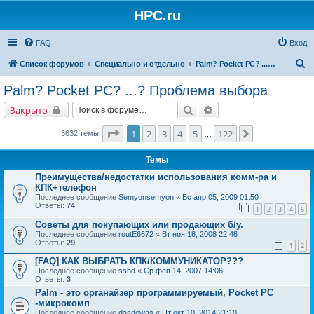
HPC.ru
FAQ
Вход
П
Список форумов
Специально и отдельно
Palm? Pocket PC? ...? Проблема выбора
о
Palm? Pocket PC? ...? Проблема выбора
и
Поиск
Расширенный поиск
Закрыто
с
к
Страница
1
из
122
1
2
3
4
5
122
След.
3632 темы
…
Темы
Преимущества/недостатки использования комм-ра и
КПК+телефон
Последнее сообщение
Semyonsemyon
«
Вс апр 05, 2009 01:50
Ответы:
74
1
2
3
4
5
Советы для покупающих или продающих б/у.
Последнее сообщение
routE6672
«
Вт ноя 18, 2008 22:48
Ответы:
29
1
2
[FAQ] КАК ВЫБРАТЬ КПК/КОММУНИКАТОР???
Последнее сообщение
sshd
«
Ср фев 14, 2007 14:06
Ответы:
3
Palm - это органайзер программируемый, Pocket PC
-микрокомп
Последнее сообщение
dasdewas
«
Пт окт 10, 2014 21:10