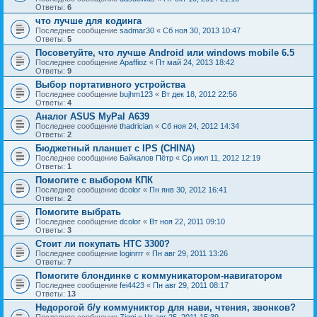
Ответы:
6
что лучше для кодинга
Последнее сообщение
sadmar30
«
Сб ноя 30, 2013 10:47
Ответы:
5
Посоветуйте, что лучше Android или windows mobile 6.5
Последнее сообщение
Apaffioz
«
Пт май 24, 2013 18:42
Ответы:
9
Выбор портативного устройства
Последнее сообщение
bujhm123
«
Вт дек 18, 2012 22:56
Ответы:
4
Аналог ASUS MyPal A639
Последнее сообщение
thadrician
«
Сб ноя 24, 2012 14:34
Ответы:
2
Бюджетный планшет с IPS (CHINA)
Последнее сообщение
Байкалов Пётр
«
Ср июл 11, 2012 12:19
Ответы:
1
Помогите с выбором КПК
Последнее сообщение
dcolor
«
Пн янв 30, 2012 16:41
Ответы:
2
Помогите выбрать
Последнее сообщение
dcolor
«
Вт ноя 22, 2011 09:10
Ответы:
3
Стоит ли покупать HTC 3300?
Последнее сообщение
loginrrr
«
Пн авг 29, 2011 13:26
Ответы:
7
Помогите блондинке с коммуникатором-навигатором
Последнее сообщение
fei4423
«
Пн авг 29, 2011 08:17
Ответы:
13
Недорогой б/у коммуниктор для нави, чтения, звонков?