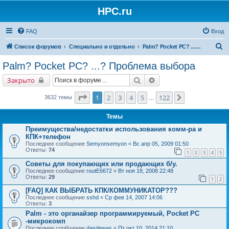
HPC.ru
FAQ
Вход
П
Список форумов
Специально и отдельно
Palm? Pocket PC? ...? Проблема выбора
о
Palm? Pocket PC? ...? Проблема выбора
и
Поиск
Расширенный поиск
Закрыто
с
к
Страница
1
из
122
1
2
3
4
5
122
След.
3632 темы
…
Темы
Преимущества/недостатки использования комм-ра и
КПК+телефон
Последнее сообщение
Semyonsemyon
«
Вс апр 05, 2009 01:50
Ответы:
74
1
2
3
4
5
Советы для покупающих или продающих б/у.
Последнее сообщение
routE6672
«
Вт ноя 18, 2008 22:48
Ответы:
29
1
2
[FAQ] КАК ВЫБРАТЬ КПК/КОММУНИКАТОР???
Последнее сообщение
sshd
«
Ср фев 14, 2007 14:06
Ответы:
3
Palm - это органайзер программируемый, Pocket PC
-микрокомп
Последнее сообщение
dasdewas
«
Пт окт 10, 2014 21:10