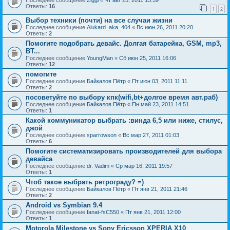
Последнее сообщение
Ziggi
«
Чт авг 25, 2011 15:39
Ответы:
16
1
2
Выбор техники (почти) на все случаи жизни
Последнее сообщение
Alukard_aka_404
«
Вс июн 26, 2011 20:20
Ответы:
2
Помогите подобрать девайс. Долгая батарейка, GSM, mp3,
BT...
Последнее сообщение
YoungMan
«
Сб июн 25, 2011 16:06
Ответы:
12
помогите
Последнее сообщение
Байкалов Пётр
«
Пт июн 03, 2011 11:11
Ответы:
2
посоветуйте по выбору кпк(wifi,bt+долгое время авт.раб)
Последнее сообщение
Байкалов Пётр
«
Пн май 23, 2011 14:51
Ответы:
1
Какой коммуникатор выбрать :винда 6,5 или ниже, стилус,
джой
Последнее сообщение
sparrowson
«
Вс мар 27, 2011 01:03
Ответы:
6
Помогите систематизировать производителей для выбора
девайса
Последнее сообщение
dr. Vadim
«
Ср мар 16, 2011 19:57
Ответы:
1
Чтоб такое выбрать ретрограду? =)
Последнее сообщение
Байкалов Пётр
«
Пт янв 21, 2011 21:46
Ответы:
2
Android vs Symbian 9.4
Последнее сообщение
fanat-fsC550
«
Пт янв 21, 2011 12:00
Ответы:
1
Motorola Milestone vs Sony Ericsson XPERIA X10