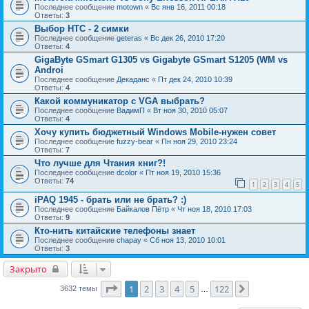
Последнее сообщение
motown
«
Вс янв 16, 2011 00:18
Ответы:
3
Выбор HTC - 2 симки
Последнее сообщение
geteras
«
Вс дек 26, 2010 17:20
Ответы:
4
GigaByte GSmart G1305 vs Gigabyte GSmart S1205 (WM vs
Androi
Последнее сообщение
Декаданс
«
Пт дек 24, 2010 10:39
Ответы:
4
Какой коммуникатор с VGA выбрать?
Последнее сообщение
ВадимП
«
Вт ноя 30, 2010 05:07
Ответы:
4
Хочу купить бюджетный Windows Mobile-нужен совет
Последнее сообщение
fuzzy-bear
«
Пн ноя 29, 2010 23:24
Ответы:
7
Что лучше для Чтания книг?!
Последнее сообщение
dcolor
«
Пт ноя 19, 2010 15:36
Ответы:
74
1
2
3
4
5
iPAQ 1945 - брать или не брать? :)
Последнее сообщение
Байкалов Пётр
«
Чт ноя 18, 2010 17:03
Ответы:
9
Кто-нить китайские телефоны знает
Последнее сообщение
chapay
«
Сб ноя 13, 2010 10:01
Ответы:
3
Закрыто
Страница
1
из
122
1
2
3
4
5
122
След.
3632 темы
…