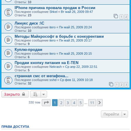
Ответы:
10
IPhone причина провала продаж в России
Последнее сообщение
Shkel
«
Вт май 26, 2009 09:47
Ответы:
23
1
2
Линукс диск :\C
Последнее сообщение
itero
«
Пн май 25, 2009 20:24
Ответы:
10
Методы Майкрософт в борьбе с конкурентами
Последнее сообщение
itero
«
Пн май 25, 2009 20:17
Ответы:
9
Куплю-продам
Последнее сообщение
itero
«
Пн май 25, 2009 20:15
Ответы:
6
Продам кнопку питания на E-TEN
Последнее сообщение
Nekrash
«
Ср апр 22, 2009 22:51
Ответы:
5
странная смс от мегафона...
Последнее сообщение
sshd
«
Ср фев 11, 2009 10:18
Ответы:
32
1
2
3
Закрыто
Страница
1
из
11
1
2
3
4
5
11
След.
330 тем
…
Перейти
ПРАВА ДОСТУПА