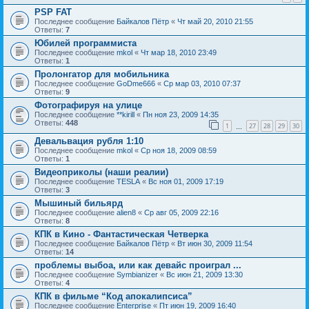
PSP FAT
Последнее сообщение
Байкалов Пётр
«
Чт май 20, 2010 21:55
Ответы:
7
Юбилей программиста
Последнее сообщение
mkol
«
Чт мар 18, 2010 23:49
Ответы:
1
Пролонгатор для мобильника
Последнее сообщение
GoDme666
«
Ср мар 03, 2010 07:37
Ответы:
9
Фотографируя на улице
Последнее сообщение
**kirill
«
Пн ноя 23, 2009 14:35
Ответы:
448
1
27
28
29
30
…
Девальвация рубля 1:10
Последнее сообщение
mkol
«
Ср ноя 18, 2009 08:59
Ответы:
1
Видеоприколы (наши реалии)
Последнее сообщение
TESLA
«
Вс ноя 01, 2009 17:19
Ответы:
3
Мышиный бильярд
Последнее сообщение
alien8
«
Ср авг 05, 2009 22:16
Ответы:
8
КПК в Кино - Фантастическая Четверка
Последнее сообщение
Байкалов Пётр
«
Вт июн 30, 2009 11:54
Ответы:
14
проблемы выбоа, или как девайс проиграл ...
Последнее сообщение
Symbianizer
«
Вс июн 21, 2009 13:30
Ответы:
4
КПК в фильме “Код апокалипсиса”
Последнее сообщение
Enterprise
«
Пт июн 19, 2009 16:40