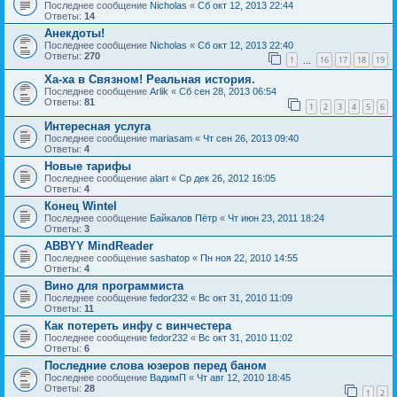
Последнее сообщение
Nicholas
«
Сб окт 12, 2013 22:44
Ответы:
14
Анекдоты!
Последнее сообщение
Nicholas
«
Сб окт 12, 2013 22:40
Ответы:
270
1
16
17
18
19
…
Ха-ха в Связном! Реальная история.
Последнее сообщение
Arlik
«
Сб сен 28, 2013 06:54
Ответы:
81
1
2
3
4
5
6
Интересная услуга
Последнее сообщение
mariasam
«
Чт сен 26, 2013 09:40
Ответы:
4
Новые тарифы
Последнее сообщение
alart
«
Ср дек 26, 2012 16:05
Ответы:
4
Конец Wintel
Последнее сообщение
Байкалов Пётр
«
Чт июн 23, 2011 18:24
Ответы:
3
ABBYY MindReader
Последнее сообщение
sashatop
«
Пн ноя 22, 2010 14:55
Ответы:
4
Вино для программиста
Последнее сообщение
fedor232
«
Вс окт 31, 2010 11:09
Ответы:
11
Как потереть инфу с винчестера
Последнее сообщение
fedor232
«
Вс окт 31, 2010 11:02
Ответы:
6
Последние слова юзеров перед баном
Последнее сообщение
ВадимП
«
Чт авг 12, 2010 18:45
Ответы:
28
1
2