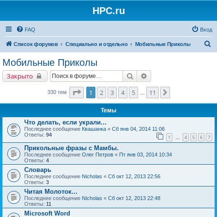
HPC.ru
FAQ
Вход
П
Список форумов
Специально и отдельно
Мобильные Приколы
о
Мобильные Приколы
и
Поиск
Расширенный поиск
Закрыто
с
к
Страница
1
из
11
1
2
3
4
5
11
След.
330 тем
…
Темы
Что делать, если украли...
Последнее сообщение
Квашанка
«
Сб янв 04, 2014 11:06
Ответы:
94
1
4
5
6
7
…
Прикольные фразы с Мамбы.
Последнее сообщение
Олег Петров
«
Пт янв 03, 2014 10:34
Ответы:
4
Словарь
Последнее сообщение
Nicholas
«
Сб окт 12, 2013 22:56
Ответы:
3
Читая Молоток...
Последнее сообщение
Nicholas
«
Сб окт 12, 2013 22:48
Ответы:
11
Microsoft Word