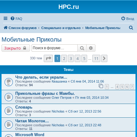
HPC.ru
FAQ
Вход
П
Список форумов
Специально и отдельно
Мобильные Приколы
о
Мобильные Приколы
и
Поиск
Расширенный поиск
Закрыто
с
к
Страница
1
из
11
1
2
3
4
5
11
След.
330 тем
…
Темы
Что делать, если украли...
Последнее сообщение
Квашанка
«
Сб янв 04, 2014 11:06
Ответы:
94
1
4
5
6
7
…
Прикольные фразы с Мамбы.
Последнее сообщение
Олег Петров
«
Пт янв 03, 2014 10:34
Ответы:
4
Словарь
Последнее сообщение
Nicholas
«
Сб окт 12, 2013 22:56
Ответы:
3
Читая Молоток...
Последнее сообщение
Nicholas
«
Сб окт 12, 2013 22:48
Ответы:
11
Microsoft Word