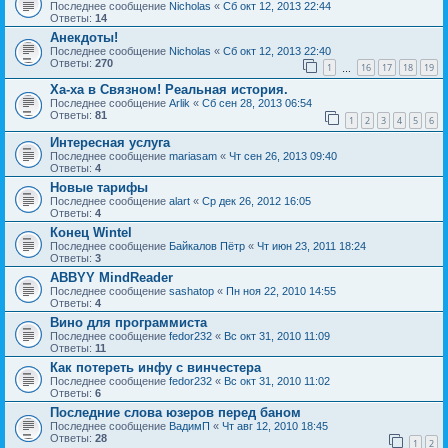
Последнее сообщение
Nicholas
«
Сб окт 12, 2013 22:44
Ответы:
14
Анекдоты!
Последнее сообщение
Nicholas
«
Сб окт 12, 2013 22:40
Ответы:
270
1
16
17
18
19
…
Ха-ха в Связном! Реальная история.
Последнее сообщение
Arlik
«
Сб сен 28, 2013 06:54
Ответы:
81
1
2
3
4
5
6
Интересная услуга
Последнее сообщение
mariasam
«
Чт сен 26, 2013 09:40
Ответы:
4
Новые тарифы
Последнее сообщение
alart
«
Ср дек 26, 2012 16:05
Ответы:
4
Конец Wintel
Последнее сообщение
Байкалов Пётр
«
Чт июн 23, 2011 18:24
Ответы:
3
ABBYY MindReader
Последнее сообщение
sashatop
«
Пн ноя 22, 2010 14:55
Ответы:
4
Вино для программиста
Последнее сообщение
fedor232
«
Вс окт 31, 2010 11:09
Ответы:
11
Как потереть инфу с винчестера
Последнее сообщение
fedor232
«
Вс окт 31, 2010 11:02
Ответы:
6
Последние слова юзеров перед баном
Последнее сообщение
ВадимП
«
Чт авг 12, 2010 18:45
Ответы:
28
1
2