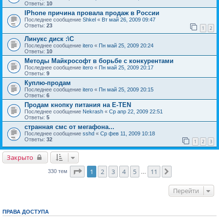
Ответы:
10
IPhone причина провала продаж в России
Последнее сообщение
Shkel
«
Вт май 26, 2009 09:47
Ответы:
23
1
2
Линукс диск :\C
Последнее сообщение
itero
«
Пн май 25, 2009 20:24
Ответы:
10
Методы Майкрософт в борьбе с конкурентами
Последнее сообщение
itero
«
Пн май 25, 2009 20:17
Ответы:
9
Куплю-продам
Последнее сообщение
itero
«
Пн май 25, 2009 20:15
Ответы:
6
Продам кнопку питания на E-TEN
Последнее сообщение
Nekrash
«
Ср апр 22, 2009 22:51
Ответы:
5
странная смс от мегафона...
Последнее сообщение
sshd
«
Ср фев 11, 2009 10:18
Ответы:
32
1
2
3
Закрыто
Страница
1
из
11
1
2
3
4
5
11
След.
330 тем
…
Перейти
ПРАВА ДОСТУПА