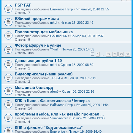
PSP FAT
Последнее сообщение
Байкалов Пётр
«
Чт май 20, 2010 21:55
Ответы:
7
Юбилей программиста
Последнее сообщение
mkol
«
Чт мар 18, 2010 23:49
Ответы:
1
Пролонгатор для мобильника
Последнее сообщение
GoDme666
«
Ср мар 03, 2010 07:37
Ответы:
9
Фотографируя на улице
Последнее сообщение
**kirill
«
Пн ноя 23, 2009 14:35
Ответы:
448
1
27
28
29
30
…
Девальвация рубля 1:10
Последнее сообщение
mkol
«
Ср ноя 18, 2009 08:59
Ответы:
1
Видеоприколы (наши реалии)
Последнее сообщение
TESLA
«
Вс ноя 01, 2009 17:19
Ответы:
3
Мышиный бильярд
Последнее сообщение
alien8
«
Ср авг 05, 2009 22:16
Ответы:
8
КПК в Кино - Фантастическая Четверка
Последнее сообщение
Байкалов Пётр
«
Вт июн 30, 2009 11:54
Ответы:
14
проблемы выбоа, или как девайс проиграл ...
Последнее сообщение
Symbianizer
«
Вс июн 21, 2009 13:30
Ответы:
4
КПК в фильме “Код апокалипсиса”
Последнее сообщение
Enterprise
«
Пт июн 19, 2009 16:40