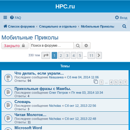
HPC.ru
FAQ
Вход
П
Список форумов
Специально и отдельно
Мобильные Приколы
о
Мобильные Приколы
и
Поиск
Расширенный поиск
Закрыто
с
к
Страница
1
из
11
1
2
3
4
5
11
След.
330 тем
…
Темы
Что делать, если украли...
Последнее сообщение
Квашанка
«
Сб янв 04, 2014 11:06
Ответы:
94
1
4
5
6
7
…
Прикольные фразы с Мамбы.
Последнее сообщение
Олег Петров
«
Пт янв 03, 2014 10:34
Ответы:
4
Словарь
Последнее сообщение
Nicholas
«
Сб окт 12, 2013 22:56
Ответы:
3
Читая Молоток...
Последнее сообщение
Nicholas
«
Сб окт 12, 2013 22:48
Ответы:
11
Microsoft Word