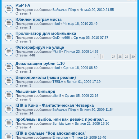
PSP FAT
Последнее сообщение
Байкалов Пётр
«
Чт май 20, 2010 21:55
Ответы:
7
Юбилей программиста
Последнее сообщение
mkol
«
Чт мар 18, 2010 23:49
Ответы:
1
Пролонгатор для мобильника
Последнее сообщение
GoDme666
«
Ср мар 03, 2010 07:37
Ответы:
9
Фотографируя на улице
Последнее сообщение
**kirill
«
Пн ноя 23, 2009 14:35
Ответы:
448
1
27
28
29
30
…
Девальвация рубля 1:10
Последнее сообщение
mkol
«
Ср ноя 18, 2009 08:59
Ответы:
1
Видеоприколы (наши реалии)
Последнее сообщение
TESLA
«
Вс ноя 01, 2009 17:19
Ответы:
3
Мышиный бильярд
Последнее сообщение
alien8
«
Ср авг 05, 2009 22:16
Ответы:
8
КПК в Кино - Фантастическая Четверка
Последнее сообщение
Байкалов Пётр
«
Вт июн 30, 2009 11:54
Ответы:
14
проблемы выбоа, или как девайс проиграл ...
Последнее сообщение
Symbianizer
«
Вс июн 21, 2009 13:30
Ответы:
4
КПК в фильме “Код апокалипсиса”
Последнее сообщение
Enterprise
«
Пт июн 19, 2009 16:40