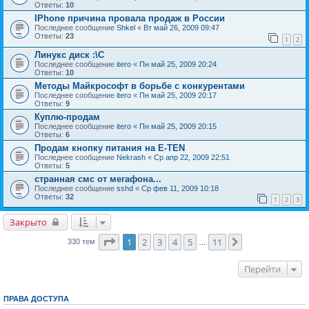
Ответы:
10
IPhone причина провала продаж в России
Последнее сообщение
Shkel
«
Вт май 26, 2009 09:47
Ответы:
23
1
2
Линукс диск :\C
Последнее сообщение
itero
«
Пн май 25, 2009 20:24
Ответы:
10
Методы Майкрософт в борьбе с конкурентами
Последнее сообщение
itero
«
Пн май 25, 2009 20:17
Ответы:
9
Куплю-продам
Последнее сообщение
itero
«
Пн май 25, 2009 20:15
Ответы:
6
Продам кнопку питания на E-TEN
Последнее сообщение
Nekrash
«
Ср апр 22, 2009 22:51
Ответы:
5
странная смс от мегафона...
Последнее сообщение
sshd
«
Ср фев 11, 2009 10:18
Ответы:
32
1
2
3
Закрыто
Страница
1
из
11
1
2
3
4
5
11
След.
330 тем
…
Перейти
ПРАВА ДОСТУПА