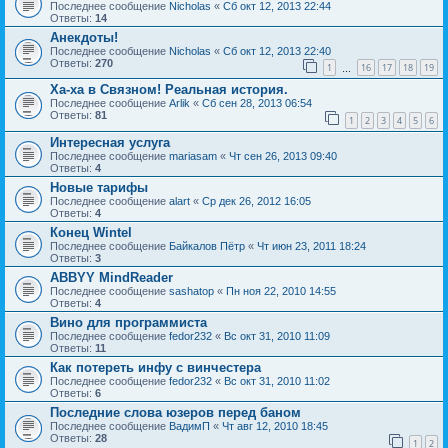
Последнее сообщение
Nicholas
«
Сб окт 12, 2013 22:44
Ответы:
14
Анекдоты!
Последнее сообщение
Nicholas
«
Сб окт 12, 2013 22:40
Ответы:
270
1
16
17
18
19
…
Ха-ха в Связном! Реальная история.
Последнее сообщение
Arlik
«
Сб сен 28, 2013 06:54
Ответы:
81
1
2
3
4
5
6
Интересная услуга
Последнее сообщение
mariasam
«
Чт сен 26, 2013 09:40
Ответы:
4
Новые тарифы
Последнее сообщение
alart
«
Ср дек 26, 2012 16:05
Ответы:
4
Конец Wintel
Последнее сообщение
Байкалов Пётр
«
Чт июн 23, 2011 18:24
Ответы:
3
ABBYY MindReader
Последнее сообщение
sashatop
«
Пн ноя 22, 2010 14:55
Ответы:
4
Вино для программиста
Последнее сообщение
fedor232
«
Вс окт 31, 2010 11:09
Ответы:
11
Как потереть инфу с винчестера
Последнее сообщение
fedor232
«
Вс окт 31, 2010 11:02
Ответы:
6
Последние слова юзеров перед баном
Последнее сообщение
ВадимП
«
Чт авг 12, 2010 18:45
Ответы:
28
1
2