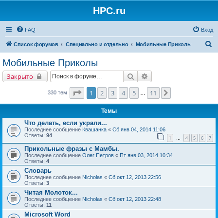
HPC.ru
FAQ
Вход
П
Список форумов
Специально и отдельно
Мобильные Приколы
о
Мобильные Приколы
и
Поиск
Расширенный поиск
Закрыто
с
к
Страница
1
из
11
1
2
3
4
5
11
След.
330 тем
…
Темы
Что делать, если украли...
Последнее сообщение
Квашанка
«
Сб янв 04, 2014 11:06
Ответы:
94
1
4
5
6
7
…
Прикольные фразы с Мамбы.
Последнее сообщение
Олег Петров
«
Пт янв 03, 2014 10:34
Ответы:
4
Словарь
Последнее сообщение
Nicholas
«
Сб окт 12, 2013 22:56
Ответы:
3
Читая Молоток...
Последнее сообщение
Nicholas
«
Сб окт 12, 2013 22:48
Ответы:
11
Microsoft Word