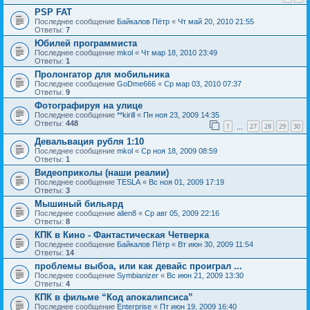
PSP FAT
Последнее сообщение
Байкалов Пётр
«
Чт май 20, 2010 21:55
Ответы:
7
Юбилей программиста
Последнее сообщение
mkol
«
Чт мар 18, 2010 23:49
Ответы:
1
Пролонгатор для мобильника
Последнее сообщение
GoDme666
«
Ср мар 03, 2010 07:37
Ответы:
9
Фотографируя на улице
Последнее сообщение
**kirill
«
Пн ноя 23, 2009 14:35
Ответы:
448
1
27
28
29
30
…
Девальвация рубля 1:10
Последнее сообщение
mkol
«
Ср ноя 18, 2009 08:59
Ответы:
1
Видеоприколы (наши реалии)
Последнее сообщение
TESLA
«
Вс ноя 01, 2009 17:19
Ответы:
3
Мышиный бильярд
Последнее сообщение
alien8
«
Ср авг 05, 2009 22:16
Ответы:
8
КПК в Кино - Фантастическая Четверка
Последнее сообщение
Байкалов Пётр
«
Вт июн 30, 2009 11:54
Ответы:
14
проблемы выбоа, или как девайс проиграл ...
Последнее сообщение
Symbianizer
«
Вс июн 21, 2009 13:30
Ответы:
4
КПК в фильме “Код апокалипсиса”
Последнее сообщение
Enterprise
«
Пт июн 19, 2009 16:40