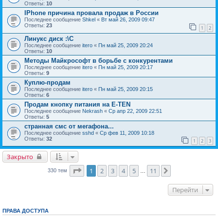
Ответы:
10
IPhone причина провала продаж в России
Последнее сообщение
Shkel
«
Вт май 26, 2009 09:47
Ответы:
23
1
2
Линукс диск :\C
Последнее сообщение
itero
«
Пн май 25, 2009 20:24
Ответы:
10
Методы Майкрософт в борьбе с конкурентами
Последнее сообщение
itero
«
Пн май 25, 2009 20:17
Ответы:
9
Куплю-продам
Последнее сообщение
itero
«
Пн май 25, 2009 20:15
Ответы:
6
Продам кнопку питания на E-TEN
Последнее сообщение
Nekrash
«
Ср апр 22, 2009 22:51
Ответы:
5
странная смс от мегафона...
Последнее сообщение
sshd
«
Ср фев 11, 2009 10:18
Ответы:
32
1
2
3
Закрыто
Страница
1
из
11
1
2
3
4
5
11
След.
330 тем
…
Перейти
ПРАВА ДОСТУПА