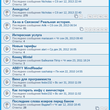
Последнее сообщение
Nicholas
«
Сб окт 12, 2013 22:44
Ответы:
14
Анекдоты!
Последнее сообщение
Nicholas
«
Сб окт 12, 2013 22:40
Ответы:
270
1
16
17
18
19
…
Ха-ха в Связном! Реальная история.
Последнее сообщение
Arlik
«
Сб сен 28, 2013 06:54
Ответы:
81
1
2
3
4
5
6
Интересная услуга
Последнее сообщение
mariasam
«
Чт сен 26, 2013 09:40
Ответы:
4
Новые тарифы
Последнее сообщение
alart
«
Ср дек 26, 2012 16:05
Ответы:
4
Конец Wintel
Последнее сообщение
Байкалов Пётр
«
Чт июн 23, 2011 18:24
Ответы:
3
ABBYY MindReader
Последнее сообщение
sashatop
«
Пн ноя 22, 2010 14:55
Ответы:
4
Вино для программиста
Последнее сообщение
fedor232
«
Вс окт 31, 2010 11:09
Ответы:
11
Как потереть инфу с винчестера
Последнее сообщение
fedor232
«
Вс окт 31, 2010 11:02
Ответы:
6
Последние слова юзеров перед баном
Последнее сообщение
ВадимП
«
Чт авг 12, 2010 18:45
Ответы:
28
1
2