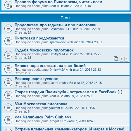
Правила форума по Пилотовкам, читать всем!
Последнее сообщение
Andr
«
Пт авг 29, 2003 14:10
Темы
Продолжаем про гаджеты и про пилотовки
Последнее сообщение
Bashmack
«
Пн янв 11, 2016 22:59
Ответы:
14
Пилотовки продолжаются!
Последнее сообщение
sparrowson
«
Чт июл 31, 2014 23:01
Судьба Московских пилотовок
Последнее сообщение
DmitryMJA
«
Вс июл 27, 2014 15:22
Ответы:
15
1
2
Липецк пора вылезать на свет божий
Последнее сообщение
DmitryMJA
«
Чт июл 24, 2014 21:33
Ответы:
3
Реинкарнация тусовок
Последнее сообщение
AleksFresh
«
Вс июл 15, 2012 23:15
Ответы:
1
Старая гвардия Палмклуба - встречаемся в FaceBook (+)
Последнее сообщение
Andr
«
Вс апр 29, 2012 15:59
80-я Московская пилотовка
Последнее сообщение
yaufent
«
Ср июн 22, 2011 11:37
Ответы:
6
<<< Челябинск Palm Club >>>
Последнее сообщение
Krogot
«
Вт июл 07, 2009 18:49
Встреча владельцев коммуникаторов 14 марта в Москве!