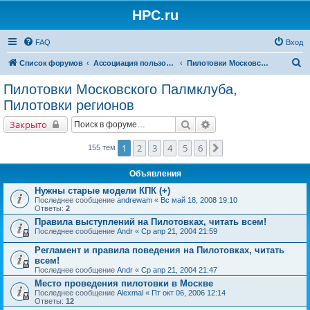
HPC.ru
FAQ
Вход
П
Список форумов
Ассоциация пользователей КПК и мобильных устройств
Пилотовки Московского Палмклуба, Пилотовки регионов
о
Пилотовки Московского Палмклуба,
и
Пилотовки регионов
с
Поиск
Расширенный поиск
Закрыто
к
1
2
3
4
5
6
След.
155 тем
Объявления
Нужны старые модели КПК (+)
Последнее сообщение
andrewam
«
Вс май 18, 2008 19:10
Ответы:
2
Правила выступлений на Пилотовках, читать всем!
Последнее сообщение
Andr
«
Ср апр 21, 2004 21:59
Регламент и правила поведения на Пилотовках, читать
всем!
Последнее сообщение
Andr
«
Ср апр 21, 2004 21:47
Место проведения пилотовки в Москве
Последнее сообщение
Alexmal
«
Пт окт 06, 2006 12:14
Ответы:
12