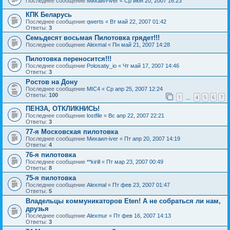
Последнее сообщение
Михаил-iver
«
Ср июн 20, 2007 16:23
КПК Беларусь
Последнее сообщение
qwerts
«
Вт май 22, 2007 01:42
Ответы:
3
Семьдесят восьмая Пилотовка грядет!!!
Последнее сообщение
Alexmal
«
Пн май 21, 2007 14:28
Пилотовка переносится!!!
Последнее сообщение
Polosatiy_io
«
Чт май 17, 2007 14:46
Ответы:
3
Ростов на Дону
Последнее сообщение
MIC4
«
Ср апр 25, 2007 12:24
Ответы:
100
1
4
5
6
7
…
ПЕНЗА, ОТКЛИКНИСЬ!
Последнее сообщение
lostfile
«
Вс апр 22, 2007 22:21
Ответы:
3
77-я Московская пилотовка
Последнее сообщение
Михаил-iver
«
Пт апр 20, 2007 14:19
Ответы:
4
76-я пилотовка
Последнее сообщение
**kirill
«
Пт мар 23, 2007 00:49
Ответы:
8
75-я пилотовка
Последнее сообщение
Alexmal
«
Пт фев 23, 2007 01:47
Ответы:
5
Владельцы коммуникаторов Eten! А не собраться ли нам,
друзья
Последнее сообщение
Alexmur
«
Пт фев 16, 2007 14:13
Ответы:
3