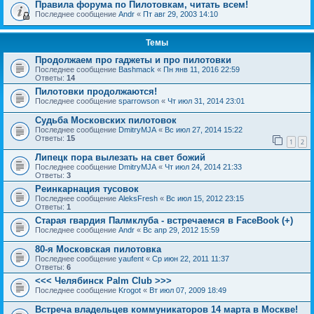
Правила форума по Пилотовкам, читать всем!
Последнее сообщение
Andr
«
Пт авг 29, 2003 14:10
Темы
Продолжаем про гаджеты и про пилотовки
Последнее сообщение
Bashmack
«
Пн янв 11, 2016 22:59
Ответы:
14
Пилотовки продолжаются!
Последнее сообщение
sparrowson
«
Чт июл 31, 2014 23:01
Судьба Московских пилотовок
Последнее сообщение
DmitryMJA
«
Вс июл 27, 2014 15:22
Ответы:
15
1
2
Липецк пора вылезать на свет божий
Последнее сообщение
DmitryMJA
«
Чт июл 24, 2014 21:33
Ответы:
3
Реинкарнация тусовок
Последнее сообщение
AleksFresh
«
Вс июл 15, 2012 23:15
Ответы:
1
Старая гвардия Палмклуба - встречаемся в FaceBook (+)
Последнее сообщение
Andr
«
Вс апр 29, 2012 15:59
80-я Московская пилотовка
Последнее сообщение
yaufent
«
Ср июн 22, 2011 11:37
Ответы:
6
<<< Челябинск Palm Club >>>
Последнее сообщение
Krogot
«
Вт июл 07, 2009 18:49
Встреча владельцев коммуникаторов 14 марта в Москве!