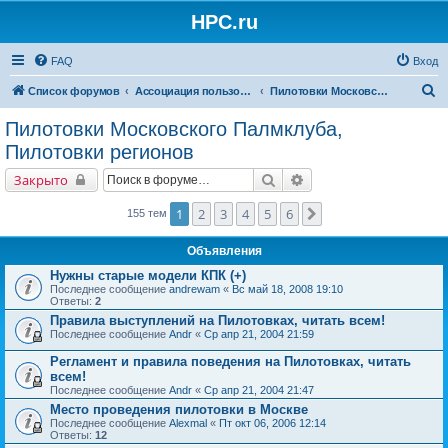
HPC.ru
FAQ
Вход
П
Список форумов
Ассоциация пользователей КПК и мобильных устройств
Пилотовки Московского Палмклуба, Пилотовки регионов
о
Пилотовки Московского Палмклуба,
и
Пилотовки регионов
с
Поиск
Расширенный поиск
Закрыто
к
1
2
3
4
5
6
След.
155 тем
Объявления
Нужны старые модели КПК (+)
Последнее сообщение
andrewam
«
Вс май 18, 2008 19:10
Ответы:
2
Правила выступлений на Пилотовках, читать всем!
Последнее сообщение
Andr
«
Ср апр 21, 2004 21:59
Регламент и правила поведения на Пилотовках, читать
всем!
Последнее сообщение
Andr
«
Ср апр 21, 2004 21:47
Место проведения пилотовки в Москве
Последнее сообщение
Alexmal
«
Пт окт 06, 2006 12:14
Ответы:
12