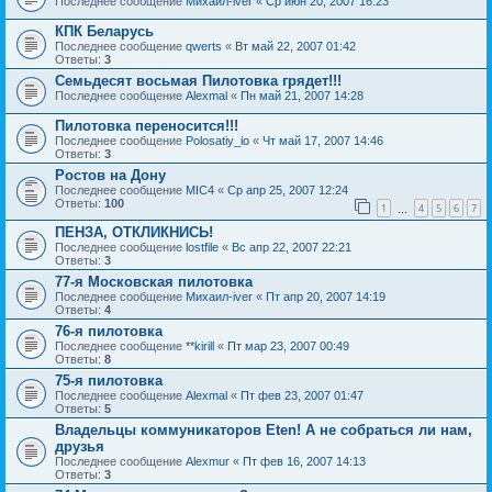
Последнее сообщение
Михаил-iver
«
Ср июн 20, 2007 16:23
КПК Беларусь
Последнее сообщение
qwerts
«
Вт май 22, 2007 01:42
Ответы:
3
Семьдесят восьмая Пилотовка грядет!!!
Последнее сообщение
Alexmal
«
Пн май 21, 2007 14:28
Пилотовка переносится!!!
Последнее сообщение
Polosatiy_io
«
Чт май 17, 2007 14:46
Ответы:
3
Ростов на Дону
Последнее сообщение
MIC4
«
Ср апр 25, 2007 12:24
Ответы:
100
1
4
5
6
7
…
ПЕНЗА, ОТКЛИКНИСЬ!
Последнее сообщение
lostfile
«
Вс апр 22, 2007 22:21
Ответы:
3
77-я Московская пилотовка
Последнее сообщение
Михаил-iver
«
Пт апр 20, 2007 14:19
Ответы:
4
76-я пилотовка
Последнее сообщение
**kirill
«
Пт мар 23, 2007 00:49
Ответы:
8
75-я пилотовка
Последнее сообщение
Alexmal
«
Пт фев 23, 2007 01:47
Ответы:
5
Владельцы коммуникаторов Eten! А не собраться ли нам,
друзья
Последнее сообщение
Alexmur
«
Пт фев 16, 2007 14:13
Ответы:
3