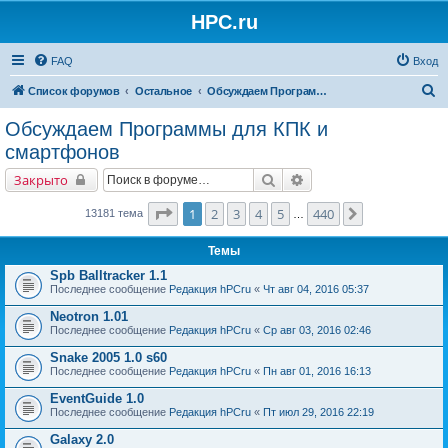
HPC.ru
FAQ
Вход
П
Список форумов
Остальное
Обсуждаем Программы для КПК и смартфонов
о
Обсуждаем Программы для КПК и
и
смартфонов
с
Поиск
Расширенный поиск
Закрыто
к
Страница
1
из
440
1
2
3
4
5
440
След.
13181 тема
…
Темы
Spb Balltracker 1.1
Последнее сообщение
Редакция hPCru
«
Чт авг 04, 2016 05:37
Neotron 1.01
Последнее сообщение
Редакция hPCru
«
Ср авг 03, 2016 02:46
Snake 2005 1.0 s60
Последнее сообщение
Редакция hPCru
«
Пн авг 01, 2016 16:13
EventGuide 1.0
Последнее сообщение
Редакция hPCru
«
Пт июл 29, 2016 22:19
Galaxy 2.0