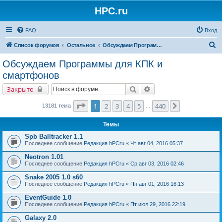
HPC.ru
FAQ
Вход
П
Список форумов
Остальное
Обсуждаем Программы для КПК и смартфонов
о
Обсуждаем Программы для КПК и
и
смартфонов
с
Поиск
Расширенный поиск
Закрыто
к
Страница
1
из
440
1
2
3
4
5
440
След.
13181 тема
…
Темы
Spb Balltracker 1.1
Последнее сообщение
Редакция hPCru
«
Чт авг 04, 2016 05:37
Neotron 1.01
Последнее сообщение
Редакция hPCru
«
Ср авг 03, 2016 02:46
Snake 2005 1.0 s60
Последнее сообщение
Редакция hPCru
«
Пн авг 01, 2016 16:13
EventGuide 1.0
Последнее сообщение
Редакция hPCru
«
Пт июл 29, 2016 22:19
Galaxy 2.0