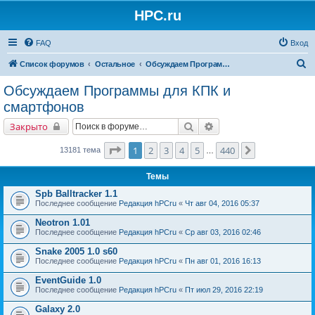
HPC.ru
FAQ
Вход
П
Список форумов
Остальное
Обсуждаем Программы для КПК и смартфонов
о
Обсуждаем Программы для КПК и
и
смартфонов
с
Поиск
Расширенный поиск
Закрыто
к
Страница
1
из
440
1
2
3
4
5
440
След.
13181 тема
…
Темы
Spb Balltracker 1.1
Последнее сообщение
Редакция hPCru
«
Чт авг 04, 2016 05:37
Neotron 1.01
Последнее сообщение
Редакция hPCru
«
Ср авг 03, 2016 02:46
Snake 2005 1.0 s60
Последнее сообщение
Редакция hPCru
«
Пн авг 01, 2016 16:13
EventGuide 1.0
Последнее сообщение
Редакция hPCru
«
Пт июл 29, 2016 22:19
Galaxy 2.0