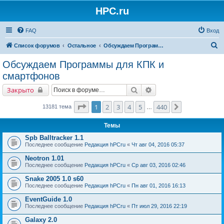
HPC.ru
FAQ
Вход
П
Список форумов
Остальное
Обсуждаем Программы для КПК и смартфонов
о
Обсуждаем Программы для КПК и
и
смартфонов
с
Поиск
Расширенный поиск
Закрыто
к
Страница
1
из
440
1
2
3
4
5
440
След.
13181 тема
…
Темы
Spb Balltracker 1.1
Последнее сообщение
Редакция hPCru
«
Чт авг 04, 2016 05:37
Neotron 1.01
Последнее сообщение
Редакция hPCru
«
Ср авг 03, 2016 02:46
Snake 2005 1.0 s60
Последнее сообщение
Редакция hPCru
«
Пн авг 01, 2016 16:13
EventGuide 1.0
Последнее сообщение
Редакция hPCru
«
Пт июл 29, 2016 22:19
Galaxy 2.0