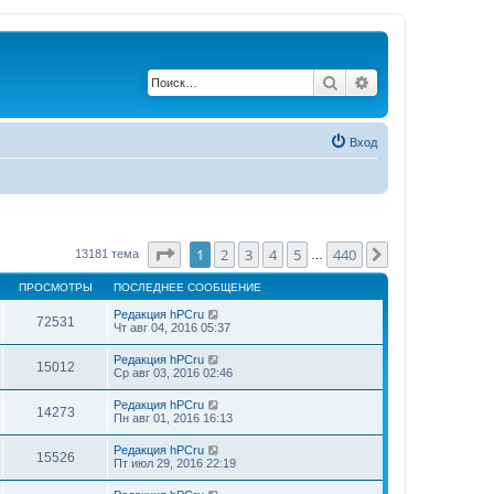
Поиск
Расширенный по
Вход
Страница
1
из
440
1
2
3
4
5
440
След.
13181 тема
…
ПРОСМОТРЫ
ПОСЛЕДНЕЕ СООБЩЕНИЕ
Редакция hPCru
72531
Чт авг 04, 2016 05:37
Редакция hPCru
15012
Ср авг 03, 2016 02:46
Редакция hPCru
14273
Пн авг 01, 2016 16:13
Редакция hPCru
15526
Пт июл 29, 2016 22:19