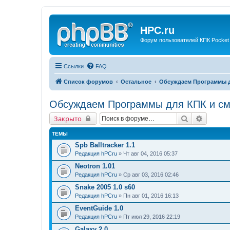
HPC.ru
Форум пользователей КПК Pocket
Ссылки
FAQ
Список форумов
Остальное
Обсуждаем Программы д
Обсуждаем Программы для КПК и с
Поиск
Расшир
Закрыто
ТЕМЫ
Spb Balltracker 1.1
Редакция hPCru
» Чт авг 04, 2016 05:37
Neotron 1.01
Редакция hPCru
» Ср авг 03, 2016 02:46
Snake 2005 1.0 s60
Редакция hPCru
» Пн авг 01, 2016 16:13
EventGuide 1.0
Редакция hPCru
» Пт июл 29, 2016 22:19
Galaxy 2.0