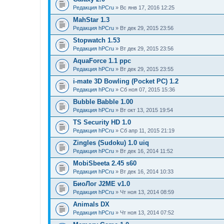
Редакция hPCru
» Вс янв 17, 2016 12:25
MahStar 1.3
Редакция hPCru
» Вт дек 29, 2015 23:56
Stopwatch 1.53
Редакция hPCru
» Вт дек 29, 2015 23:56
AquaForce 1.1 ppc
Редакция hPCru
» Вт дек 29, 2015 23:55
i-mate 3D Bowling (Pocket PC) 1.2
Редакция hPCru
» Сб ноя 07, 2015 15:36
Bubble Babble 1.00
Редакция hPCru
» Вт окт 13, 2015 19:54
TS Security HD 1.0
Редакция hPCru
» Сб апр 11, 2015 21:19
Zingles (Sudoku) 1.0 uiq
Редакция hPCru
» Вт дек 16, 2014 11:52
MobiSbeeta 2.45 s60
Редакция hPCru
» Вт дек 16, 2014 10:33
БиоЛог J2ME v1.0
Редакция hPCru
» Чт ноя 13, 2014 08:59
Animals DX
Редакция hPCru
» Чт ноя 13, 2014 07:52