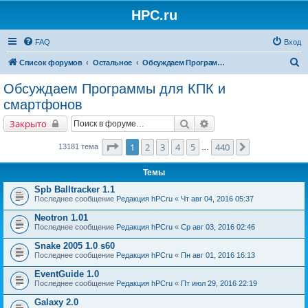
HPC.ru
FAQ
Вход
П
Список форумов
Остальное
Обсуждаем Программы для КПК и смартфонов
о
Обсуждаем Программы для КПК и
и
смартфонов
с
Поиск
Расширенный поиск
Закрыто
к
Страница
1
из
440
1
2
3
4
5
440
След.
13181 тема
…
Темы
Spb Balltracker 1.1
Последнее сообщение
Редакция hPCru
«
Чт авг 04, 2016 05:37
Neotron 1.01
Последнее сообщение
Редакция hPCru
«
Ср авг 03, 2016 02:46
Snake 2005 1.0 s60
Последнее сообщение
Редакция hPCru
«
Пн авг 01, 2016 16:13
EventGuide 1.0
Последнее сообщение
Редакция hPCru
«
Пт июл 29, 2016 22:19
Galaxy 2.0