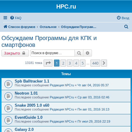
HPC.ru
FAQ
Вход
П
Список форумов
Остальное
Обсуждаем Программы для КПК и смартфонов
о
Обсуждаем Программы для КПК и
и
смартфонов
с
Поиск
Расширенный поиск
Закрыто
к
Страница
1
из
440
1
2
3
4
5
440
След.
13181 тема
…
Темы
Spb Balltracker 1.1
Последнее сообщение
Редакция hPCru
«
Чт авг 04, 2016 05:37
Neotron 1.01
Последнее сообщение
Редакция hPCru
«
Ср авг 03, 2016 02:46
Snake 2005 1.0 s60
Последнее сообщение
Редакция hPCru
«
Пн авг 01, 2016 16:13
EventGuide 1.0
Последнее сообщение
Редакция hPCru
«
Пт июл 29, 2016 22:19
Galaxy 2.0